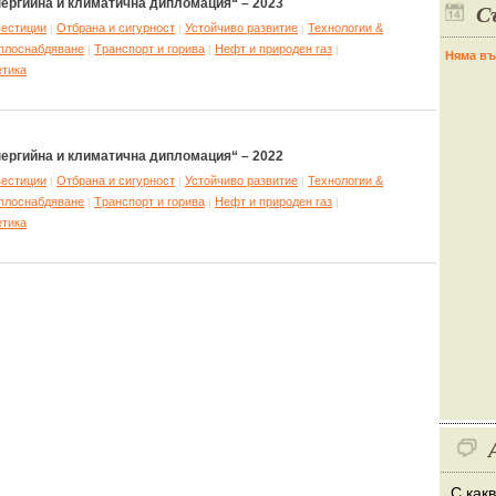
ергийна и климатична дипломация“ – 2023
С
вестиции
Отбрана и сигурност
Устойчиво развитие
Технологии &
|
|
|
плоснабдяване
Tранспорт и горива
Нефт и природен газ
|
|
|
Няма въ
етика
ергийна и климатична дипломация“ – 2022
вестиции
Отбрана и сигурност
Устойчиво развитие
Технологии &
|
|
|
плоснабдяване
Tранспорт и горива
Нефт и природен газ
|
|
|
етика
С как