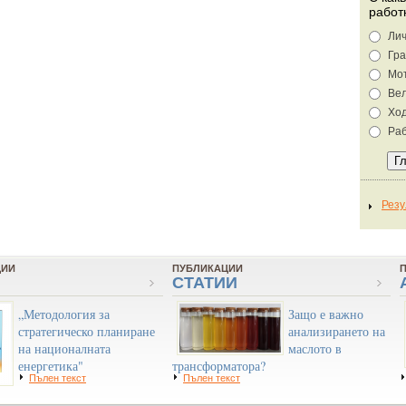
работ
Лич
Гра
Мо
Ве
Хо
Раб
ЦИИ
ПУБЛИКАЦИИ
СТАТИИ
„Методология за
Защо е важно
стратегическо планиране
анализирането на
на националната
маслото в
енергетика"
трансформатора?
Пълен текст
Пълен текст