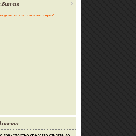
ъбития
ведени записи в тази категория!
Анкета
во транспортно средство стигате до