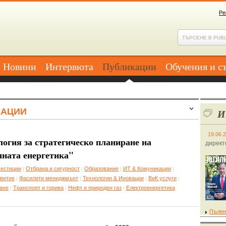
Ре
Новини
Интервюта
Публикации
Обучения и с
КАЦИИ
И
19.06.
огия за стратегическо планиране на
директ
ната енергетика"
вестиции
Отбрана и сигурност
Образование
ИТ & Комуникации
|
|
|
|
звитие
Фасилити мениджмънт
Технологии & Иновации
ВиК услуги
|
|
|
|
ане
Tранспорт и горива
Нефт и природен газ
Eлектроенергетика
|
|
|
Пълен