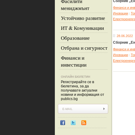
Фасилити
Сборник „Ен
мениджмънт
Финанси и ин
Иновации
То
|
Устойчиво развитие
Eлектроенерг
ИТ & Комуникации
28.06.2022
Образование
Сборник „Ен
Отбрана и сигурност
Финанси и ин
Иновации
То
|
Финанси и
Eлектроенерг
инвестиции
ОНЛАЙН БЮЛЕТИН
Регистрирайте се в
бюлетина, за да
получавате актуални
новини и информация от
publics.bg