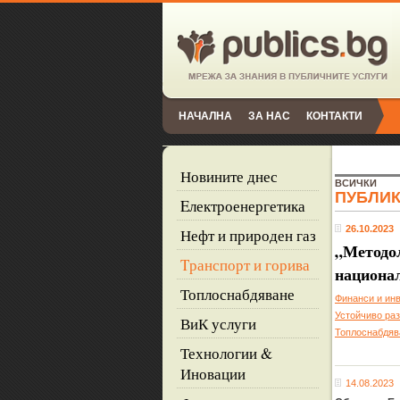
НАЧАЛНА
ЗА НАС
КОНТАКТИ
Новините днес
ВСИЧКИ
ПУБЛИ
Eлектроенергетика
26.10.2023
Нефт и природен газ
„Методол
Tранспорт и горива
национал
Топлоснабдяване
Финанси и ин
Устойчиво ра
ВиК услуги
Топлоснабдяв
Технологии &
Иновации
14.08.2023