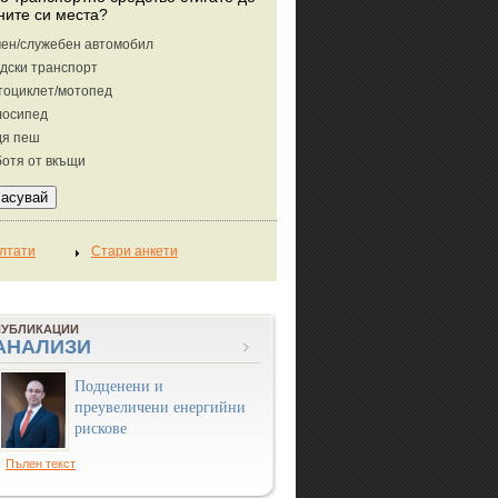
ните си места?
ен/служебен автомобил
дски транспорт
тоциклет/мотопед
лосипед
дя пеш
отя от вкъщи
ПУБЛИКАЦИИ
АНАЛИЗИ
Подценени и
преувеличени енергийни
рискове
Пълен текст