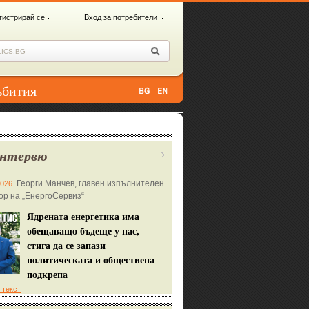
гистрирай се
Вход за потребители
ъбития
нтервю
Георги Манчев, главен изпълнителен
2026
ор на „ЕнергоСервиз“
Ядрената енергетика има
обещаващо бъдеще у нас,
стига да се запази
политическата и обществена
подкрепа
 текст