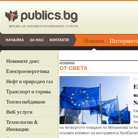
Новини
Интервют
НАЧАЛНА
ЗА НАС
КОНТАКТИ
Новините днес
НОВИНИ
ОТ СВЕТА
Eлектроенергетика
Нефт и природен газ
E
Tранспорт и горива
н
Топлоснабдяване
N
ВиК услуги
Ев
Бъ
Технологии &
бе
Иновации
на четвъртото плащане по Механизма за въ
основен елемент на инструмента NextGene