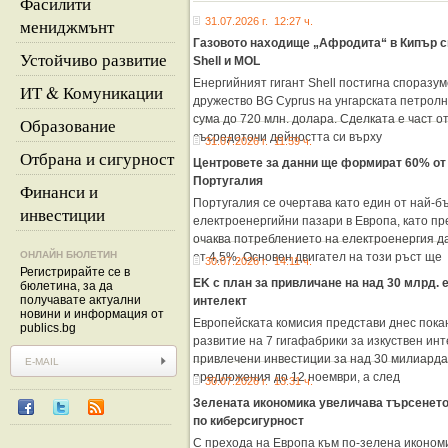
Фасилити
мениджмънт
31.07.2026 г. 12:27 ч.
Газовото находище „Афродита“ в Кипър 
Устойчиво развитие
Shell и MOL
Енергийният гигант Shell постигна споразу
ИТ & Комуникации
дружество BG Cyprus на унгарската петролн
сума до 720 млн. долара. Сделката е част от
Образование
съсредоточи дейността си върху
31.07.2026 г. 11:59 ч.
Отбрана и сигурност
Центровете за данни ще формират 60% от
Португалия
Финанси и
Португалия се очертава като един от най-б
инвестиции
електроенергийни пазари в Европа, като п
очаква потреблението на електроенергия д
ОНЛАЙН БЮЛЕТИН
от 4,5%. Основен двигател на този ръст ще
30.07.2026 г. 14:11 ч.
Регистрирайте се в
EK с план за привличане на над 30 млрд. 
бюлетина, за да
получавате актуални
интелект
новини и информация от
Европейската комисия представи днес покан
publics.bg
развитие на 7 гигафабрики за изкуствен инт
привлечени инвестиции за над 30 милиарда
предложения до 12 ноември, а след
30.07.2026 г. 13:31 ч.
Зелената икономика увеличава търсенето 
по киберсигурност
С прехода на Европа към по-зелена иконом