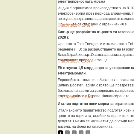
електропреносната мрежа
Индия е ограничила производството на 813
електроенергия през периода април–юни, 
не е успяла да поеме нарастващите количе
Причините са свързани с ограничения в
28.07.2026 г. 15:31 ч.
Кипър ще разработва първото си газово н
2028 г.
Френската TotalEnergies и италианската En
решение (FID) за разработването на газов
Блок 6 край Кипър. Очаква се производството
добиваният природен газ ще
28.07.2026 г. 15:08 ч.
ЕК отпуска 1,5 млрд. евро за ускоряване 
електромобили
Европейската комисия обяви нова покана з
Battery Booster Facility, с която ще предост
безлихвени заеми за ускоряване на произво
електромобили в Европа. Финансирането
27.07.2026 г. 16:34 ч.
Италия подготвя нови мерки за ограничав
Италианското правителство подготвя нови м
цените на горивата, съобщиха правителств
депутат. Очаква се кабинетът да обсъди ме
дизела, на фона на опасенията
1
2
3
4
5