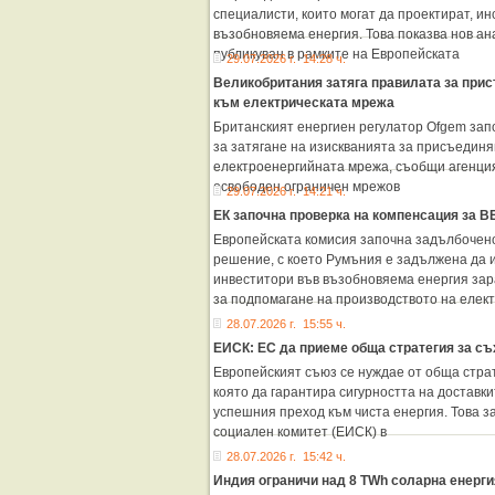
специалисти, които могат да проектират, и
възобновяема енергия. Това показва нов ан
публикуван в рамките на Европейската
29.07.2026 г. 14:28 ч.
Великобритания затяга правилата за прис
към електрическата мрежа
Британският енергиен регулатор Ofgem зап
за затягане на изискванията за присъединя
електроенергийната мрежа, съобщи агенция
освободен ограничен мрежов
29.07.2026 г. 14:21 ч.
ЕК започна проверка на компенсация за 
Европейската комисия започна задълбочен
решение, с което Румъния е задължена да 
инвеститори във възобновяема енергия зар
за подпомагане на производството на елек
28.07.2026 г. 15:55 ч.
ЕИСК: ЕС да приеме обща стратегия за съ
Европейският съюз се нуждае от обща страт
която да гарантира сигурността на доставк
успешния преход към чиста енергия. Това з
социален комитет (ЕИСК) в
28.07.2026 г. 15:42 ч.
Индия ограничи над 8 TWh соларна енерги