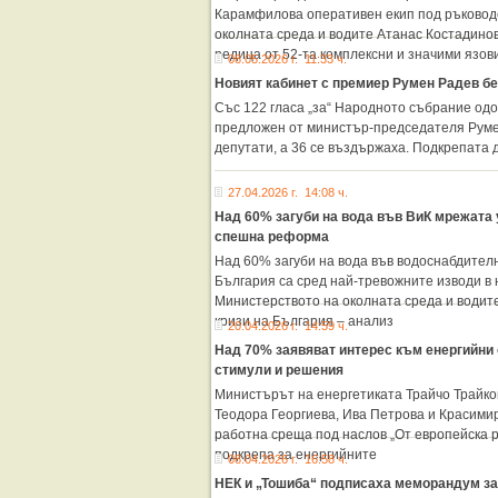
Карамфилова оперативен екип под ръковод
околната среда и водите Атанас Костадинов
редица от 52-та комплексни и значими язов
08.05.2026 г. 11:33 ч.
Новият кабинет с премиер Румен Радев бе
Със 122 гласа „за“ Народното събрание одо
предложен от министър-председателя Румен
депутати, а 36 се въздържаха. Подкрепата 
27.04.2026 г. 14:08 ч.
Над 60% загуби на вода във ВиК мрежата у
спешна реформа
Над 60% загуби на вода във водоснабдител
България са сред най-тревожните изводи в 
Министерството на околната среда и водите
кризи на България – анализ
20.04.2026 г. 14:59 ч.
Над 70% заявяват интерес към енергийни 
стимули и решения
Министърът на енергетиката Трайчо Трайко
Теодора Георгиева, Ива Петрова и Красими
работна среща под наслов „От европейска 
подкрепа за енергийните
08.04.2026 г. 16:58 ч.
НЕК и „Тошиба“ подписаха меморандум за