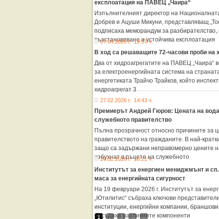
експлоатация на ПАВЕЦ „Чаира“
Изпълнителният директор на Националната
Добрев и Ацуши Микуни, представляващ „Т
подписаха меморандум за разбирателство, 
възстановяване и устойчива експлоатация
07.04.2026 г. 19:37 ч.
В ход са решаващите 72-часови проби на 
Два от хидроагрегатите на ПАВЕЦ „Чаира“ в
за електроенергийната система на страната
енергетиката Трайчо Трайков, който инспек
хидроагрегат 3
27.02.2026 г. 14:43 ч.
Премиерът Андрей Гюров: Цената на вода
служебното правителство
Пълна прозрачност относно причините за це
правителството на гражданите. В най-кратк
защо са задържани неправомерно цените на 
избухнат в ръцете на служебното
26.02.2026 г. 16:21 ч.
Институтът за енергиен мениджмънт и сп
маса за енергийната сигурност
На 19 февруари 2026 г. Институтът за енерг
„Ютилитис“ събраха ключови представители
институции, енергийни компании, браншови
обсъдиха различните компоненти
1
2
3
4
5