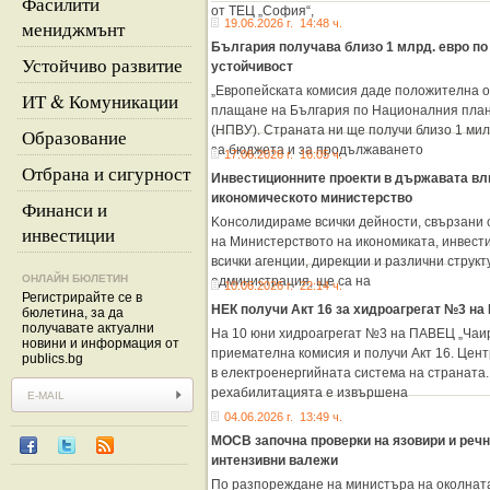
Фасилити
от ТЕЦ „София“,
мениджмънт
19.06.2026 г. 14:48 ч.
България получава близо 1 млрд. евро по
Устойчиво развитие
устойчивост
„Европейската комисия даде положителна о
ИТ & Комуникации
плащане на България по Националния план 
(НПВУ). Страната ни ще получи близо 1 ми
Образование
за бюджета и за продължаването
17.06.2026 г. 16:05 ч.
Отбрана и сигурност
Инвестиционните проекти в държавата вл
икономическото министерство
Финанси и
Kонсолидираме всички дейности, свързани 
инвестиции
на Министерството на икономиката, инвест
всички агенции, дирекции и различни структ
ОНЛАЙН БЮЛЕТИН
администрация, ще са на
10.06.2026 г. 22:14 ч.
Регистрирайте се в
НЕК получи Акт 16 за хидроагрегат №3 н
бюлетина, за да
получавате актуални
На 10 юни хидроагрегат №3 на ПАВЕЦ „Чаи
новини и информация от
приемателна комисия и получи Акт 16. Цент
publics.bg
в електроенергийната система на страната.
рехабилитацията е извършена
04.06.2026 г. 13:49 ч.
МОСВ започна проверки на язовири и речн
интензивни валежи
По разпореждане на министъра на околната