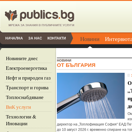
Новини
Интервют
НАЧАЛНА
ЗА НАС
КОНТАКТИ
Новините днес
НОВИНИ
ОТ БЪЛГАРИЯ
Eлектроенергетика
Нефт и природен газ
О
Tранспорт и горива
„
Топлоснабдяване
п
д
ВиК услуги
Ом
Технологии &
из
Иновации
директор на „Топлофикация София“ ЕАД Пет
до 10 август 2026 г. временно спиране на т