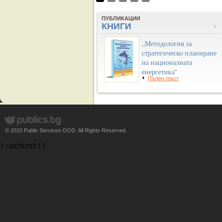
ПУБЛИКАЦИИ
КНИГИ
„Методология за
стратегическо планиране
на националната
енергетика"
Пълен текст
© 2010 Public Services OOD. All Rights Reserved.
} catch(err) {}