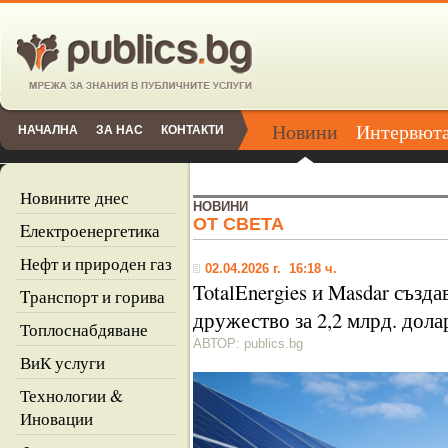
Новини
Интервют
НАЧАЛНА
ЗА НАС
КОНТАКТИ
Новините днес
НОВИНИ
ОТ СВЕТА
Eлектроенергетика
Нефт и природен газ
02.04.2026 г. 16:18 ч.
TotalEnergies и Masdar създ
Tранспорт и горива
дружество за 2,2 млрд. дола
Топлоснабдяване
АВТОР: publics.bg
ВиК услуги
Технологии &
Иновации