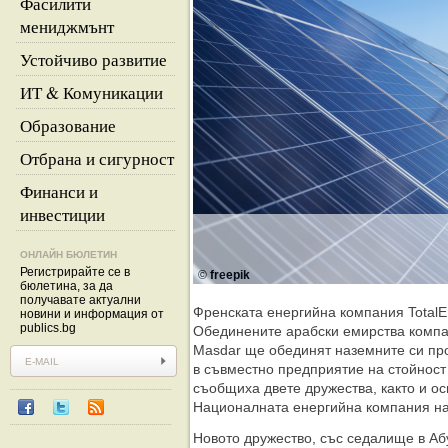
Фасилити
мениджмънт
Устойчиво развитие
ИТ & Комуникации
Образование
Отбрана и сигурност
Финанси и
инвестиции
ОНЛАЙН БЮЛЕТИН
Регистрирайте се в
© freepik
бюлетина, за да
получавате актуални
Френската енергийна компания TotalE
новини и информация от
publics.bg
Обединените арабски емирства компа
Masdar ще обединят наземните си про
в съвместно предприятие на стойност
съобщиха двете дружества, както и о
Националната енергийна компания на
Новото дружество, със седалище в А