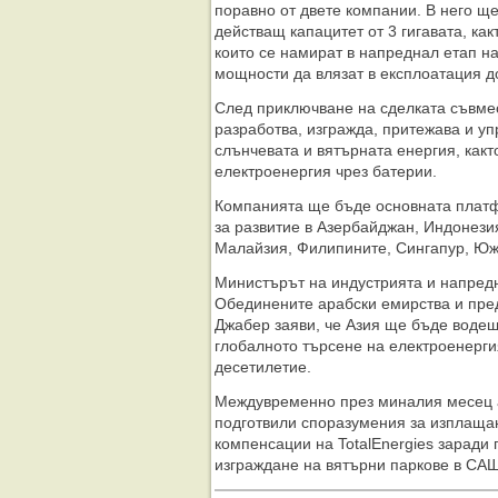
поравно от двете компании. В него ще
действащ капацитет от 3 гигавата, как
които се намират в напреднал етап на
мощности да влязат в експлоатация д
След приключване на сделката съвме
разработва, изгражда, притежава и уп
слънчевата и вятърната енергия, какт
електроенергия чрез батерии.
Компанията ще бъде основната платф
за развитие в Азербайджан, Индонезия
Малайзия, Филипините, Сингапур, Юж
Министърът на индустрията и напред
Обединените арабски емирства и пре
Джабер заяви, че Азия ще бъде водещ
глобалното търсене на електроенерг
десетилетие.
Междувременно през миналия месец 
подготвили споразумения за изплаща
компенсации на TotalEnergies заради 
изграждане на вятърни паркове в САЩ