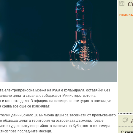
С
Няма въ
а електропреносна мрежа на Куба е колабирала, оставяйки без
анване цялата страна, съобщиха от Министерството на
а и минното дело. В официална позиция институцията посочи, че
 срива все още се изясняват.
телни данни, около 10 милиона души са засегнати от прекъсването
ето обхваща цялата територия на островната държава. Това е
иозен удар върху енергийната система на Куба, която се намира
атиск през последните месеци.
С как