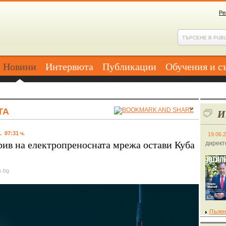
Ре
Новини
Интервюта
Публикации
Обучения и с
ТА
И
. 07:31 ч.
19.06.
рив на електропреносната мрежа остави Куба
директ
s.bg
Пълен