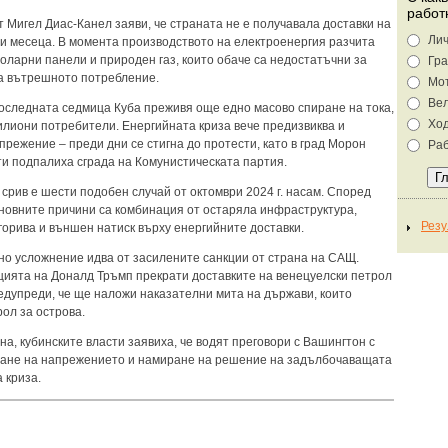
работ
 Мигел Диас-Канел заяви, че страната не е получавала доставки на
Лич
ри месеца. В момента производството на електроенергия разчита
соларни панели и природен газ, които обаче са недостатъчни за
Гра
а вътрешното потребление.
Мо
Ве
оследната седмица Куба преживя още едно масово спиране на тока,
Хо
илиони потребители. Енергийната криза вече предизвиква и
прежение – преди дни се стигна до протести, като в град Морон
Раб
и подпалиха сграда на Комунистическата партия.
срив е шести подобен случай от октомври 2024 г. насам. Според
сновните причини са комбинация от остаряла инфраструктура,
горива и външен натиск върху енергийните доставки.
о усложнение идва от засилените санкции от страна на САЩ.
ията на Доналд Тръмп прекрати доставките на венецуелски петрол
редупреди, че ще наложи наказателни мита на държави, които
ол за острова.
на, кубинските власти заявиха, че водят преговори с Вашингтон с
ане на напрежението и намиране на решение на задълбочаващата
 криза.