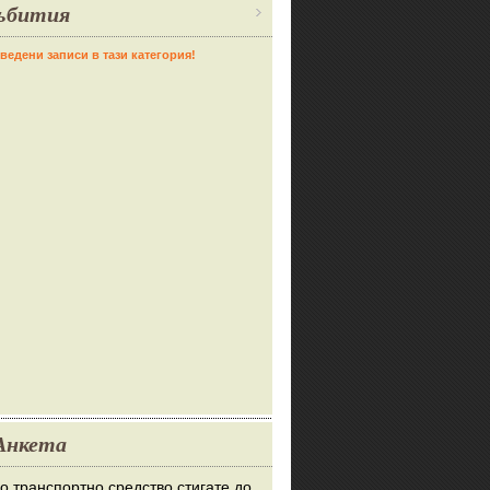
ъбития
ведени записи в тази категория!
Анкета
во транспортно средство стигате до