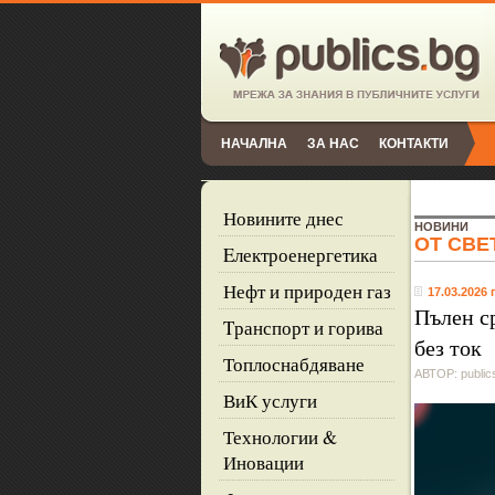
НАЧАЛНА
ЗА НАС
КОНТАКТИ
Новините днес
НОВИНИ
ОТ СВЕ
Eлектроенергетика
Нефт и природен газ
17.03.2026 г
Пълен с
Tранспорт и горива
без ток
Топлоснабдяване
АВТОР: public
ВиК услуги
Технологии &
Иновации