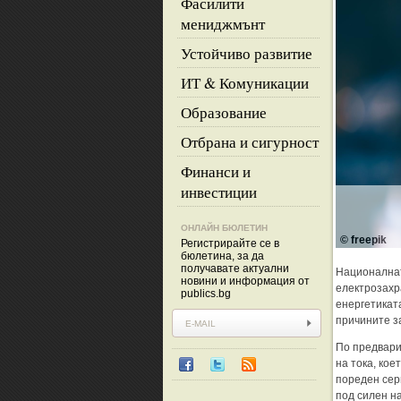
Фасилити
мениджмънт
Устойчиво развитие
ИТ & Комуникации
Образование
Отбрана и сигурност
Финанси и
инвестиции
ОНЛАЙН БЮЛЕТИН
© freepik
Регистрирайте се в
бюлетина, за да
получавате актуални
Националнат
новини и информация от
електрозахр
publics.bg
енергетикат
причините за
По предвари
на тока, ко
пореден сер
под силен н