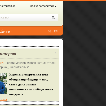
гистрирай се
Вход за потребители
ъбития
нтервю
Георги Манчев, главен изпълнителен
2026
ор на „ЕнергоСервиз“
Ядрената енергетика има
обещаващо бъдеще у нас,
стига да се запази
политическата и обществена
подкрепа
 текст