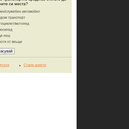
ните си места?
ен/служебен автомобил
дски транспорт
тоциклет/мотопед
лосипед
дя пеш
отя от вкъщи