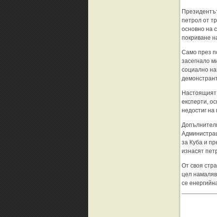
Президентът
петрол от т
основно на 
покриване н
Само през п
засегнало м
социално на
демонстрант
Настоящият 
експерти, о
недостиг на 
Допълнителн
Администрац
за Куба и п
изнасят петр
От своя стра
цел намаляв
се енергийна