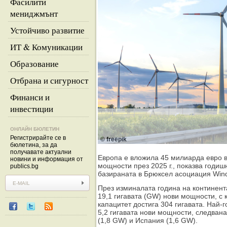
Фасилити
мениджмънт
Устойчиво развитие
ИТ & Комуникации
Образование
Отбрана и сигурност
Финанси и
инвестиции
ОНЛАЙН БЮЛЕТИН
Регистрирайте се в
© freepik
бюлетина, за да
получавате актуални
Европа е вложила 45 милиарда евро в
новини и информация от
мощности през 2025 г., показва годиш
publics.bg
базираната в Брюксел асоциация Win
През изминалата година на континент
19,1 гигавата (GW) нови мощности, с
капацитет достига 304 гигавата. Най-
5,2 гигавата нови мощности, следвана
(1,8 GW) и Испания (1,6 GW).