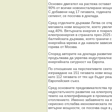
Основен двигател на растежа остават
90% от всички новоинсталирани мощнос
С добавени над 17 гигавата, годината 
сегмент, се посочва в доклада.
Сред отделните държави Литва се отк
мегавата нови мощности, което увели
над 40%. Вятърната енергия е покрил
електроенергия в страната през 2025 
балтийската държава, която граничи с 
енергийна мрежа и да намали зависим
горива от Москва.
Според авторите на доклада развитие
продължава да укрепва индустриална
енергийната сигурност на Европа.
По отношение на перспективите сектор
изграждане на 151 гигавата нови мощн
като 112 гигавата от тях ще бъдат ре
Европейския съюз.
Сред основните предизвикателства пр
недостатъчното развитие на електроп
темпо на електрификация в промишле
отоплението. Именно забавянето на е
сериозно отслабва икономическата ло
вятърни мощности, се посочва още в 