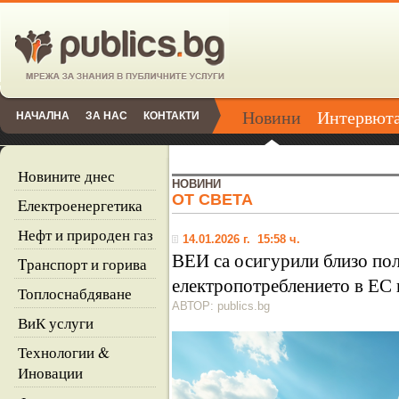
Новини
Интервют
НАЧАЛНА
ЗА НАС
КОНТАКТИ
Новините днес
НОВИНИ
ОТ СВЕТА
Eлектроенергетика
Нефт и природен газ
14.01.2026 г. 15:58 ч.
ВЕИ са осигурили близо пол
Tранспорт и горива
електропотреблението в ЕС п
Топлоснабдяване
АВТОР: publics.bg
ВиК услуги
Технологии &
Иновации