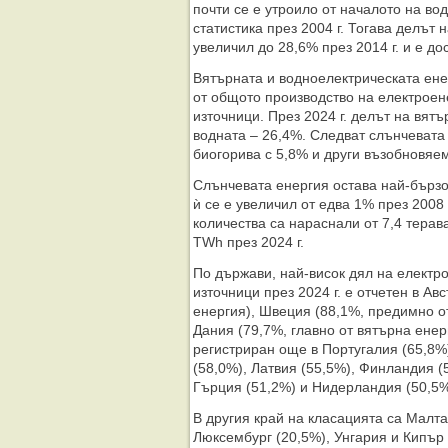
почти се е утроило от началото на во
статистика през 2004 г. Тогава делът 
увеличил до 28,6% през 2014 г. и е до
Вятърната и водноелектрическата ене
от общото производство на електроен
източници. През 2024 г. делът на вятъ
водната – 26,4%. Следват слънчевата 
биогорива с 5,8% и други възобновяем
Слънчевата енергия остава най-бързо
ѝ се е увеличил от едва 1% през 2008 
количества са нараснали от 7,4 терава
TWh през 2024 г.
По държави, най-висок дял на електр
източници през 2024 г. е отчетен в Ав
енергия), Швеция (88,1%, предимно от
Дания (79,7%, главно от вятърна енер
регистриран още в Португалия (65,8%
(58,0%), Латвия (55,5%), Финландия (
Гърция (51,2%) и Нидерландия (50,5%
В другия край на класацията са Малта
Люксембург (20,5%), Унгария и Кипър 