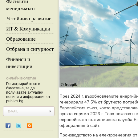
Фасилити
мениджмънт
Устойчиво развитие
ИТ & Комуникации
Образование
Отбрана и сигурност
Финанси и
инвестиции
ОНЛАЙН БЮЛЕТИН
Регистрирайте се в
© freepik
бюлетина, за да
получавате актуални
През 2024 г. възобновяемите енергий
новини и информация от
publics.bg
генерирали 47,5% от брутното потреб
Европейския съюз, което представляв
пункта спрямо 2023 г. Това показват 
европейската статистическа служба Ев
официалния ѝ сайт.
Производството на електроенергия от