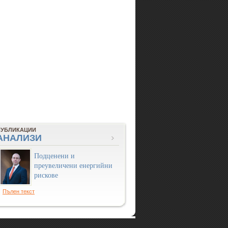
ПУБЛИКАЦИИ
АНАЛИЗИ
Подценени и
преувеличени енергийни
рискове
Пълен текст