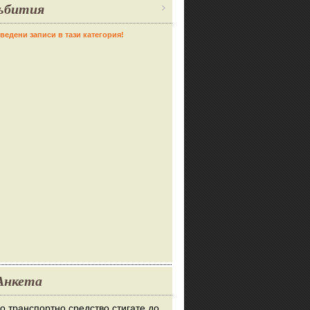
ъбития
ведени записи в тази категория!
Анкета
во транспортно средство стигате до