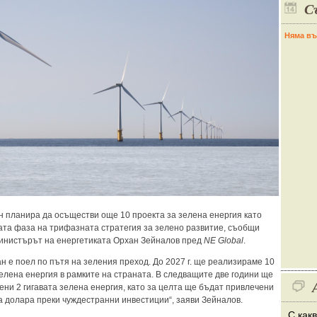
С
Няма въ
 планира да осъществи още 10 проекта за зелена енергия като
рата фаза на трифазната стратегия за зелено развитие, съобщи
инистърът на енергетиката Орхан Зейналов пред
NE Global
.
н е поел по пътя на зеления преход. До 2027 г. ще реализираме 10
зелена енергия в рамките на страната. В следващите две години ще
ени 2 гигавата зелена енергия, като за целта ще бъдат привлечени
а долара преки чуждестранни инвестиции“, заяви Зейналов.
С как