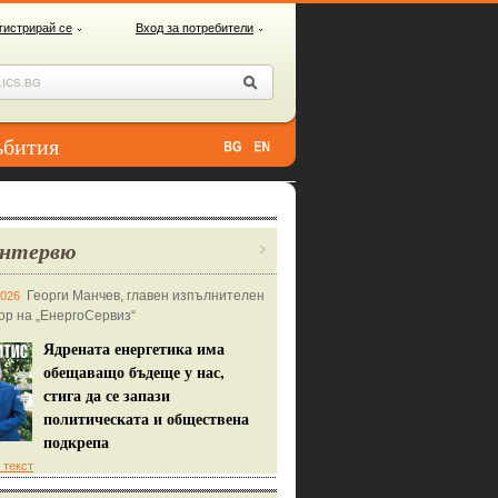
гистрирай се
Вход за потребители
ъбития
нтервю
Георги Манчев, главен изпълнителен
2026
ор на „ЕнергоСервиз“
Ядрената енергетика има
обещаващо бъдеще у нас,
стига да се запази
политическата и обществена
подкрепа
 текст