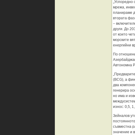
„Успоредно 
мрежа, инве
планираме д
втората фаз
– включител
други. До 20
от които че
морските вя
енергийни вр
По отношени
Азербайджан
Автономна Р
„Предварите
(BCG), а фи
два компоне
генерира ос
но има и из
междусистем
износ: 0,5, 1,
Зейналов ут
постоянното
съвместна р
значение и 