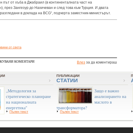
н път от хъба в Джабраил (в континенталната част на
, през Зангезур до Нахичеван и след това към Турция. И двата
 разгледани в доклада на BCG“, подчерта заместник-министърът.
овини от света
КУВАНИ КОМЕНТАРИ
Влез
за да коментираш
ЦИИ
ПУБЛИКАЦИИ
СТАТИИ
„Методология за
Защо е важно
стратегическо планиране
анализирането на
на националната
маслото в
енергетика"
трансформатора?
Пълен текст
Пълен текст