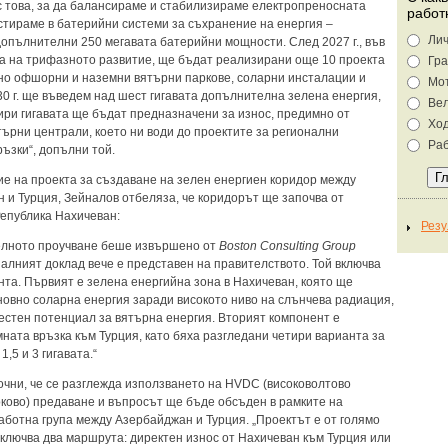
с това, за да балансираме и стабилизираме електропреносната
работ
стираме в батерийни системи за съхранение на енергия –
Лич
опълнителни 250 мегавата батерийни мощности. След 2027 г., във
а на трифазното развитие, ще бъдат реализирани още 10 проекта
Гра
но офшорни и наземни вятърни паркове, соларни инсталации и
Мо
30 г. ще въведем над шест гигавата допълнителна зелена енергия,
Ве
тири гигавата ще бъдат предназначени за износ, предимно от
Хо
търни централи, което ни води до проектите за регионални
Раб
ъзки“, допълни той.
е на проекта за създаване на зелен енергиен коридор между
 и Турция, Зейналов отбеляза, че коридорът ще започва от
епублика Нахичеван:
лното проучване беше извършено от
Boston Consulting Group
налният доклад вече е представен на правителството. Той включва
нта. Първият е зелена енергийна зона в Нахичеван, която ще
новно соларна енергия заради високото ниво на слънчева радиация,
вестен потенциал за вятърна енергия. Вторият компонент е
ната връзка към Турция, като бяха разгледани четири варианта за
 1,5 и 3 гигавата.“
очни, че се разглежда използването на HVDC (високоволтово
ково) предаване и въпросът ще бъде обсъден в рамките на
аботна група между Азербайджан и Турция. „Проектът е от голямо
включва два маршрута: директен износ от Нахичеван към Турция или