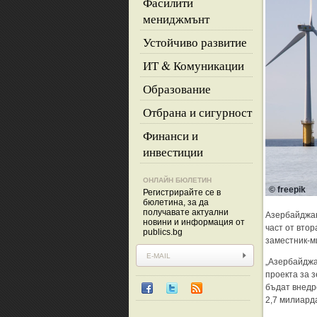
Фасилити
мениджмънт
Устойчиво развитие
ИТ & Комуникации
Образование
Отбрана и сигурност
Финанси и
инвестиции
ОНЛАЙН БЮЛЕТИН
© freepik
Регистрирайте се в
бюлетина, за да
получавате актуални
Азербайджан
новини и информация от
част от вто
publics.bg
заместник-м
„Азербайджа
проекта за 
бъдат внедр
2,7 милиард