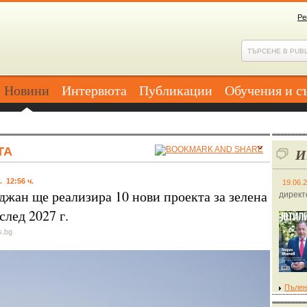
Ре
Новини
Интервюта
Публикации
Обучения и с
ТА
И
. 12:56 ч.
19.06.
джан ще реализира 10 нови проекта за зелена
директ
след 2027 г.
s.bg
Пълен