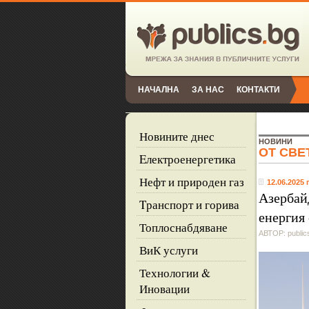
НАЧАЛНА
ЗА НАС
КОНТАКТИ
Новините днес
НОВИНИ
ОТ СВЕ
Eлектроенергетика
Нефт и природен газ
12.06.2025 г
Азербай
Tранспорт и горива
енергия 
Топлоснабдяване
АВТОР: public
ВиК услуги
Технологии &
Иновации