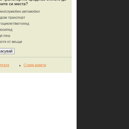
ните си места?
ен/служебен автомобил
дски транспорт
тоциклет/мотопед
лосипед
дя пеш
отя от вкъщи