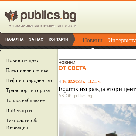
Новини
Интервют
НАЧАЛНА
ЗА НАС
КОНТАКТИ
Новините днес
НОВИНИ
ОТ СВЕТА
Eлектроенергетика
Нефт и природен газ
16.02.2023 г. 11:11 ч.
Equinix изгражда втори цент
Tранспорт и горива
АВТОР: publics.bg
Топлоснабдяване
ВиК услуги
Технологии &
Иновации