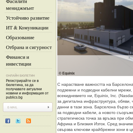
Фасилити
мениджмънт
Устойчиво развитие
ИТ & Комуникации
Образование
Отбрана и сигурност
Финанси и
инвестиции
© Equinix
ОНЛАЙН БЮЛЕТИН
Регистрирайте се в
С нарастване важността на Барселона
бюлетина, за да
получавате актуални
подземни и подводни кабелни мрежи, 
новини и информация от
всекидневието ни, Equinix, Inc. (Nasd
publics.bg
за дигитална инфраструктура, обяви, 
данни в тази зона. Барселона бързо 
за подводни кабели, а новото съоръж
стратегическа точка за връзка при об
Африка и Близкия Изток. Сред значимит
свързва ключови крайбрежни зони в ц