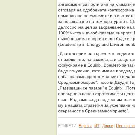
ангажимент за постигане на климатичн
отговаря на одобрената краткосрочна
намаляване на емисиите и в съответс
за повишаване на температурите с 1,
дългосрочна цел за захранването на 
100% чиста и възобновяема енергия.
възобновяема енергия и ще бъде изгр
(Leadership in Energy and Environment
„Да отговорим на търсенето на дигита
от изключителна важност, а и също та
фокусираме в Equinix. Времето за таз
бъде по-удачно, като имаме предвид р
наблюдаваме сред компаниите в Барс
Средиземноморие“, посочи Джудит Га
„Развиващи се пазари“ в Equinix. „По
превърне в ценен стратегически центъ
ясен. Радваме се да подкрепим този 
му в нашата стратегия за укрепване н
свързаност в Средиземноморието“.
ЕТИКЕТИ:
Equinix
ИТ
Данни
Център за
|
|
|