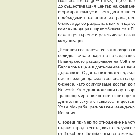
Business Exchange™ (IBX®), ще се на
до съществуващия център на компани
формират кампус и гъста дигитална е
необходимият капацитет за града, с к
бизнеси да се разраснат, както и ще
компании да разширят обхвата си в Pl
важен център със стратегическа лока
комуникации.
„Испания все повече се затвърждава к
солидна точка от картата на свързан
Планираното разширяване на Colt в н
Барселона ще е в допълнение на вече
държавата. С допълнителното подсил
сме в позиция да сме в основата сле
бизнеса, като осигуряваме достъп до 
Network. Като дългогодишни партньори
трансформират клиентския опит при 
дигитални услуги с гъвкавост и достъ
Хоан Монраба, регионален мениджър за
Испания.
С водещ пример по отношение на уст
първият град в света, който получава
от Biosphere. Equinix е първата компа