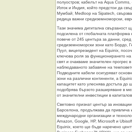
полуостров; кабелът на Aqua Comms,
Изток и Индия, който предстои да св
Мумбай; Medloop на Sipatech, свързв
редица важни средиземноморски, евр
Тази значима дигитална свързаност 
подсилена от глобалната платформа н
повече от 245 центъра за данни, сред
средиземноморски зони като Бордо, Г
Пуул, вицепрезидент на Equinix, посо
ключова роля за функционирането на
свят и очакваме значителен прогрес в
наблюдаваното забавяне на темповет
Подводните кабели осигуряват основн
зони на различни континенти, а Equini
капацитет като улеснява достъпа до ш
подобрява бързото разширяване в ме
от значителни инвестиции в капиталов
Световно признат център за иновации 
Барселона, продължава да привлича 
международни организации и технолог
Amazon, Google, HP, Microsoft и Ubiso
Equinix, което ще бъде наречено центъ