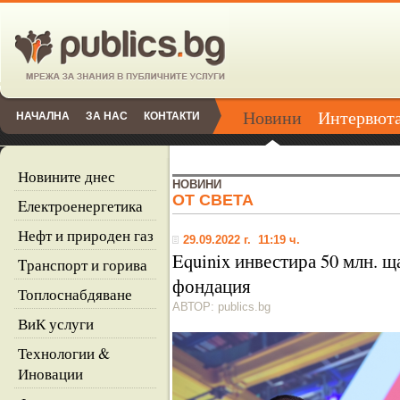
Новини
Интервют
НАЧАЛНА
ЗА НАС
КОНТАКТИ
Новините днес
НОВИНИ
ОТ СВЕТА
Eлектроенергетика
Нефт и природен газ
29.09.2022 г. 11:19 ч.
Equinix инвестира 50 млн. щ
Tранспорт и горива
фондация
Топлоснабдяване
АВТОР: publics.bg
ВиК услуги
Технологии &
Иновации