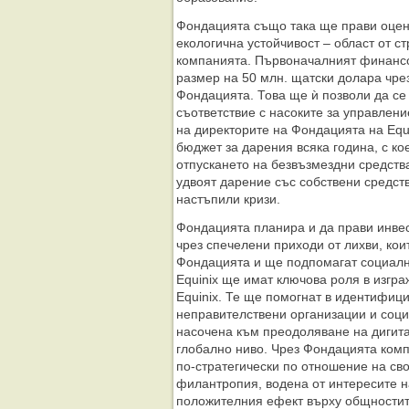
Фондацията също така ще прави оцен
екологична устойчивост – област от с
компанията. Първоначалният финансов
размер на 50 млн. щатски долара чрез
Фондацията. Това ще ѝ позволи да се
съответствие с насоките за управлен
на директорите на Фондацията на Equ
бюджет за дарения всяка година, с ко
отпускането на безвъзмездни средств
удвоят дарение със собствени средств
настъпили кризи.
Фондацията планира и да прави инве
чрез спечелени приходи от лихви, кои
Фондацията и ще подпомагат социалн
Equinix ще имат ключова роля в изгр
Equinix. Те ще помогнат в идентифиц
неправителствени организации и соци
насочена към преодоляване на дигит
глобално ниво. Чрез Фондацията ком
по-стратегически по отношение на св
филантропия, водена от интересите н
положителния ефект върху общностит