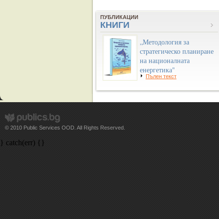
ПУБЛИКАЦИИ
КНИГИ
„Методология за
стратегическо планиране
на националната
енергетика"
Пълен текст
© 2010 Public Services OOD. All Rights Reserved.
} catch(err) {}