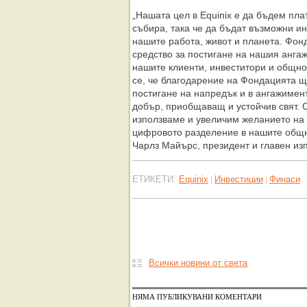
„Нашата цел в Equinix е да бъдем пла
събира, така че да бъдат възможни и
нашите работа, живот и планета. Фонд
средство за постигане на нашия анга
нашите клиенти, инвеститори и общно
се, че благодарение на Фондацията 
постигане на напредък и в ангажимент
добър, приобщаващ и устойчив свят
използваме и увеличим желанието на
цифровото разделение в нашите общно
Чарлз Майърс, президент и главен изп
ЕТИКЕТИ:
Equinix
Инвестиции
Финаси
|
|
Всички новини от света
НЯМА ПУБЛИКУВАНИ КОМЕНТАРИ