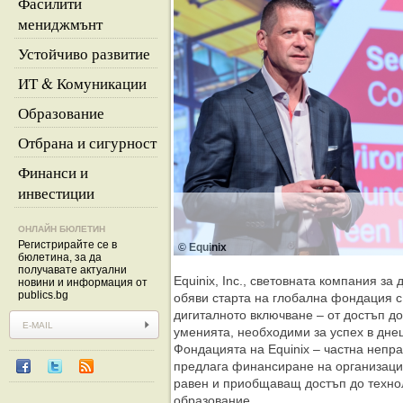
Фасилити
мениджмънт
Устойчиво развитие
ИТ & Комуникации
Образование
Отбрана и сигурност
Финанси и
инвестиции
ОНЛАЙН БЮЛЕТИН
Регистрирайте се в
© Equinix
бюлетина, за да
получавате актуални
Equinix, Inc., световната компания за
новини и информация от
publics.bg
обяви старта на глобална фондация с
дигиталното включване – от достъп до
уменията, необходими за успех в дне
Фондацията на Equinix – частна непр
предлага финансиране на организаци
равен и приобщаващ достъп до технол
образование.