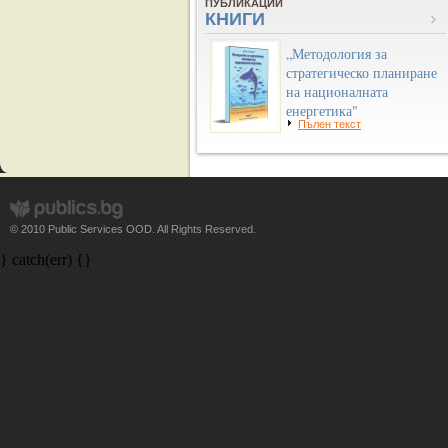
ПУБЛИКАЦИИ
КНИГИ
„Методология за
стратегическо планиране
на националната
енергетика"
Пълен текст
© 2010 Public Services OOD. All Rights Reserved.
} catch(err) {}