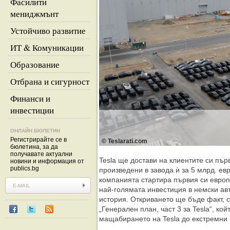
Фасилити
мениджмънт
Устойчиво развитие
ИТ & Комуникации
Образование
Отбрана и сигурност
Финанси и
инвестиции
ОНЛАЙН БЮЛЕТИН
Регистрирайте се в
© Teslarati.com
бюлетина, за да
получавате актуални
Tesla ще достави на клиентите си пър
новини и информация от
publics.bg
произведени в завода ѝ за 5 млрд. ев
компанията стартира първия си европ
най-голямата инвестиция в немски ав
история. Откриването ще бъде факт, 
„Генерален план, част 3 за Tesla“, ко
мащабирането на Tesla до екстремни