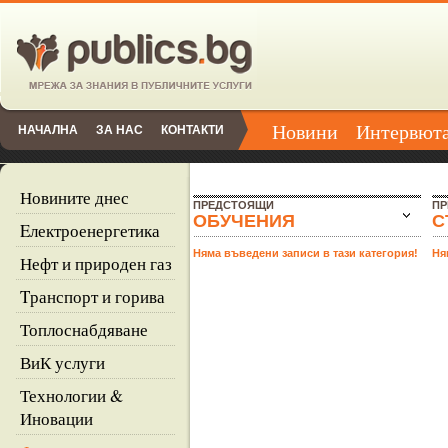
Новини
Интервют
НАЧАЛНА
ЗА НАС
КОНТАКТИ
Новините днес
ПРЕДСТОЯЩИ
П
ОБУЧЕНИЯ
С
Eлектроенергетика
Няма въведени записи в тази категория!
Ня
Нефт и природен газ
Tранспорт и горива
Топлоснабдяване
ВиК услуги
Технологии &
Иновации