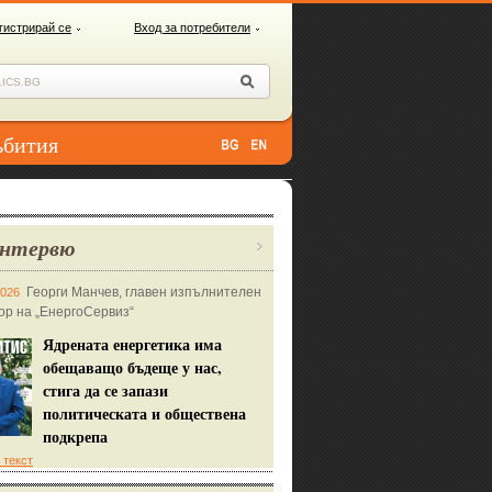
гистрирай се
Вход за потребители
ъбития
нтервю
Георги Манчев, главен изпълнителен
2026
ор на „ЕнергоСервиз“
Ядрената енергетика има
обещаващо бъдеще у нас,
стига да се запази
политическата и обществена
подкрепа
 текст