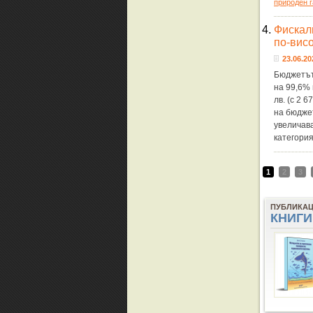
природен г
4.
Фискал
по-вис
23.06.20
Бюджетът
на 99,6% 
лв. (с 2 
на бюдже
увеличав
категори
1
2
3
ПУБЛИКА
КНИГИ