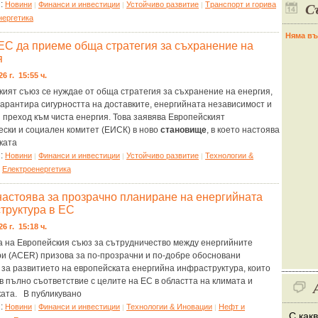
С
я:
Новини
Финанси и инвестиции
Устойчиво развитие
Tранспорт и горива
|
|
|
нергетика
Няма въ
ЕС да приеме обща стратегия за съхранение на
я
26 г. 15:55 ч.
ият съюз се нуждае от обща стратегия за съхранение на енергия,
гарантира сигурността на доставките, енергийната независимост и
преход към чиста енергия. Това заявява Европейският
ески и социален комитет (ЕИСК) в ново
становище
, в което настоява
ката
я:
Новини
Финанси и инвестиции
Устойчиво развитие
Технологии &
|
|
|
Eлектроенергетика
|
астоява за прозрачно планиране на енергийната
труктура в ЕС
26 г. 15:18 ч.
а на Европейския съюз за сътрудничество между енергийните
ри (ACER) призова за по-прозрачни и по-добре обосновани
 за развитието на европейската енергийна инфраструктура, които
в пълно съответствие с целите на ЕС в областта на климата и
ката. В публикувано
я:
Новини
Финанси и инвестиции
Технологии & Иновации
Нефт и
|
|
|
С как