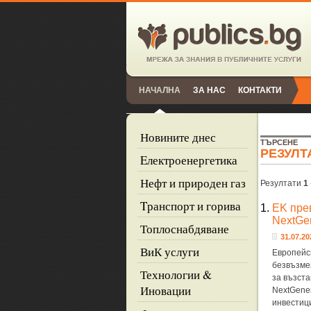
НАЧАЛНА
ЗА НАС
КОНТАКТИ
Новините днес
ТЪРСЕНЕ
РЕЗУЛТ
Eлектроенергетика
Нефт и природен газ
Резултати
1
Tранспорт и горива
1.
EK пре
NextGe
Топлоснабдяване
31.07.20
ВиК услуги
Европейс
безвъзме
Технологии &
за възста
Иновации
NextGene
инвестиц