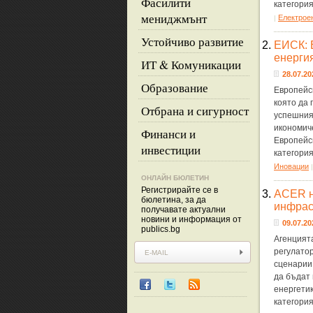
Фасилити
категори
мениджмънт
Eлектрое
|
Устойчиво развитие
2.
ЕИСК: 
енерги
ИТ & Комуникации
28.07.20
Образование
Европейск
която да 
Отбрана и сигурност
успешния 
икономич
Финанси и
Европейс
инвестиции
категори
Иновации
ОНЛАЙН БЮЛЕТИН
Регистрирайте се в
3.
ACER н
бюлетина, за да
инфрас
получавате актуални
новини и информация от
09.07.20
publics.bg
Агенцият
регулато
сценарии
да бъдат 
енергети
категори