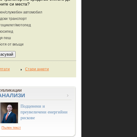
ните си места?
ен/служебен автомобил
дски транспорт
тоциклет/мотопед
лосипед
дя пеш
отя от вкъщи
ПУБЛИКАЦИИ
АНАЛИЗИ
Подценени и
преувеличени енергийни
рискове
Пълен текст