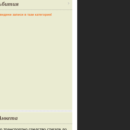
ъбития
ведени записи в тази категория!
Анкета
во транспортно средство стигате до