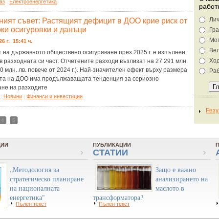
аз
Eлектроенергетика
|
работ
Лич
ният съвет: Растящият дефицит в ДОО крие риск от
оки осигуровки и данъци
Гра
Мо
26 г. 15:41 ч.
Ве
 на държавното обществено осигуряване през 2025 г. е изпълнен
Хо
в разходната си част. Отчетените разходи възлизат на 27 291 млн.
670 млн. лв. повече от 2024 г.). Най-значителен ефект върху размера
Раб
та на ДОО има продължаващата тенденция за сериозно
ане на разходите
я:
Новини
Финанси и инвестиции
|
4
5
ЦИИ
ПУБЛИКАЦИИ
СТАТИИ
„Методология за
Защо е важно
стратегическо планиране
анализирането на
на националната
маслото в
енергетика"
трансформатора?
Пълен текст
Пълен текст