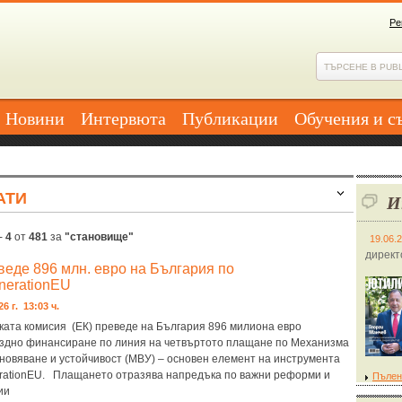
Ре
Новини
Интервюта
Публикации
Обучения и с
АТИ
И
-
4
от
481
за
"становище"
19.06.
директ
веде 896 млн. евро на България по
nerationEU
26 г. 13:03 ч.
ката комисия (ЕК) преведе на България 896 милиона евро
здно финансиране по линия на четвъртото плащане по Механизма
новяване и устойчивост (МВУ) – основен елемент на инструмента
rationEU. Плащането отразява напредъка по важни реформи и
Пълен
ии