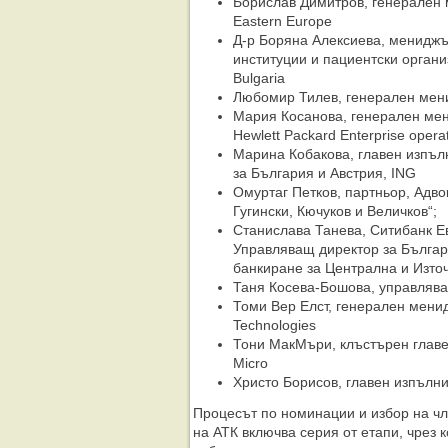
Борислав Димитров, генерален 
Eastern Europe
Д-р Боряна Алексиева, мениджъ
институции и пациентски органи
Bulgaria
Любомир Тилев, генерален мен
Мария Косанова, генерален мен
Hewlett Packard Enterprise opera
Марина Кобакова, главен изпъл
за България и Австрия, ING
Омуртаг Петков, партньор, Адво
Гугински, Кючуков и Величков“;
Станислава Танева, Ситибанк Е
Управляващ директор за Българ
банкиране за Централна и Изто
Таня Косева-Бошова, управлява
Томи Вер Елст, генерален мени
Technologies
Тони МакМъри, клъстърен главе
Micro
Христо Борисов, главен изпълни
Процесът по номинации и избор на чл
на АТК включва серия от етапи, чрез 