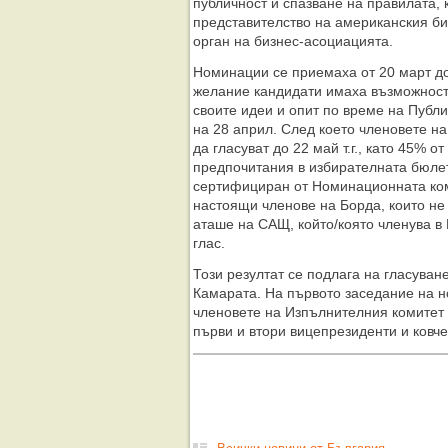
публичност и спазване на правилата, 
представителство на американския би
орган на бизнес-асоциацията.
Номинации се приемаха от 20 март до
желание кандидати имаха възможностт
своите идеи и опит по време на Публ
на 28 април. След което членовете н
да гласуват до 22 май т.г., като 45% о
предпочитания в избирателната бюле
сертифициран от Номинационната коми
настоящи членове на Борда, които не 
аташе на САЩ, който/която членува в
глас.
Този резултат се подлага на гласува
Камарата. На първото заседание на н
членовете на Изпълнителния комитет 
първи и втори вицепрезиденти и ковче