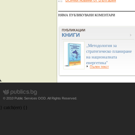
Всички новини от България
НЯМА ПУБЛИКУВАНИ КОМЕНТАРИ
ПУБЛИКАЦИИ
КНИГИ
„Методология за
стратегическо планиране
на националната
енергетика"
Пълен текст
© 2010 Public Services OOD. All Rights Reserved.
} catch(err) {}