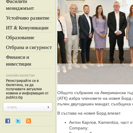
Фасилити
мениджмънт
Устойчиво развитие
ИТ & Комуникации
Образование
Отбрана и сигурност
Финанси и
инвестиции
ОНЛАЙН БЮЛЕТИН
Регистрирайте се в
бюлетина, за да
получавате актуални
Общото събрание на Американска тър
новини и информация от
publics.bg
(АТК) избра членовете на новия Борд 
пълен двугодишен мандат, съобщиха о
В състава на новия Борд влизат:
Антон Карлов, Kamenitza, част 
Company;