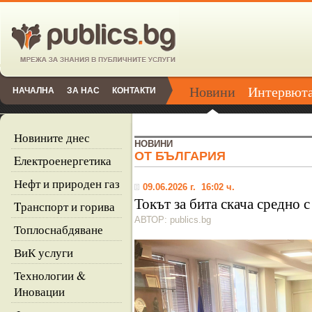
Новини
Интервют
НАЧАЛНА
ЗА НАС
КОНТАКТИ
Новините днес
НОВИНИ
ОТ БЪЛГАРИЯ
Eлектроенергетика
Нефт и природен газ
09.06.2026 г. 16:02 ч.
Токът за бита скача средно с
Tранспорт и горива
АВТОР: publics.bg
Топлоснабдяване
ВиК услуги
Технологии &
Иновации