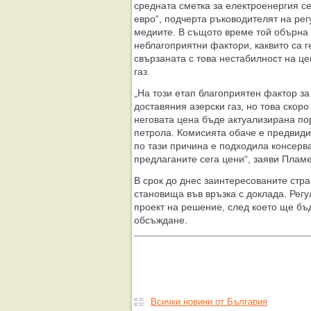
средната сметка за електроенергия се
евро“, подчерта ръководителят на ре
медиите. В същото време той обърна
неблагоприятни фактори, каквито са г
свързаната с това нестабилност на ц
газ.
„На този етап благоприятен фактор за
доставяния азерски газ, но това скор
неговата цена бъде актуализирана п
петрола. Комисията обаче е предвиди
по тази причина е подходила консерв
предлаганите сега цени“, заяви Пла
В срок до днес заинтересованите стр
становища във връзка с доклада. Рег
проект на решение, след което ще б
обсъждане.
Всички новини от България