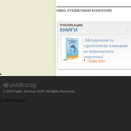
НЯМА ПУБЛИКУВАНИ КОМЕНТАРИ
ПУБЛИКАЦИИ
КНИГИ
„Методология за
стратегическо планиране
на националната
енергетика"
Пълен текст
© 2010 Public Services OOD. All Rights Reserved.
} catch(err) {}