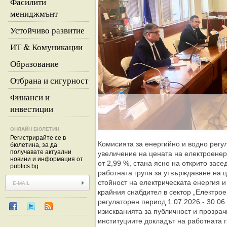
Фасилити
мениджмънт
Устойчиво развитие
ИТ & Комуникации
Образование
Отбрана и сигурност
Финанси и
инвестиции
ОНЛАЙН БЮЛЕТИН
Регистрирайте се в
Комисията за енергийно и водно регу
бюлетина, за да
получавате актуални
увеличение на цената на електроенер
новини и информация от
от 2,99 %, стана ясно на открито засе
publics.bg
работната група за утвърждаване на 
стойност на електрическата енергия и
крайния снабдител в сектор „Електрое
регулаторен период 1.07.2026 - 30.06.
изискванията за публичност и прозрач
институциите докладът на работната 