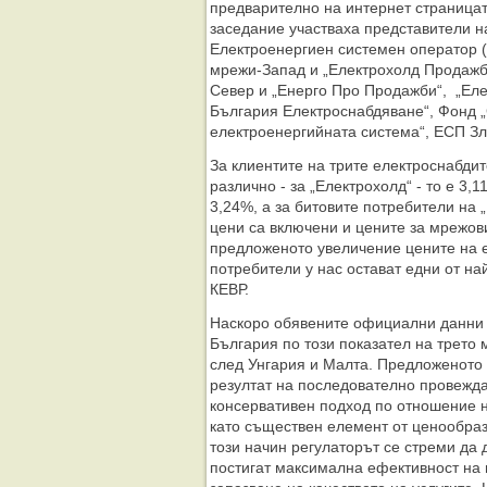
предварително на интернет страницат
заседание участваха представители н
Електроенергиен системен оператор 
мрежи-Запад и „Електрохолд Продажб
Север и „Енерго Про Продажби“, „Ел
България Електроснабдяване“, Фонд „
електроенергийната система“, ЕСП З
За клиентите на трите електроснабди
различно - за „Електрохолд“ - то е 3,
3,24%, а за битовите потребители на 
цени са включени и цените за мрежов
предложеното увеличение цените на е
потребители у нас остават едни от на
КЕВР.
Наскоро обявените официални данни 
България по този показател на трето 
след Унгария и Малта. Предложеното
резултат на последователно провежд
консервативен подход по отношение н
като съществен елемент от ценообраз
този начин регулаторът се стреми да
постигат максимална ефективност на 