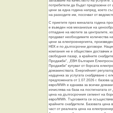
запазване на качеството на услугите.
потребители да бъдат предпазени от 
цени за една година напред, което с
на разходите им, посочват от ведомст
С приетите през миналата година про
е въведен нов механизъм на ценообр
отпадане на квотите за централите, к
продават необходимите количества на
цени за електроенергията, произведе
НЕК и по дългосрочни договори. Наци
компания не е обществен доставчик и
свободния пазар, а крайните снабдите
Продажби", „ЕВН България Електросн
Продажби" купуват от борсата електро
домакинствата. Енергийният регулато
надценка за услугата снабдяване с ел
предложената от 1.07.2026 г. базова 
евро/MWh е еднаква за всички домакин
изчислява на база на постигнатата от
цена на дългосрочния сегмент на борс
евро/MWh. Търговията се осъществяв
крайните снабдители. Базовата цена 
част от реалната цена на електроенер