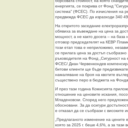
борсовата стойност, на която снабдит
енергията, се покрива от Фонд "Сигур
система" (ФСЕС). По изчисления на ре
предвижда ФСЕС да изразходи 340 498
На откритото заседание електроразпр
обявиха за въвеждане на цена за дос
мощност, а не както досега – на база
отговор председателят на КЕВР Пламе
този етап това е неприложимо, незави
се прилага цена за достъп съобразно
ръководителя на Фонд „Сигурност на 
ФСЕС/ Диан Червенкондев компенсира
битови клиенти ще бъде предизвикател
намаляване на броя на квотите въгле
съществено перо в бюджета на Фонд
И през тази година Комисията прилож
отношение на ценовите искания, пос
Младеновски. Според него предложен
обосновани. За да осигури достъпнос
е отказал да се съобрази с високите 
„Предлаганото изменение на цените 
която за 2025 г. беше 4,6%, а за тази 