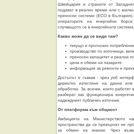
Швейцария и страните от Западнит
подават в реално време или с малко
преносни системи (ЕСО в България),
операторите на енергийни борс
случващото се в енергийната система
Какво може да се види там?
текущо и прогнозно потреблени
производство по източници, вк
преносен капацитет и реални п
цени и обеми на пазарите
информация за ремонти и прек
Достъпът е гъвкав - чрез уеб интер
директно изтегляне на данни или
обработка. За всички, които работят 
разберат как функционира енергети
надеждният публичен източник.
От платформа към общност
Амбицията на Министерството на
пространства да се превърнат не про
за обмен на знание. Чрез възмо