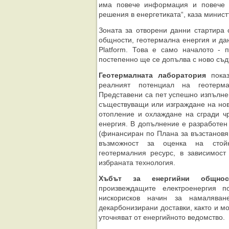
има повече информация и повече 
решения в енергетиката“, каза минист
Зоната за отворени данни стартира 
общности, геотермална енергия и да
Platform. Това е само началото -
постепенно ще се допълва с ново съ
Геотермалната лаборатория
показ
реалният потенциал на геотерма
Представени са пет успешно изпълне
съществуващи или изграждане на нов
отопление и охлаждане на сгради ч
енергия. В допълнение е разработен
(финансиран по Плана за възстановяв
възможност за оценка на стой
геотермалния ресурс, в зависимост
избраната технология.
Хъбът за енергийни общнос
произвеждащите електроенергия п
нискорисков начин за намаляван
декарбонизирани доставки, както и м
уточняват от енергийното ведомство.