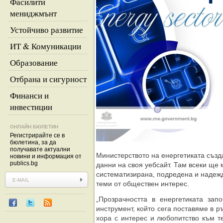
Фасилити
мениджмънт
Устойчиво развитие
ИТ & Комуникации
Образование
Отбрана и сигурност
Финанси и
инвестиции
ОНЛАЙН БЮЛЕТИН
Регистрирайте се в
бюлетина, за да
получавате актуални
Министерството на енергетиката създ
новини и информация от
publics.bg
данни на своя уебсайт. Там всеки ще
систематизирана, подредена и надеж
теми от обществен интерес.
„Прозрачността в енергетиката зап
инструмент, който сега поставяме в ръ
хора с интерес и любопитство към т