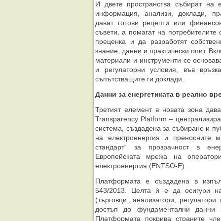
И двете пространства събират на 
информация, анализи, доклади, пр
дават готови рецепти или финансо
съвети, а помагат на потребителите
преценка и да разработят собствен
знание, данни и практически опит. Вк
материали и инструменти се основав
и регулаторни условия, във връзк
съпътстващите ги доклади.
Данни за енергетиката в реално вр
Третият елемент в новата зона дав
Transparency Platform – централизи
система, създадена за събиране и пу
на електроенергия и преносните м
стандарт“ за прозрачност в ене
Европейската мрежа на оператор
електроенергия (ENTSO-E).
Платформата е създадена в изпъ
543/2013. Целта ѝ е да осигури н
(търговци, анализатори, регулатори
достъп до фундаментални данни з
Платформата покрива страните чле