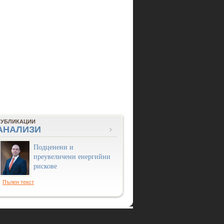
ПУБЛИКАЦИИ
АНАЛИЗИ
Подценени и
преувеличени енергийни
рискове
Пълен текст