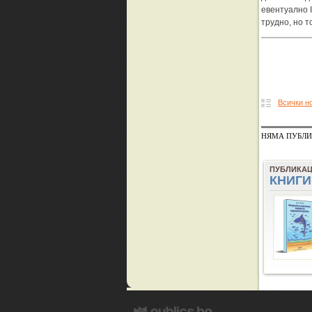
евентуално I
трудно, но т
Всички н
НЯМА ПУБЛИ
ПУБЛИКА
КНИГИ