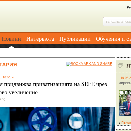
Ре
Новини
Интервюта
Публикации
Обучения и с
ГАРИЯ
И
. 10:51 ч.
19.06.
я придвижва приватизацията на SEFE чрез
директ
ово увеличение
s.bg
Пълен