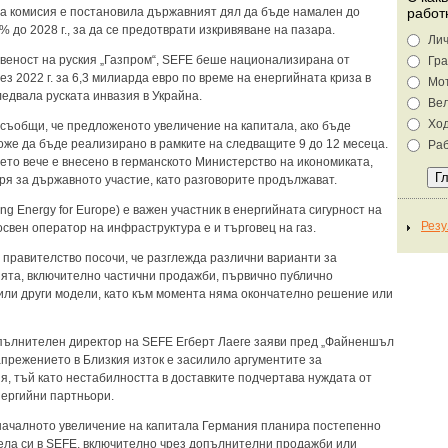
а комисия е постановила държавният дял да бъде намален до
работ
 до 2028 г., за да се предотврати изкривяване на пазара.
Лич
веност на руския „Газпром“, SEFE беше национализирана от
Гра
з 2022 г. за 6,3 милиарда евро по време на енергийната криза в
Мо
ледвала руската инвазия в Украйна.
Ве
Хо
съобщи, че предложеното увеличение на капитала, ако бъде
оже да бъде реализирано в рамките на следващите 9 до 12 месеца.
Раб
то вече е внесено в германското Министерство на икономиката,
аря за държавното участие, като разговорите продължават.
ng Energy for Europe) е важен участник в енергийната сигурност на
свен оператор на инфраструктура е и търговец на газ.
 правителство посочи, че разглежда различни варианти за
ята, включително частични продажби, първично публично
или други модели, като към момента няма окончателно решение или
пълнителен директор на SEFE Егберт Лаеге заяви пред „Файненшъл
апрежението в Близкия изток е засилило аргументите за
я, тъй като нестабилността в доставките подчертава нуждата от
ергийни партньори.
ачалното увеличение на капитала Германия планира постепенно
ела си в SEFE, включително чрез допълнителни продажби или