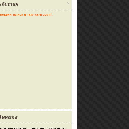
ъбития
ведени записи в тази категория!
Анкета
во транспортно средство стигате до