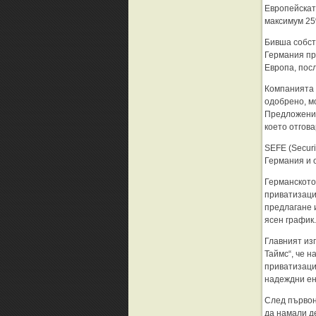
Европейскат
максимум 25%
Бивша собст
Германия пре
Европа, пос
Компанията 
одобрено, м
Предложение
което отгов
SEFE (Securi
Германия и о
Германското
приватизаци
предлагане 
ясен график.
Главният из
Таймс“, че н
приватизаци
надеждни ен
След първон
да намали д