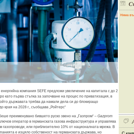
С
Няма въ
 енергийна компания SEFE предложи увеличение на капитала с до 2
ро като първа стъпка за започване на процес по приватизация, в
който държавата трябва да намали дела си до блокиращо
о края на 2028 г., съобщава „Ройтерс“
 беше преименувано бившето руско звено на „Газпром“ –
Gazprom
 ключов оператор в германската газова инфраструктура и управлява
км газопроводи, или приблизително 10% от националната мрежа. В
панията е изцяло собственост на германската държава, но
С как