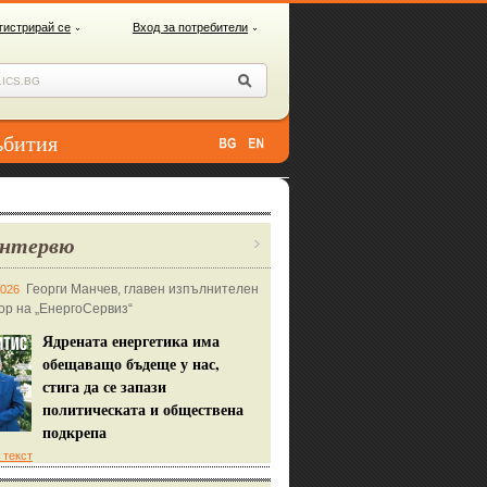
гистрирай се
Вход за потребители
ъбития
нтервю
Георги Манчев, главен изпълнителен
2026
ор на „ЕнергоСервиз“
Ядрената енергетика има
обещаващо бъдеще у нас,
стига да се запази
политическата и обществена
подкрепа
 текст