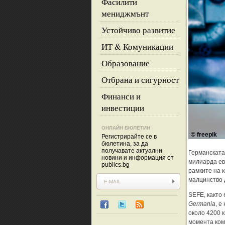
Фасилити
мениджмънт
Устойчиво развитие
ИТ & Комуникации
Образование
Отбрана и сигурност
Финанси и
инвестиции
ОНЛАЙН БЮЛЕТИН
© freepik
Регистрирайте се в
бюлетина, за да
получавате актуални
Германската
новини и информация от
милиарда ев
publics.bg
рамките на 
малцинство д
SEFE, както
Germania
, е
около 4200 
момента ком