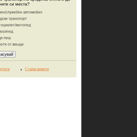
ните си места?
ен/служебен автомобил
дски транспорт
тоциклет/мотопед
лосипед
дя пеш
отя от вкъщи