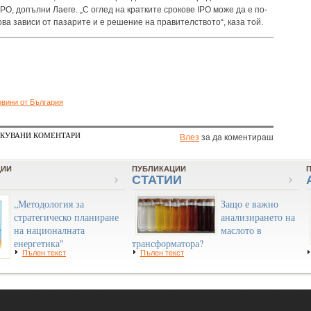
PO, допълни Лаеге. „С оглед на кратките срокове IPO може да е по-
ова зависи от пазарите и е решение на правителството“, каза той.
овини от България
КУВАНИ КОМЕНТАРИ
Влез
за да коментираш
ЦИИ
ПУБЛИКАЦИИ
СТАТИИ
„Методология за
Защо е важно
стратегическо планиране
анализирането на
на националната
маслото в
енергетика"
трансформатора?
Пълен текст
Пълен текст