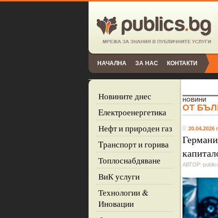
НАЧАЛНА
ЗА НАС
КОНТАКТИ
Новините днес
НОВИНИ
ОТ БЪЛ
Eлектроенергетика
Нефт и природен газ
20.04.2026 г
Германи
Tранспорт и горива
капитал
Топлоснабдяване
АВТОР: public
ВиК услуги
Технологии &
Иновации