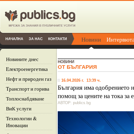
Новини
Интервют
НАЧАЛНА
ЗА НАС
КОНТАКТИ
Новините днес
НОВИНИ
ОТ БЪЛГАРИЯ
Eлектроенергетика
Нефт и природен газ
16.04.2026 г. 13:39 ч.
България има одобрението н
Tранспорт и горива
помощ за цените на тока за 
Топлоснабдяване
АВТОР: publics.bg
ВиК услуги
Технологии &
Иновации