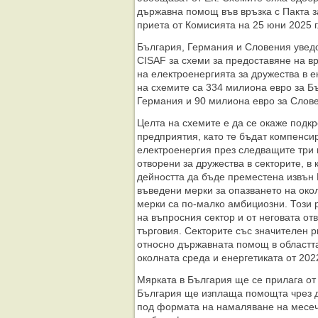
държавна помощ във връзка с Пакта з
приета от Комисията на 25 юни 2025 г
България, Германия и Словения увед
CISAF за схеми за предоставяне на в
на електроенергията за дружества в 
на схемите са 334 милиона евро за Б
Германия и 90 милиона евро за Слов
Целта на схемите е да се окаже подк
предприятия, като те бъдат компенсир
електроенергия през следващите три 
отворени за дружества в секторите, в
дейността да бъде преместена извън 
въведени мерки за опазването на ок
мерки са по-малко амбициозни. Този р
на въпросния сектор и от неговата о
търговия. Секторите със значителен р
относно държавната помощ в областта
околната среда и енергетиката от 2022
Мярката в България ще се прилага от 1
България ще изплаща помощта чрез д
под формата на намаляване на месеч