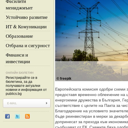
Фасилити
мениджмънт
Устойчиво развитие
ИТ & Комуникации
Образование
Отбрана и сигурност
Финанси и
инвестиции
ОНЛАЙН БЮЛЕТИН
Регистрирайте се в
© freepik
бюлетина, за да
получавате актуални
Европейската комисия одобри схеми з
новини и информация от
publics.bg
предоставя временно облекчение на ц
енергоемки дружества в България, Ге
съответствие с целите на Пакта за чи
Благодарение на условието значител
бъде реинвестиран в мерки за декарб
допринесат за прехода към икономика
съобщават от ЕК. Схемите бяха одобр