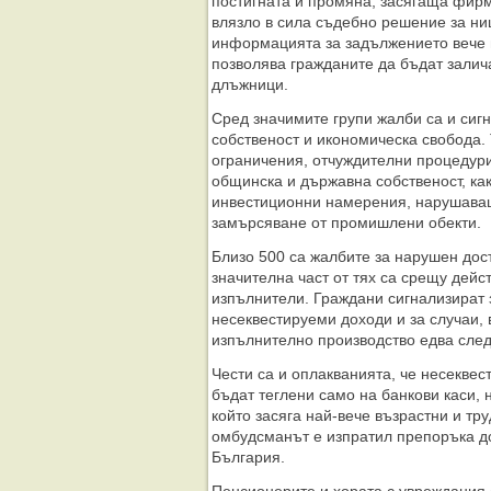
постигната и промяна, засягаща фирм
влязло в сила съдебно решение за ни
информацията за задължението вече 
позволява гражданите да бъдат залича
длъжници.
Сред значимите групи жалби са и сиг
собственост и икономическа свобода. 
ограничения, отчуждителни процедури
общинска и държавна собственост, ка
инвестиционни намерения, нарушаващ
замърсяване от промишлени обекти.
Близо 500 са жалбите за нарушен дос
значителна част от тях са срещу дейс
изпълнители. Граждани сигнализират 
несеквестируеми доходи и за случаи, 
изпълнително производство едва след
Чести са и оплакванията, че несеквес
бъдат теглени само на банкови каси, 
който засяга най-вече възрастни и тр
омбудсманът е изпратил препоръка до
България.