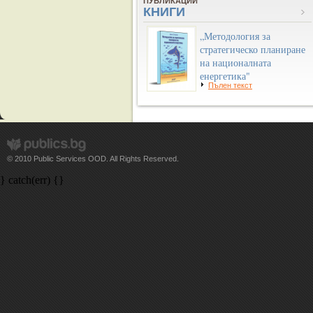
ПУБЛИКАЦИИ
КНИГИ
„Методология за
стратегическо планиране
на националната
енергетика"
Пълен текст
© 2010 Public Services OOD. All Rights Reserved.
} catch(err) {}