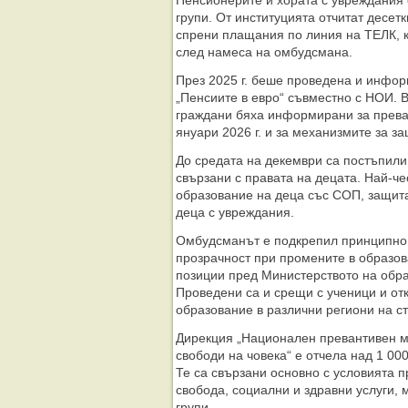
Пенсионерите и хората с увреждания 
групи. От институцията отчитат десет
спрени плащания по линия на ТЕЛК, к
след намеса на омбудсмана.
През 2025 г. беше проведена и инфо
„Пенсиите в евро“ съвместно с НОИ. 
граждани бяха информирани за прева
януари 2026 г. и за механизмите за з
До средата на декември са постъпили
свързани с правата на децата. Най-че
образование на деца със СОП, защита
деца с увреждания.
Омбудсманът е подкрепил принципно 
прозрачност при промените в образов
позиции пред Министерството на обра
Проведени са и срещи с ученици и от
образование в различни региони на с
Дирекция „Национален превантивен м
свободи на човека“ е отчела над 1 000
Те са свързани основно с условията 
свобода, социални и здравни услуги, 
групи.