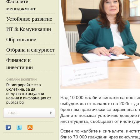
Фасилити
мениджмънт
Устойчиво развитие
ИТ & Комуникации
Образование
Отбрана и сигурност
Финанси и
инвестиции
ОНЛАЙН БЮЛЕТИН
Регистрирайте се в
бюлетина, за да
получавате актуални
Над 10 000 жалби и сигнали са постъп
новини и информация от
publics.bg
омбудсмана от началото на 2025 г. до
броят им практически се изравнява с 
Данните показват устойчиво доверие 
институцията, съобщават от институци
Освен по жалбите и сигналите, инстит
близо 70 000 граждани чрез консултац