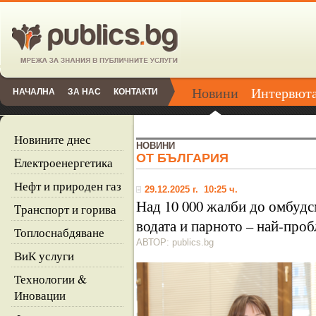
Новини
Интервют
НАЧАЛНА
ЗА НАС
КОНТАКТИ
Новините днес
НОВИНИ
ОТ БЪЛГАРИЯ
Eлектроенергетика
Нефт и природен газ
29.12.2025 г. 10:25 ч.
Над 10 000 жалби до омбудсм
Tранспорт и горива
водата и парното – най-про
Топлоснабдяване
АВТОР: publics.bg
ВиК услуги
Технологии &
Иновации