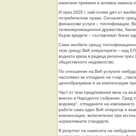
изнесени приемни и активна намеса п
И през 2025 г. най-голям дял от жалб
потребителски права. Сигналите срещ
финансови услуги – топлофикации, Ви
телекомуникационни дружества, банки
бързи кредити – съставляват близо ед
Само жалбите срещу топлофикационни
тези срещу ВиК операторите – над 570
водната криза в редица региони през 
общественото недоволство.
По отношение на ВиК услугите омбуд
настоявал за отпадане на т.нар. „такс
ценообразуване и за компенсации при
Част от тези предложения вече са въз
внесен в Народното събрание. Сред т
водомер“, отпадането на изискването
работи само един ВиК оператор и въ
компенсации, включително при мътна
нормативните стандарти.
В резултат на намесата на омбудсма