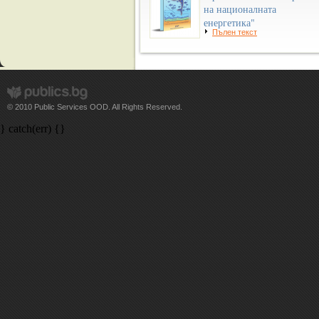
на националната
енергетика"
Пълен текст
© 2010 Public Services OOD. All Rights Reserved.
} catch(err) {}