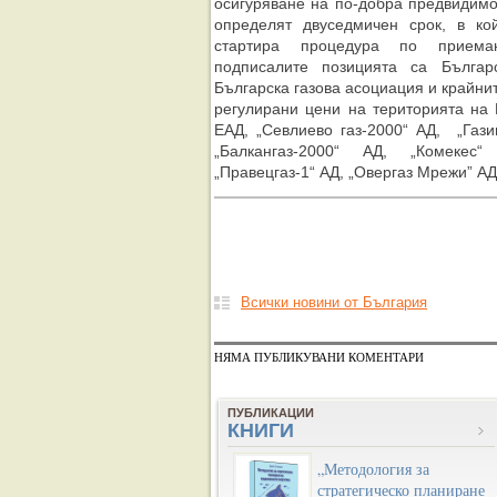
осигуряване на по-добра предвидимос
определят двуседмичен срок, в ко
стартира процедура по приема
подписалите позицията са Българ
Българска газова асоциация и крайнит
регулирани цени на територията на 
ЕАД, „Севлиево газ-2000“ АД, „Гази
„Балкангаз-2000“ АД, „Комекес“
„Правецгаз-1“ АД, „Овергаз Мрежи” АД
Всички новини от България
НЯМА ПУБЛИКУВАНИ КОМЕНТАРИ
ПУБЛИКАЦИИ
КНИГИ
„Методология за
стратегическо планиране