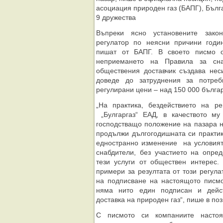
асоциация природен газ (БАПГ), Бълг
9 дружества
Въпреки ясно установените закон
регулатор по неясни причини годи
пишат от БАПГ. В своето писмо ор
неприемането на Правила за сна
обществения доставчик създава нес
доведе до затруднения за потреб
регулирани цени – над 150 000 бълга
„На практика, бездействието на р
„Булгаргаз“ ЕАД, в качеството му
господстващо положение на пазара н
продължи дългогодишната си практик
едностранно изменение на условият
снабдители, без участието на опре
тези услуги от обществен интерес.
примери за резултата от този регула
на подписване на настоящото писмо
няма нито един подписан и дейс
доставка на природен газ“, пише в по
С писмото си компаниите настоя