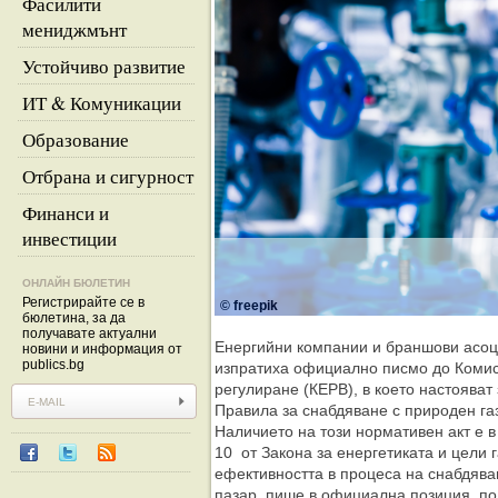
Фасилити
мениджмънт
Устойчиво развитие
ИТ & Комуникации
Образование
Отбрана и сигурност
Финанси и
инвестиции
ОНЛАЙН БЮЛЕТИН
Регистрирайте се в
© freepik
бюлетина, за да
получавате актуални
Енергийни компании и браншови асоци
новини и информация от
publics.bg
изпратиха официално писмо до Комис
регулиране (КЕРВ), в което настоява
Правила за снабдяване с природен га
Наличието на този нормативен акт е в с
10 от Закона за енергетиката и цели 
ефективността в процеса на снабдява
пазар, пише в официална позиция, по