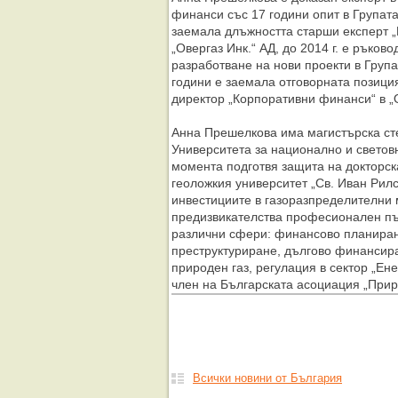
финанси със 17 години опит в Групата 
заемала длъжността старши експерт 
„Овергаз Инк.“ АД, до 2014 г. е ръков
разработване на нови проекти в Група
години е заемала отговорната позици
директор „Корпоративни финанси“ в 
Анна Прешелкова има магистърска ст
Университета за национално и световн
момента подготвя защита на докторск
геоложкия университет „Св. Иван Рилс
инвестициите в газоразпределителни м
предизвикателства професионален път
различни сфери: финансово планиран
преструктуриране, дългово финансира
природен газ, регулация в сектор „Ене
член на Българската асоциация „Прир
Всички новини от България