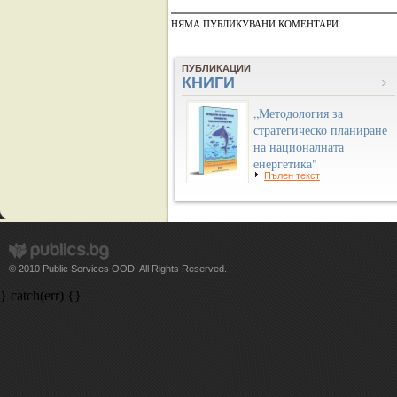
НЯМА ПУБЛИКУВАНИ КОМЕНТАРИ
ПУБЛИКАЦИИ
КНИГИ
„Методология за
стратегическо планиране
на националната
енергетика"
Пълен текст
© 2010 Public Services OOD. All Rights Reserved.
} catch(err) {}