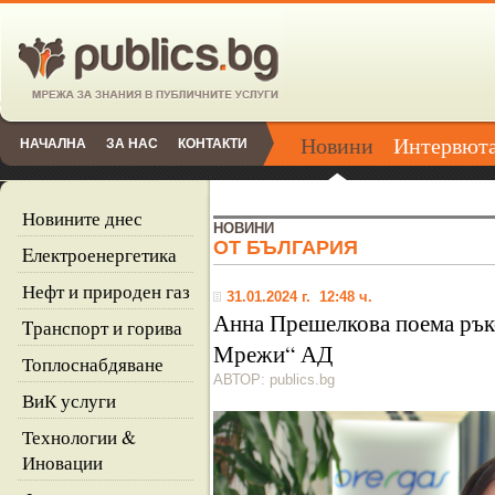
Новини
Интервют
НАЧАЛНА
ЗА НАС
КОНТАКТИ
Новините днес
НОВИНИ
ОТ БЪЛГАРИЯ
Eлектроенергетика
Нефт и природен газ
31.01.2024 г. 12:48 ч.
Анна Прешелкова поема рък
Tранспорт и горива
Мрежи“ АД
Топлоснабдяване
АВТОР: publics.bg
ВиК услуги
Технологии &
Иновации