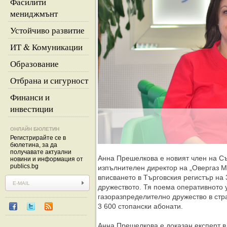
Фасилити
мениджмънт
Устойчиво развитие
ИТ & Комуникации
Образование
Отбрана и сигурност
Финанси и
инвестиции
ОНЛАЙН БЮЛЕТИН
Регистрирайте се в
бюлетина, за да
получавате актуални
Анна Прешелкова е новият член на Съ
новини и информация от
publics.bg
изпълнителен директор на „Овергаз М
вписването в Търговския регистър на
дружеството. Тя поема оперативното 
газоразпределително дружество в стра
3 600 стопански абонати.
Анна Прешелкова е доказан експерт в