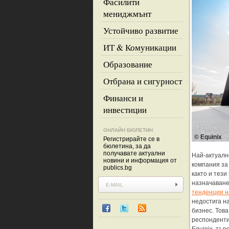
Фасилити
мениджмънт
Устойчиво развитие
ИТ & Комуникации
Образование
Отбрана и сигурност
Финанси и
инвестиции
ОНЛАЙН БЮЛЕТИН
© Equinix
Регистрирайте се в
бюлетина, за да
получавате актуални
Най-актуално
новини и информация от
компания за
publics.bg
както и тези
назначаване
тенденции на
недостига н
бизнес. Това
респонденти