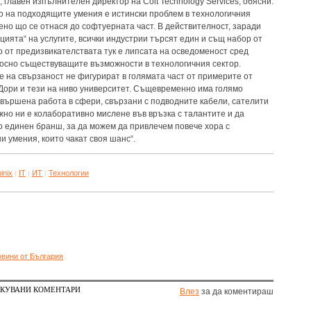
 главен изпълнителен директор на Colt Technology Services, обясни:
о на подходящите умения е истински проблем в технологичния
ено що се отнася до софтуерната част. В действителност, зарaди
цията“ на услугите, всички индустрии търсят един и същ набор от
о от предизвикателствата тук е липсата на осведоменост сред
осно съществуващите възможности в технологичния сектор.
е на свързаност не фигурират в голямата част от примерите от
 Дори и тези на ниво университет. Същевременно има голямо
свършена работа в сфери, свързани с подводните кабели, сателити
жно ни е колаборативно мислене във връзка с талантите и да
о единен бранш, за да можем да привлечем повече хора с
и умения, които чакат своя шанс“.
inix
IT
ИТ
Технологии
|
|
|
овини от България
КУВАНИ КОМЕНТАРИ
Влез
за да коментираш