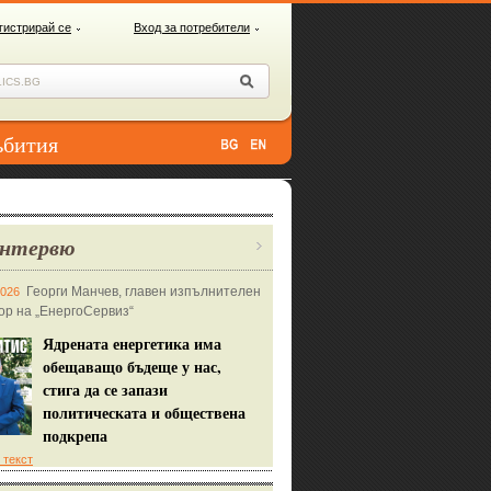
гистрирай се
Вход за потребители
ъбития
нтервю
Георги Манчев, главен изпълнителен
2026
ор на „ЕнергоСервиз“
Ядрената енергетика има
обещаващо бъдеще у нас,
стига да се запази
политическата и обществена
подкрепа
 текст