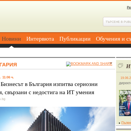
Ре
Новини
Интервюта
Публикации
Обучения и с
ГАРИЯ
И
. 11:06 ч.
19.06.
 Бизнесът в България изпитва сериозни
директ
я, свързани с недостига на ИТ умения
s.bg
Пълен