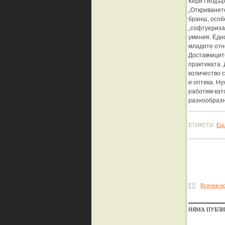
Кери Гилдър,
„Откриванет
бранш, особ
„софтуериза
умения. Едн
младите отн
Доставчицит
практиката.
количество 
и оптика. Ну
работим кат
разнообразн
ЕТИКЕТИ:
Equ
Всички н
НЯМА ПУБЛИ