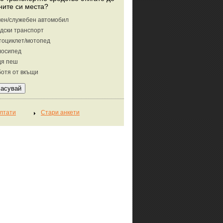
ните си места?
ен/служебен автомобил
дски транспорт
тоциклет/мотопед
лосипед
дя пеш
отя от вкъщи