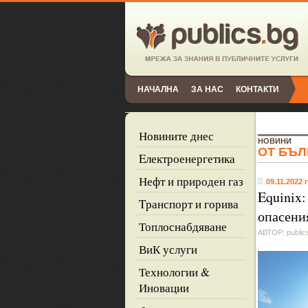
НАЧАЛНА
ЗА НАС
КОНТАКТИ
Новините днес
НОВИНИ
ОТ БЪЛ
Eлектроенергетика
Нефт и природен газ
09.11.2022 г
Equinix:
Tранспорт и горива
опасени
Топлоснабдяване
АВТОР: public
ВиК услуги
Технологии &
Иновации