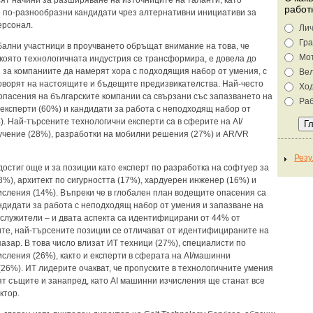
сят начини за разширяване на източниците на таланти, като
работ
е по-разнообразни кандидати чрез алтернативни инициативи за
ерсонал.
Лич
Гра
обални участници в проучването обръщат внимание на това, че
Мо
с която технологичната индустрия се трансформира, е довела до
 за компаниите да намерят хора с подходящия набор от умения, с
Ве
говорят на настоящите и бъдещите предизвикателства. Най-често
Хо
опасения на българските компании са свързани със запазването на
Раб
експерти (60%) и кандидати за работа с неподходящ набор от
). Най-търсените технологични експерти са в сферите на AI/
чение (28%), разработки на мобилни решения (27%) и AR/VR
достиг още и за позиции като експерт по разработка на софтуер за
8%), архитект по сигурността (17%), хардуерен инженер (16%) и
исления (14%). Въпреки че в глобален план водещите опасения са
ндидати за работа с неподходящ набор от умения и запазване на
служители – и двата аспекта са идентифицирани от 44% от
те, най-търсените позиции се отличават от идентифицираните на
азар. В това число влизат ИТ техници (27%), специалисти по
исления (26%), както и експерти в сферата на AI/машинни
(26%). ИТ лидерите очакват, че пропуските в технологичните умения
ят същите и занапред, като AI машинни изчисления ще станат все
ктор.