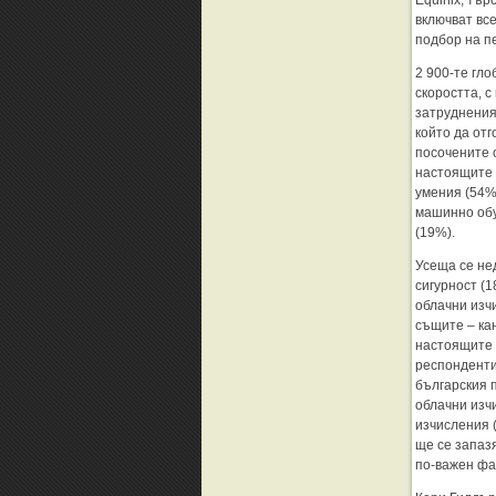
Equinix, тър
включват вс
подбор на п
2 900-те гл
скоростта, 
затруднения
който да от
посочените 
настоящите 
умения (54%
машинно обу
(19%).
Усеща се не
сигурност (1
облачни изч
същите – ка
настоящите 
респонденти
българския п
облачни изч
изчисления 
ще се запаз
по-важен фа