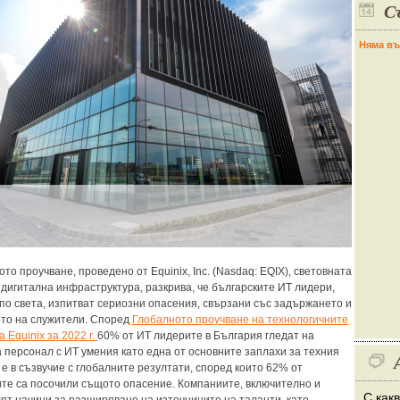
С
Няма въ
то проучване, проведено от Equinix, Inc. (Nasdaq: EQIX), световната
 дигитална инфраструктура, разкрива, че българските ИТ лидери,
 по света, изпитват сериозни опасения, свързани със задържането и
то на служители. Според
Глобалното проучване на технологичните
 Equinix за 2022 г.
60% от ИТ лидерите в България гледат на
а персонал с ИТ умения като една от основните заплахи за техния
 е в съзвучие с глобалните резултати, според които 62% от
те са посочили същото опасение. Компаниите, включително и
С как