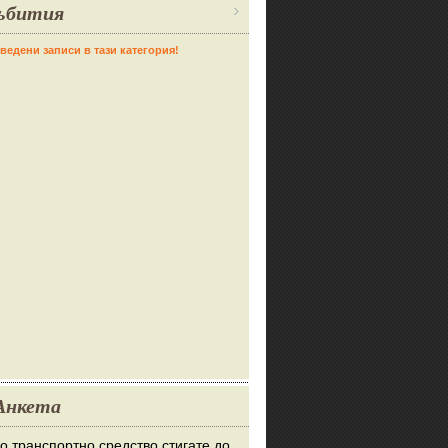
ъбития
ведени записи в тази категория!
Анкета
во транспортно средство стигате до