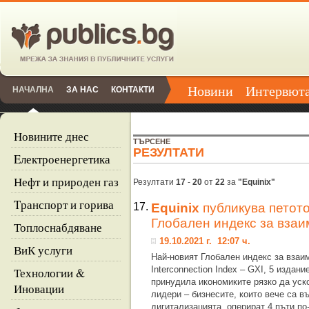
Новини
Интервют
НАЧАЛНА
ЗА НАС
КОНТАКТИ
Новините днес
ТЪРСЕНЕ
РЕЗУЛТАТИ
Eлектроенергетика
Нефт и природен газ
Резултати
17
-
20
от
22
за
"Equinix"
Tранспорт и горива
17.
Equinix
публикува петото
Глобален индекс за взаи
Топлоснабдяване
19.10.2021 г. 12:07 ч.
ВиК услуги
Най-новият Глобален индекс за взаим
Interconnection Index – GXI, 5 издани
Технологии &
принудила икономиките рязко да уск
Иновации
лидери – бизнесите, които вече са в
дигитализацията, оперират 4 пъти по