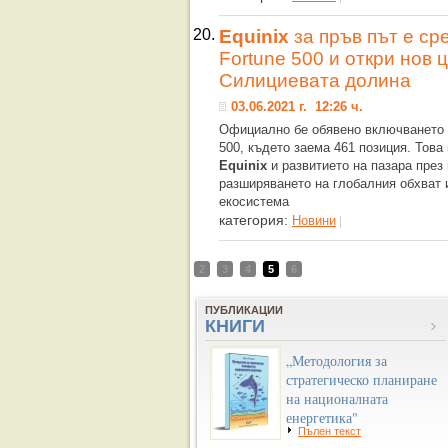
20.
Equinix
за пръв път е ср
Fortune 500 и откри нов 
Силициевата долина
03.06.2021 г. 12:26 ч.
Официално бе обявено включването
500, където заема 461 позиция. Това
Equinix
и развитието на пазара през 
разширяването на глобалния обхват 
екосистема
категория:
Новини
|
2
3
4
5
6
ПУБЛИКАЦИИ
КНИГИ
„Методология за
стратегическо планиране
на националната
енергетика"
Пълен текст