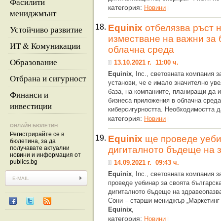
Фасилити
категория:
Новини
|
мениджмънт
18.
Equinix
отбелязва ръст н
Устойчиво развитие
изместване на важни за 
ИТ & Комуникации
облачна среда
Образование
13.10.2021 г. 11:00 ч.
Equinix
, Inc., световната компания 
Отбрана и сигурност
установи, че е имало значително ув
база, на компаниите, планиращи да 
Финанси и
бизнеса приложения в облачна среда
инвестиции
киберсигурността. Необходимостта д
категория:
Новини
|
ОНЛАЙН БЮЛЕТИН
Регистрирайте се в
19.
Equinix
ще проведе уеби
бюлетина, за да
получавате актуални
дигиталното бъдеще на 
новини и информация от
publics.bg
14.09.2021 г. 09:43 ч.
Equinix
, Inc., световната компания 
проведе уебинар за своята българска
дигиталното бъдеще на здравеопазва
Сони – старши мениджър „Маркетинг н
Equinix
,
категория:
Новини
|