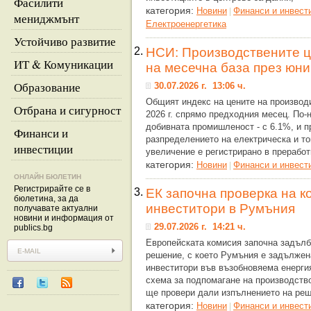
Фасилити
категория:
Новини
Финанси и инвест
|
мениджмънт
Eлектроенергетика
Устойчиво развитие
2.
НСИ: Производствените ц
ИТ & Комуникации
на месечна база през юни
Образование
30.07.2026 г. 13:06 ч.
Общият индекс на цените на производ
Отбрана и сигурност
2026 г. спрямо предходния месец. По-
добивната промишленост - с 6.1%, и п
Финанси и
разпределението на електрическа и топ
инвестиции
увеличение е регистрирано в прераб
категория:
Новини
Финанси и инвест
|
ОНЛАЙН БЮЛЕТИН
Регистрирайте се в
3.
ЕК започна проверка на 
бюлетина, за да
инвеститори в Румъния
получавате актуални
новини и информация от
29.07.2026 г. 14:21 ч.
publics.bg
Европейската комисия започна задълб
решение, с което Румъния е задължен
инвеститори във възобновяема енерги
схема за подпомагане на производств
ще провери дали изпълнението на ре
категория:
Новини
Финанси и инвест
|