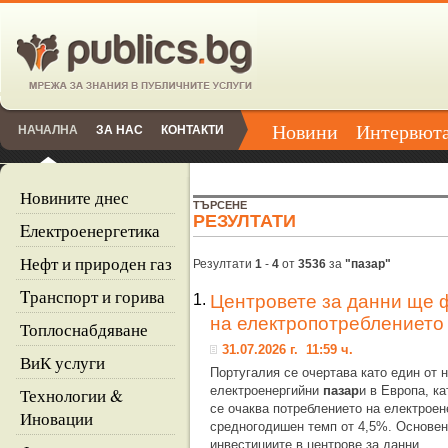
Новини
Интервют
НАЧАЛНА
ЗА НАС
КОНТАКТИ
Новините днес
ТЪРСЕНЕ
РЕЗУЛТАТИ
Eлектроенергетика
Нефт и природен газ
Резултати
1
-
4
от
3536
за
"пазар"
Tранспорт и горива
1.
Центровете за данни ще 
на електропотреблението
Топлоснабдяване
31.07.2026 г. 11:59 ч.
ВиК услуги
Португалия се очертава като един от 
електроенергийни
пазар
и в Европа, к
Технологии &
се очаква потреблението на електроен
Иновации
средногодишен темп от 4,5%. Основен
инвестициите в центрове за данни,