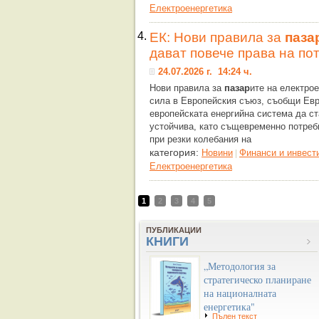
Eлектроенергетика
4.
ЕК: Нови правила за
паза
дават повече права на по
24.07.2026 г. 14:24 ч.
Нови правила за
пазар
ите на електрое
сила в Европейския съюз, съобщи Евр
европейската енергийна система да ста
устойчива, като същевременно потреб
при резки колебания на
категория:
Новини
Финанси и инвест
|
Eлектроенергетика
1
2
3
4
5
ПУБЛИКАЦИИ
КНИГИ
„Методология за
стратегическо планиране
на националната
енергетика"
Пълен текст