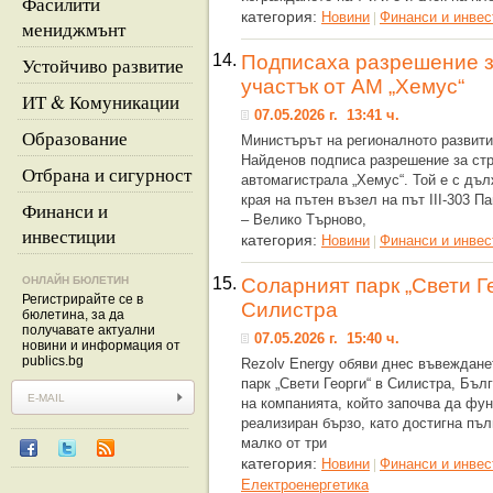
Фасилити
категория:
Новини
Финанси и инвес
|
мениджмънт
14.
Подписаха разрешение з
Устойчиво развитие
участък от АМ „Хемус“
ИТ & Комуникации
07.05.2026 г. 13:41 ч.
Образование
Министърът на регионалното развити
Найденов подписа разрешение за стр
Отбрана и сигурност
автомагистрала „Хемус“. Той е с дъл
края на пътен възел на път III-303 П
Финанси и
– Велико Търново,
инвестиции
категория:
Новини
Финанси и инвес
|
ОНЛАЙН БЮЛЕТИН
15.
Соларният парк „Свети Г
Регистрирайте се в
Силистра
бюлетина, за да
получавате актуални
07.05.2026 г. 15:40 ч.
новини и информация от
publics.bg
Rezolv Energy обяви днес въвеждане
парк „Свети Георги“ в Силистра, Бъл
на компанията, който започва да фун
реализиран бързо, като достигна пъл
малко от три
категория:
Новини
Финанси и инвес
|
Eлектроенергетика