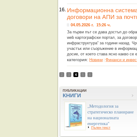
16.
Информационна система
договори на АПИ за почт
04.05.2026 г. 15:26 ч.
За първи път се дава достъп до обр
web картографски портал, за договор
инфраструктура“ за години назад. Чр
участък или съоръжение в информац
досие, от което става ясно какво се 
категория:
Новини
Финанси и инвес
|
2
3
4
5
6
ПУБЛИКАЦИИ
КНИГИ
„Методология за
стратегическо планиране
на националната
енергетика"
Пълен текст