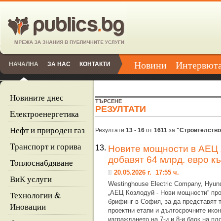
Новини
Интервют
НАЧАЛНА
ЗА НАС
КОНТАКТИ
Новините днес
ТЪРСЕНЕ
РЕЗУЛТАТИ
Eлектроенергетика
Нефт и природен газ
Резултати
13
-
16
от
1611
за
"Строителство
Tранспорт и горива
13.
Новите мощности в АЕЦ „
добавят 64 млрд. евро к
Топлоснабдяване
20.05.2026 г. 17:55 ч.
ВиК услуги
Westinghouse Electric Company, Hyund
„АЕЦ Козлодуй - Нови мощности“ пр
Технологии &
брифинг в София, за да представят 
Иновации
проектни етапи и дългосрочните ико
изграждането на 7-и и 8-и блок на п