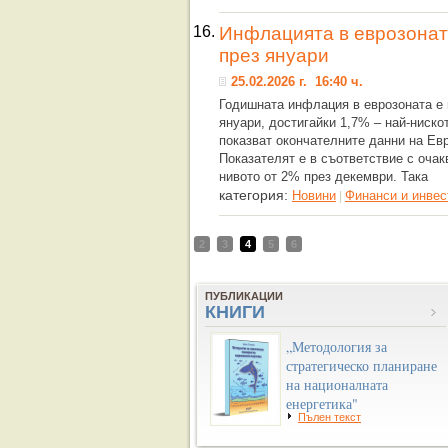
16.
Инфлацията в еврозонат
през януари
25.02.2026 г. 16:40 ч.
Годишната инфлация в еврозоната е 
януари, достигайки 1,7% – най-ниско
показват окончателните данни на Евр
Показателят е в съответствие с очак
нивото от 2% през декември. Така
категория:
Новини
Финанси и инвес
|
2
3
4
5
6
ПУБЛИКАЦИИ
КНИГИ
„Методология за
стратегическо планиране
на националната
енергетика"
Пълен текст