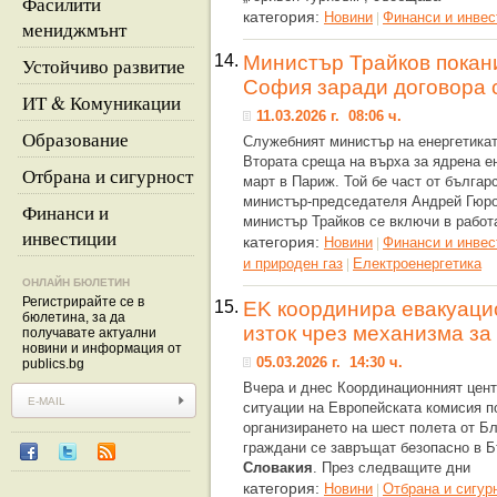
Фасилити
категория:
Новини
Финанси и инвес
|
мениджмънт
14.
Министър Трайков покани
Устойчиво развитие
София заради договора 
ИТ & Комуникации
11.03.2026 г. 08:06 ч.
Образование
Служебният министър на енергетикат
Втората среща на върха за ядрена ен
Отбрана и сигурност
март в Париж. Той бе част от българ
министър-председателя Андрей Гюр
Финанси и
министър Трайков се включи в работ
инвестиции
категория:
Новини
Финанси и инвес
|
и природен газ
Eлектроенергетика
|
ОНЛАЙН БЮЛЕТИН
Регистрирайте се в
15.
EK координира евакуаци
бюлетина, за да
изток чрез механизма за
получавате актуални
новини и информация от
05.03.2026 г. 14:30 ч.
publics.bg
Вчера и днес Координационният цент
ситуации на Европейската комисия п
организирането на шест полета от Бл
граждани се завръщат безопасно в Б
Словакия
. През следващите дни
категория:
Новини
Отбрана и сигур
|