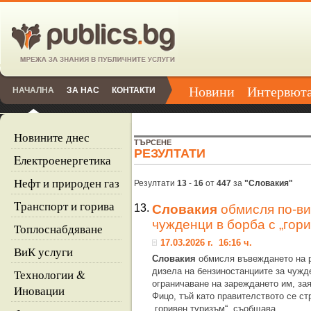
Новини
Интервют
НАЧАЛНА
ЗА НАС
КОНТАКТИ
Новините днес
ТЪРСЕНЕ
РЕЗУЛТАТИ
Eлектроенергетика
Нефт и природен газ
Резултати
13
-
16
от
447
за
"Словакия"
Tранспорт и горива
13.
Словакия
обмисля по-ви
чужденци в борба с „гор
Топлоснабдяване
17.03.2026 г. 16:16 ч.
ВиК услуги
Словакия
обмисля въвеждането на р
дизела на бензиностанциите за чуж
Технологии &
ограничаване на зареждането им, за
Иновации
Фицо, тъй като правителството се стр
„горивен туризъм“, съобщава