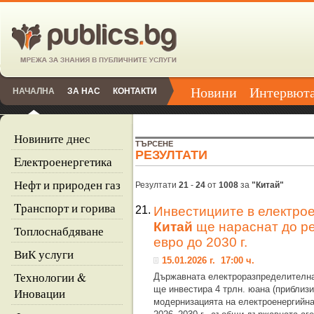
Новини
Интервют
НАЧАЛНА
ЗА НАС
КОНТАКТИ
Новините днес
ТЪРСЕНЕ
РЕЗУЛТАТИ
Eлектроенергетика
Нефт и природен газ
Резултати
21
-
24
от
1008
за
"Китай"
Tранспорт и горива
21.
Инвестициите в електро
Китай
ще нараснат до ре
Топлоснабдяване
евро до 2030 г.
ВиК услуги
15.01.2026 г. 17:00 ч.
Технологии &
Държавната електроразпределителн
ще инвестира 4 трлн. юана (приблиз
Иновации
модернизацията на електроенергийна