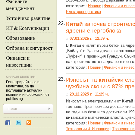
Фасилити
2026–2030 г., съобщи държавната аге
категория:
Новини
Финанси и инвес
|
мениджмънт
Eлектроенергетика
Устойчиво развитие
22.
Китай
започва строителс
ИТ & Комуникации
ядрени енергоблока
Образование
07.01.2026 г. 12:39 ч.
В
Китай
е излят първи бетон за ядре
Отбрана и сигурност
„Байлун“ в Гуанси-джуански автономе
„Луфенг“ в провинция Гуандун. Съб
Финанси и
на строителството на два реактора 
инвестиции
категория:
Новини
Финанси и инвес
|
ОНЛАЙН БЮЛЕТИН
23.
Износът на
китай
ски ел
Регистрирайте се в
чужбина скочи с 87% пр
бюлетина, за да
получавате актуални
29.12.2025 г. 11:29 ч.
новини и информация от
publics.bg
Износът на електромобили от
Китай
темпове. През ноември доставките з
на годишна база и са достигнали 199
китай
ските митнически власти, цитир
категория:
Новини
Финанси и инвес
|
Технологии & Иновации
Tранспорт и
|