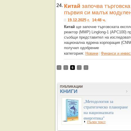
24.
Китай
започва търговска
първия си малък модулен
19.12.2025 г. 14:48 ч.
Китай
ще започне търговската експл
реактор (ММР) Linglong-1 (APC100) пр
съобщи представител на изследоват
национална ядрена корпорация (CNNC
получил одобрение
категория:
Новини
Финанси и инвес
|
4
5
6
7
8
ПУБЛИКАЦИИ
КНИГИ
„Методология за
стратегическо планиране
на националната
енергетика"
Пълен текст