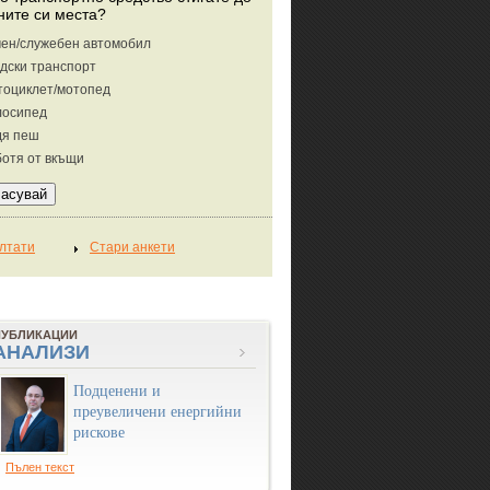
ните си места?
ен/служебен автомобил
дски транспорт
тоциклет/мотопед
лосипед
дя пеш
отя от вкъщи
ПУБЛИКАЦИИ
АНАЛИЗИ
Подценени и
преувеличени енергийни
рискове
Пълен текст