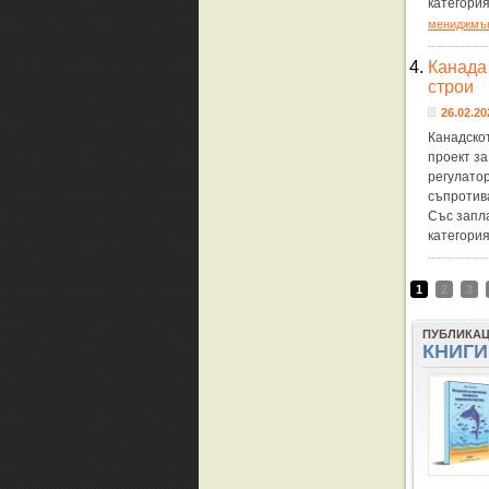
категори
мениджмъ
4.
Канада 
строи
26.02.20
Канадско
проект за
регулатор
съпротива
Със запл
категори
1
2
3
ПУБЛИКА
КНИГИ