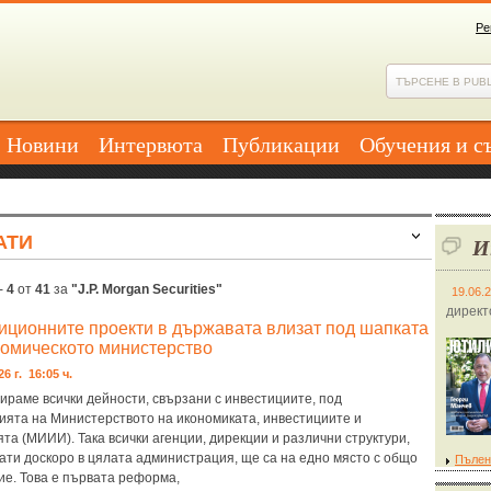
Ре
Новини
Интервюта
Публикации
Обучения и с
АТИ
И
-
4
от
41
за
"J.P. Morgan Securities"
19.06.
директ
иционните проекти в държавата влизат под шапката
номическото министерство
26 г. 16:05 ч.
ираме всички дейности, свързани с инвестициите, под
ията на Министерството на икономиката, инвестициите и
та (МИИИ). Така всички агенции, дирекции и различни структури,
ати доскоро в цялата администрация, ще са на едно място с общо
Пълен
ие. Това е първата реформа,