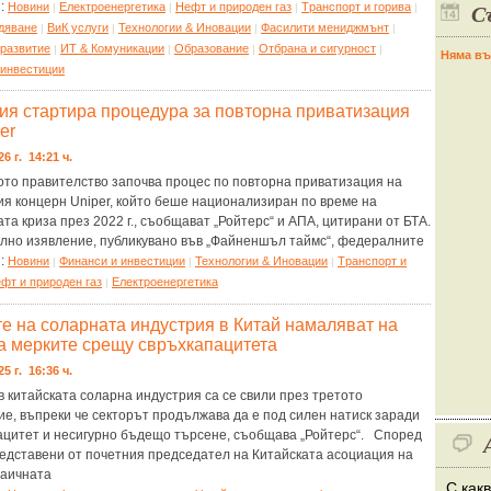
С
я:
Новини
Eлектроенергетика
Нефт и природен газ
Tранспорт и горива
|
|
|
|
дяване
ВиК услуги
Технологии & Иновации
Фасилити мениджмънт
|
|
|
|
 развитие
ИТ & Комуникации
Образование
Отбрана и сигурност
|
|
|
|
Няма въ
 инвестиции
ия стартира процедура за повторна приватизация
er
26 г. 14:21 ч.
ото правителство започва процес по повторна приватизация на
ия концерн Uniper, който беше национализиран по време на
та криза през 2022 г., съобщават „Ройтерс“ и АПА, цитирани от БТА.
лно изявление, публикувано във „Файненшъл таймс“, федералните
я:
Новини
Финанси и инвестиции
Технологии & Иновации
Tранспорт и
|
|
|
фт и природен газ
Eлектроенергетика
|
те на соларната индустрия в Китай намаляват на
а мерките срещу свръхкапацитета
25 г. 16:36 ч.
в китайската соларна индустрия са се свили през третото
е, въпреки че секторът продължава да е под силен натиск заради
ацитет и несигурно бъдещо търсене, съобщава „Ройтерс“. Според
редставени от почетния председател на Китайската асоциация на
аичната
С как