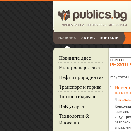
НАЧАЛНА
ЗА НАС
КОНТАКТИ
Новините днес
ТЪРСЕНЕ
РЕЗУЛТ
Eлектроенергетика
Нефт и природен газ
Резултати
1
Tранспорт и горива
1.
Инвест
на ико
Топлоснабдяване
17.06.20
ВиК услуги
Kонсолид
юрисдикц
Технологии &
индустрия
Иновации
разпръсн
управлен