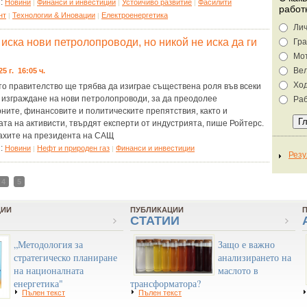
я:
Новини
Финанси и инвестиции
Устойчиво развитие
Фасилити
|
|
|
работ
нт
Технологии & Иновации
Eлектроенергетика
|
|
Лич
иска нови петролопроводи, но никой не иска да ги
Гра
Мо
Ве
25 г. 16:05 ч.
Хо
то правителство ще трябва да изиграе съществена роля във всеки
 изграждане на нови петролопроводи, за да преодолее
Раб
ните, финансовите и политическите препятствия, както и
та на активисти, твърдят експерти от индустрията, пише Ройтерс.
ахите на президента на САЩ
я:
Новини
Нефт и природен газ
Финанси и инвестиции
|
|
4
5
ЦИИ
ПУБЛИКАЦИИ
СТАТИИ
„Методология за
Защо е важно
стратегическо планиране
анализирането на
на националната
маслото в
енергетика"
трансформатора?
Пълен текст
Пълен текст