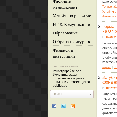
Фасилити
категори
мениджмънт
Топлоснаб
Устойчиво
Устойчиво развитие
Финанси и
ИТ & Комуникации
2.
Герман
на Unip
Образование
19.05.20
Отбрана и сигурност
Германск
енергийн
Финанси и
енергийна
инвестиции
В официа
категори
ОНЛАЙН БЮЛЕТИН
горива
Не
|
Регистрирайте се в
бюлетина, за да
3.
Загуби
получавате актуални
фона н
новини и информация от
publics.bg
18.12.20
Загубите 
тримесечи
свръхкап
данни, п
фотоволт