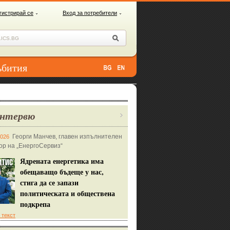
гистрирай се
Вход за потребители
ъбития
нтервю
Георги Манчев, главен изпълнителен
2026
ор на „ЕнергоСервиз“
Ядрената енергетика има
обещаващо бъдеще у нас,
стига да се запази
политическата и обществена
подкрепа
 текст