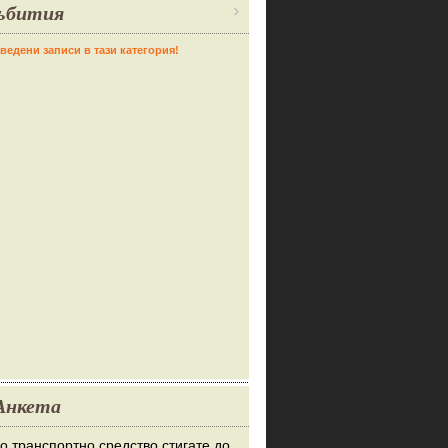
ъбития
ведени записи в тази категория!
Анкета
во транспортно средство стигате до