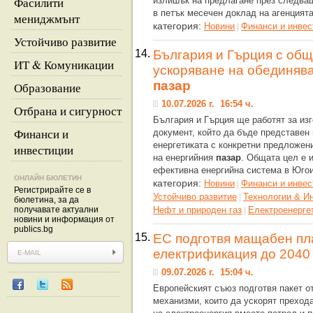
Фасилити
излишък на предлагане през следва
в петък месечен доклад на агенцият
мениджмънт
категория:
Новини
Финанси и инвес
|
Устойчиво развитие
14.
България и Гърция с общ
ИТ & Комуникации
ускоряване на обединяв
пазар
Образование
10.07.2026 г. 16:54 ч.
Отбрана и сигурност
България и Гърция ще работят за из
Финанси и
документ, който да бъде представен
енергетиката с конкретни предложен
инвестиции
на енергийния
пазар
. Общата цел е 
ефективна енергийна система в Юго
ОНЛАЙН БЮЛЕТИН
категория:
Новини
Финанси и инвес
|
Регистрирайте се в
Устойчиво развитие
Технологии & И
|
бюлетина, за да
получавате актуални
Нефт и природен газ
Eлектроенерге
|
новини и информация от
publics.bg
15.
ЕС подготвя мащабен пл
електрификация до 2040 
09.07.2026 г. 15:04 ч.
Европейският съюз подготвя пакет о
механизми, които да ускорят преход