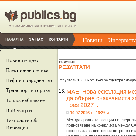
Новини
Интервют
НАЧАЛНА
ЗА НАС
КОНТАКТИ
Новините днес
ТЪРСЕНЕ
РЕЗУЛТАТИ
Eлектроенергетика
Нефт и природен газ
Резултати
13
-
16
от
3549
за
"централизира
Tранспорт и горива
13.
МАЕ: Нова ескалация м
да обърне очакванията з
Топлоснабдяване
през 2027 г.
ВиК услуги
10.07.2026 г. 16:25 ч.
Технологии &
Международната агенция по енергети
подновяване на конфликта между С
Иновации
прогнозата за световния петролен
па