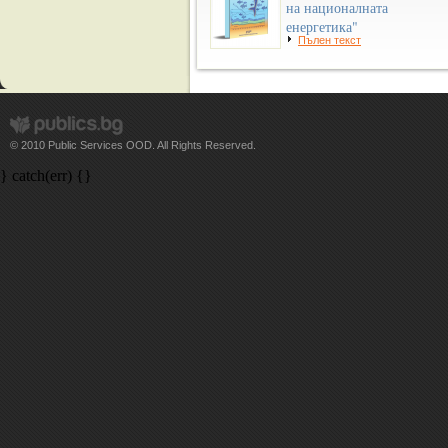
на националната
енергетика"
Пълен текст
© 2010 Public Services OOD. All Rights Reserved.
} catch(err) {}