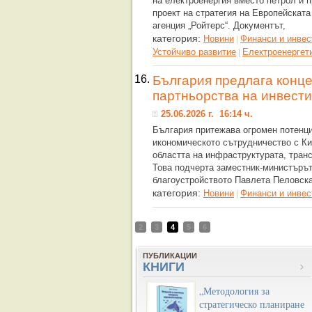
на електроенергия вместо петрол и 
проект на стратегия на Европейската
агенция „Ройтерс“. Документът,
категория:
Новини
Финанси и инвес
|
Устойчиво развитие
Eлектроенергет
|
16.
България предлага конце
партньорства на инвести
25.06.2026 г. 16:14 ч.
България притежава огромен потенц
икономическото сътрудничество с Ки
областта на инфраструктурата, транс
Това подчерта заместник-министърът
благоустройството Павлета Пеловска
категория:
Новини
Финанси и инвес
|
2
3
4
5
6
ПУБЛИКАЦИИ
КНИГИ
„Методология за
стратегическо планиране