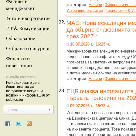
Фасилити
категория:
Новини
Финанси и инвес
|
мениджмънт
Устойчиво развитие
Технологии & И
|
Устойчиво развитие
22.
МАЕ: Нова ескалация м
ИТ & Комуникации
да обърне очакванията з
през 2027 г.
Образование
10.07.2026 г. 16:25 ч.
Отбрана и сигурност
Международната агенция по енергети
подновяване на конфликта между С
Финанси и
прогнозата за световния петролен па
инвестиции
излишък на предлагане през следва
в петък месечен доклад на агенцият
ОНЛАЙН БЮЛЕТИН
категория:
Новини
Финанси и инвес
|
Регистрирайте се в
бюлетина, за да
23.
ЕЦБ очаква инфлацията 
получавате актуални
новини и информация от
първата половина на 2027
publics.bg
09.07.2026 г. 15:32 ч.
Инфлацията в еврозоната вероятно 
на Европейската централна банка (Е
г., въпреки очаквано затягане на па
на лихвените проценти. Това показва
членовете на Управителния съвет н