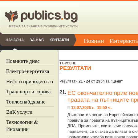
Новини
Интервют
НАЧАЛНА
ЗА НАС
КОНТАКТИ
Новините днес
ТЪРСЕНЕ
РЕЗУЛТАТИ
Eлектроенергетика
Нефт и природен газ
Резултати
21
-
24
от
2954
за
"цени"
Tранспорт и горива
21.
ЕС окончателно прие нов
правата на пътниците пр
Топлоснабдяване
13.07.2026 г. 15:50 ч.
ВиК услуги
Държавите членки на Европейския с
правила за правата на пътниците въ
Технологии &
ДПА. Промените, които вече получих
Иновации
парламент, се очаква да влязат в сил
нормативна уредба разширява права