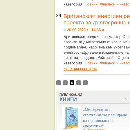
категория:
Новини
Финанси и инвес
|
24.
Британският енергиен р
проекта за дългосрочно 
26.06.2026 г. 14:38 ч.
Британският енергиен регулатор Ofg
проекта за дългосрочно съхранение н
подпомагане, насочена към укрепван
електроснабдяване и намаляване на 
система, предаде „Ройтерс“. Ofgem
категория:
Новини
Финанси и инвес
|
Eлектроенергетика
4
5
6
7
8
ПУБЛИКАЦИИ
КНИГИ
„Методология за
стратегическо планиране
на националната
енергетика"
Пълен текст