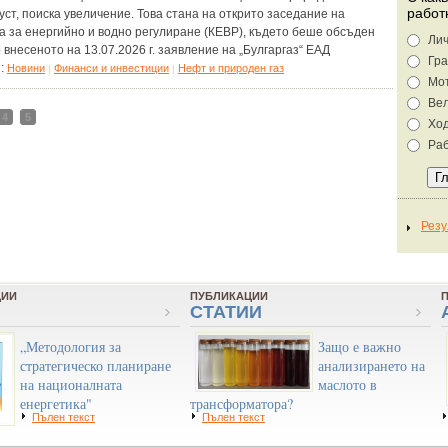
работ
уст, поиска увеличение. Това стана на открито заседание на
а за енергийно и водно регулиране (КЕВР), където беше обсъден
Лич
 внесеното на 13.07.2026 г. заявление на „Булгаргаз“ ЕАД
Гра
я:
Новини
Финанси и инвестиции
Нефт и природен газ
|
|
Мо
Ве
4
5
Хо
Раб
ЦИИ
ПУБЛИКАЦИИ
СТАТИИ
„Методология за
Защо е важно
стратегическо планиране
анализирането на
на националната
маслото в
енергетика"
трансформатора?
Пълен текст
Пълен текст