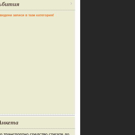
ъбития
ведени записи в тази категория!
Анкета
во транспортно средство стигате до