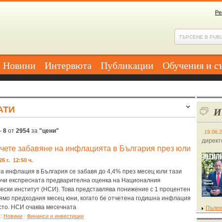
Ре
Новини
Интервюта
Публикации
Обучения и с
АТИ
И
-
8
от
2954
за
"цени"
19.06.
директ
чете забавяне на инфлацията в България през юли
26 г. 12:50 ч.
а инфлация в България се забавя до 4,4% през месец юли тази
сочи експресната предварителна оценка на Националния
ески институт (НСИ). Това представлява понижение с 1 процентен
рямо предходния месец юни, когато бе отчетена годишна инфлация
 сто. НСИ очаква месечната
Пълен
я:
Новини
Финанси и инвестиции
|