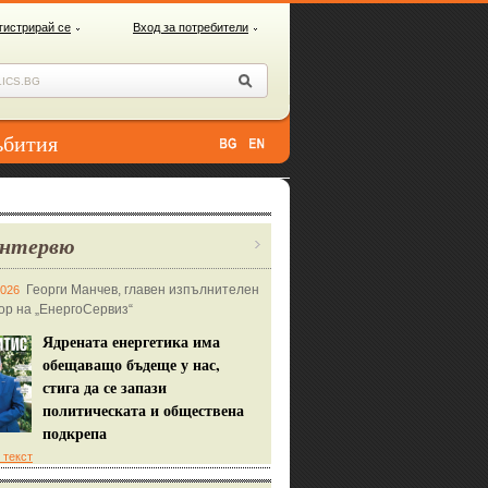
гистрирай се
Вход за потребители
ъбития
нтервю
Георги Манчев, главен изпълнителен
2026
ор на „ЕнергоСервиз“
Ядрената енергетика има
обещаващо бъдеще у нас,
стига да се запази
политическата и обществена
подкрепа
 текст