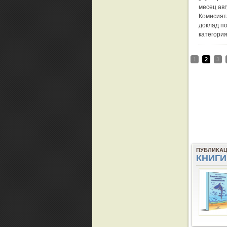
месец авг
Комисият
доклад по
категори
1
2
3
ПУБЛИКА
КНИГИ