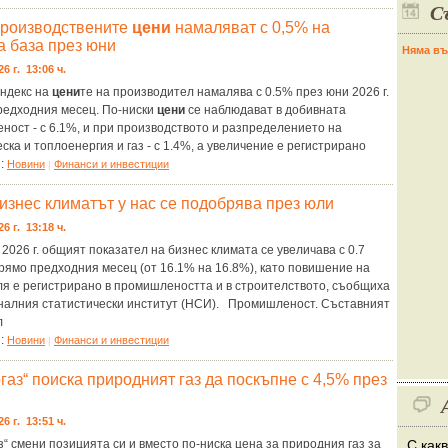
С
роизводствените
цени
намаляват с 0,5% на
а база през юни
Няма въ
26 г. 13:06 ч.
ндекс на
цени
те на производител намалява с 0.5% през юни 2026 г.
редходния месец. По-ниски
цени
се наблюдават в добивната
ост - с 6.1%, и при производството и разпределението на
ска и топлоенергия и газ - с 1.4%, а увеличение е регистрирано
я:
Новини
Финанси и инвестиции
|
изнес климатът у нас се подобрява през юли
26 г. 13:18 ч.
2026 г. общият показател на бизнес климата се увеличава с 0.7
рямо предходния месец (от 16.1% на 16.8%), като повишение на
ля е регистрирано в промишлеността и в строителството, съобщиха
налния статистически институт (НСИ). Промишленост. Съставният
л
я:
Новини
Финанси и инвестиции
|
газ“ поиска природният газ да поскъпне с 4,5% през
26 г. 13:51 ч.
з“ смени позицията си и вместо по-ниска цена за природния газ за
С как