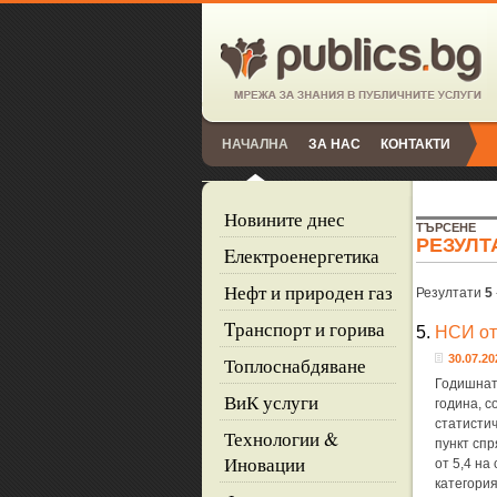
НАЧАЛНА
ЗА НАС
КОНТАКТИ
Новините днес
ТЪРСЕНЕ
РЕЗУЛТ
Eлектроенергетика
Нефт и природен газ
Резултати
5
Tранспорт и горива
5.
НСИ от
30.07.20
Топлоснабдяване
Годишнат
ВиК услуги
година, 
статистич
Технологии &
пункт сп
Иновации
от 5,4 на
категори