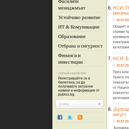
Фасилити
мениджмънт
6.
НСИ: П
месечн
Устойчиво развитие
30.07.20
ИТ & Комуникации
Общият и
спрямо п
Образование
промишлен
електриче
Отбрана и сигурност
категори
Финанси и
7.
НСИ: Б
инвестиции
30.07.20
През юли 
ОНЛАЙН БЮЛЕТИН
пункта сп
Регистрирайте се в
бюлетина, за да
показате
получавате актуални
от Нацио
новини и информация от
показате
publics.bg
категори
8.
„Булгар
август
30.07.20
„Булгарга