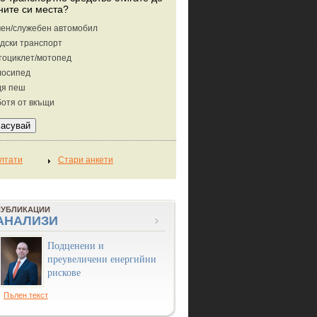
ните си места?
ен/служебен автомобил
дски транспорт
тоциклет/мотопед
лосипед
дя пеш
отя от вкъщи
ПУБЛИКАЦИИ
АНАЛИЗИ
Подценени и
преувеличени енергийни
рискове
Пълен текст