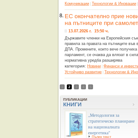
Комуникации
Технологии & Иновации
|
8.
ЕС окончателно прие нови
на пътниците при самоле
13.07.2026 г. 15:50 ч.
Държавите членки на Европейския съю
правила за правата на пътниците във
ДПА. Промените, които вече получиха
парламент, се очаква да влязат в сила
нормативна уредба разширява
категория:
Новини
Финанси и инвест
|
Устойчиво развитие
Технологии & Ин
|
1
2
3
4
5
ПУБЛИКАЦИИ
КНИГИ
„Методология за
стратегическо планиране
на националната
енергетика"
Пълен текст