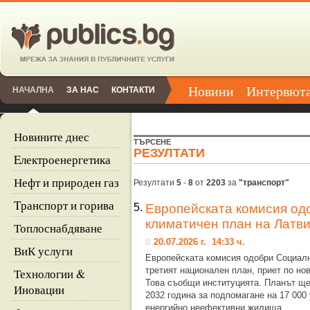
Новини
Интервют
НАЧАЛНА
ЗА НАС
КОНТАКТИ
Новините днес
ТЪРСЕНЕ
РЕЗУЛТАТИ
Eлектроенергетика
Нефт и природен газ
Резултати
5
-
8
от
2203
за
"транспорт"
Tранспорт и горива
5.
Европейската комисия од
климатичен план на Латв
Топлоснабдяване
20.07.2026 г. 14:33 ч.
ВиК услуги
Европейската комисия одобри Социалн
третият национален план, приет по н
Технологии &
Това съобщи институцията. Планът ще
Иновации
2032 година за подпомагане на 17 00
енергийно неефективни жилища,