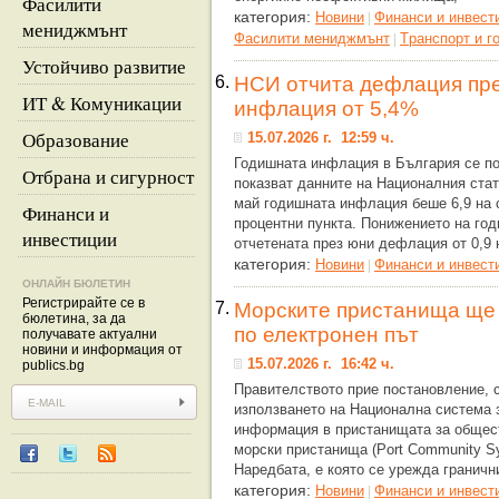
Фасилити
категория:
Новини
Финанси и инвест
|
мениджмънт
Фасилити мениджмънт
Tранспорт и г
|
Устойчиво развитие
6.
НСИ отчита дефлация пре
ИТ & Комуникации
инфлация от 5,4%
Образование
15.07.2026 г. 12:59 ч.
Годишната инфлация в България се пон
Отбрана и сигурност
показват данните на Националния стат
май годишната инфлация беше 6,9 на с
Финанси и
процентни пункта. Понижението на го
инвестиции
отчетената през юни дефлация от 0,9 
категория:
Новини
Финанси и инвест
|
ОНЛАЙН БЮЛЕТИН
Регистрирайте се в
7.
Морските пристанища ще
бюлетина, за да
по електронен път
получавате актуални
новини и информация от
15.07.2026 г. 16:42 ч.
publics.bg
Правителството прие постановление, с
използването на Национална система 
информация в пристанищата за обще
морски пристанища (Port Community S
Наредбата, е която се урежда граничн
категория:
Новини
Финанси и инвест
|