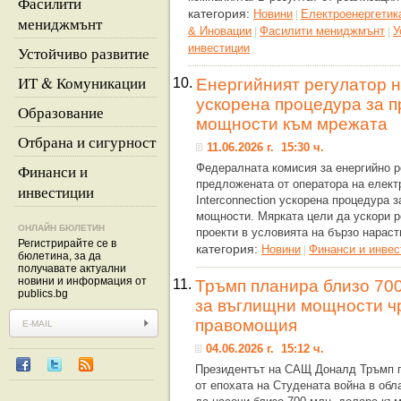
Фасилити
категория:
Новини
Eлектроенергетик
|
мениджмънт
& Иновации
Фасилити мениджмънт
У
|
|
инвестиции
Устойчиво развитие
ИТ & Комуникации
10.
Енергийният регулатор 
ускорена процедура за 
Образование
мощности към мрежата
Отбрана и сигурност
11.06.2026 г. 15:30 ч.
Финанси и
Федералната комисия за енергийно 
предложената от оператора на елек
инвестиции
Interconnection ускорена процедура 
мощности. Мярката цели да ускори р
ОНЛАЙН БЮЛЕТИН
проекти в условията на бързо нарас
Регистрирайте се в
категория:
Новини
Финанси и инвес
|
бюлетина, за да
получавате актуални
новини и информация от
11.
Тръмп планира близо 700
publics.bg
за въглищни мощности ч
правомощия
04.06.2026 г. 15:12 ч.
Президентът на САЩ Доналд Тръмп 
от епохата на Студената война в обл