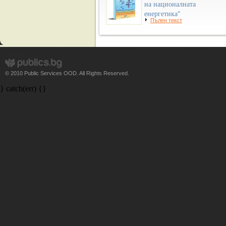
на националната
енергетика"
Пълен текст
© 2010 Public Services OOD. All Rights Reserved.
} catch(err) {}