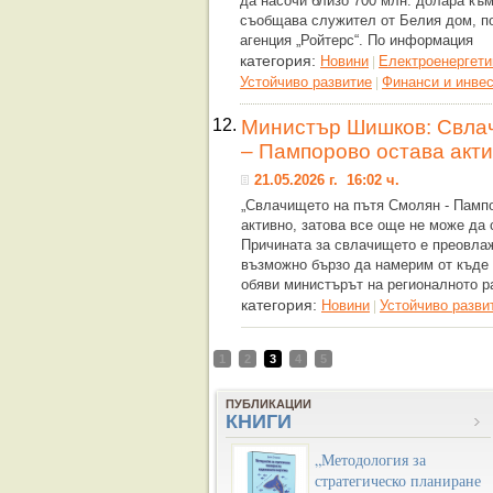
да насочи близо 700 млн. долара къ
съобщава служител от Белия дом, п
агенция „Ройтерс“. По информация
категория:
Новини
Eлектроенергети
|
Устойчиво развитие
Финанси и инве
|
12.
Министър Шишков: Свла
– Пампорово остава акт
21.05.2026 г. 16:02 ч.
„Свлачището на пътя Смолян - Памп
активно, затова все още не може да 
Причината за свлачището е преовла
възможно бързо да намерим от къде 
обяви министърът на регионалното р
категория:
Новини
Устойчиво разви
|
1
2
3
4
5
ПУБЛИКАЦИИ
КНИГИ
„Методология за
стратегическо планиране