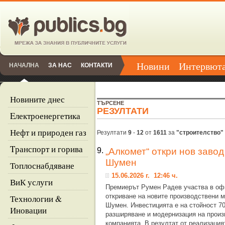
Новини
Интервют
НАЧАЛНА
ЗА НАС
КОНТАКТИ
Новините днес
ТЪРСЕНЕ
РЕЗУЛТАТИ
Eлектроенергетика
Нефт и природен газ
Резултати
9
-
12
от
1611
за
"строителство"
Tранспорт и горива
9.
„Алкомет“ откри нов завод
Шумен
Топлоснабдяване
15.06.2026 г. 12:46 ч.
ВиК услуги
Премиерът Румен Радев участва в оф
откриване на новите производствени 
Технологии &
Шумен. Инвестицията е на стойност 70
Иновации
разширяване и модернизация на прои
компанията. В резултат от реализация