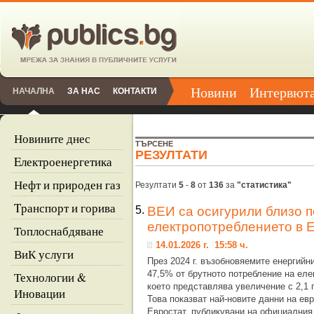
Новини
Интервют
НАЧАЛНА
ЗА НАС
КОНТАКТИ
Новините днес
ТЪРСЕНЕ
РЕЗУЛТАТИ
Eлектроенергетика
Нефт и природен газ
Резултати
5
-
8
от
136
за
"статистика"
Tранспорт и горива
5.
ВЕИ са осигурили близо п
електропотреблението в Е
Топлоснабдяване
14.01.2026 г. 15:58 ч.
ВиК услуги
През 2024 г. възобновяемите енергийн
47,5% от брутното потребление на еле
Технологии &
което представлява увеличение с 2,1 
Иновации
Това показват най-новите данни на ев
Евростат, публикувани на официалния