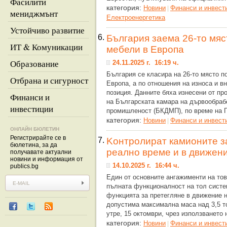
Фасилити
категория:
Новини
Финанси и инвест
|
мениджмънт
Eлектроенергетика
Устойчиво развитие
6.
България заема 26-то мяс
ИТ & Комуникации
мебели в Европа
Образование
24.11.2025 г. 16:19 ч.
България се класира на 26-то място п
Отбрана и сигурност
Европа, а по отношения на износа и вн
позиция. Данните бяха изнесени от п
Финанси и
на Българската камара на дървообра
инвестиции
промишленост (БКДМП), по време на 
категория:
Новини
Финанси и инвест
|
ОНЛАЙН БЮЛЕТИН
Регистрирайте се в
7.
Kонтролират камионите з
бюлетина, за да
реално време и в движен
получавате актуални
новини и информация от
14.10.2025 г. 16:44 ч.
publics.bg
Един от основните ангажименти на то
пълната функционалност на тол систем
функцията за претегляне в движение н
допустима максимална маса над 3,5 то
утре, 15 октомври, чрез използването
категория:
Новини
Финанси и инвест
|