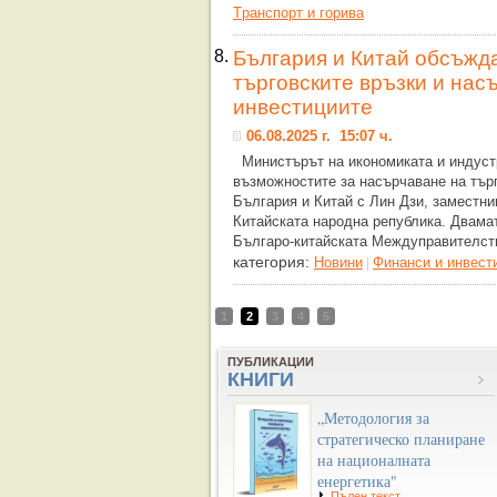
Tранспорт и горива
8.
България и Китай обсъжд
търговските връзки и нас
инвестициите
06.08.2025 г. 15:07 ч.
Министърът на икономиката и индуст
възможностите за насърчаване на тър
България и Китай с Лин Дзи, заместни
Китайската народна република. Двама
Българо-китайската Междуправителст
категория:
Новини
Финанси и инвест
|
1
2
3
4
5
ПУБЛИКАЦИИ
КНИГИ
„Методология за
стратегическо планиране
на националната
енергетика"
Пълен текст