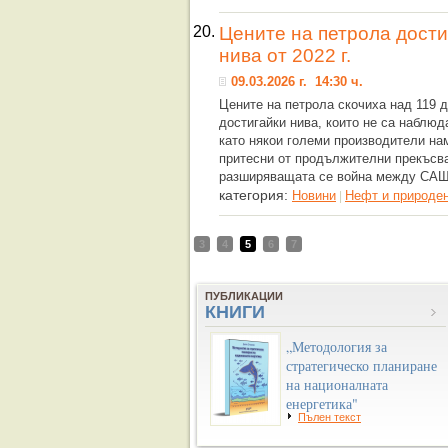
20.
Цените на петрола дости
нива от 2022 г.
09.03.2026 г. 14:30 ч.
Цените на петрола скочиха над 119 д
достигайки нива, които не са наблюда
като някои големи производители на
притесни от продължителни прекъсв
разширяващата се война между САЩ
категория:
Новини
Нефт и природен
|
3
4
5
6
7
ПУБЛИКАЦИИ
КНИГИ
„Методология за
стратегическо планиране
на националната
енергетика"
Пълен текст