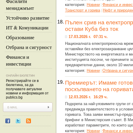
Фасилити
категория:
Новини
Финанси и инвес
|
мениджмънт
Tранспорт и горива
Нефт и природен
|
Устойчиво развитие
18.
Пълен срив на електроп
ИТ & Комуникации
остави Куба без ток
Образование
17.03.2026 г. 07:31 ч.
Националната електропреносна мреж
Отбрана и сигурност
оставяйки без електрозахранване ця
Министерството на енергетиката и м
Финанси и
институцията посочи, че причините з
инвестиции
предварителни данни, около 10 мили
категория:
Новини
Отбрана и сигур
|
ОНЛАЙН БЮЛЕТИН
Регистрирайте се в
19.
Премиерът: Имаме готови
бюлетина, за да
поскъпването на гориват
получавате актуални
новини и информация от
12.03.2026 г. 16:29 ч.
publics.bg
Подкрепа за най-уязвимите групи от 
предвижда правителството в условия
горивата. Това заяви министър-пред
брифинг в Министерския съвет. В Ми
изработват параметрите, по които щ
категория:
Новини
Финанси и инвес
|