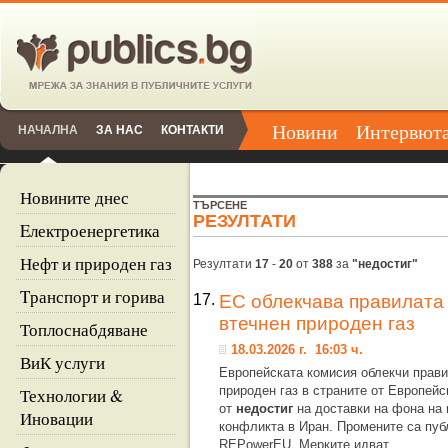
Новини
Интервют
НАЧАЛНА
ЗА НАС
КОНТАКТИ
Новините днес
ТЪРСЕНЕ
РЕЗУЛТАТИ
Eлектроенергетика
Нефт и природен газ
Резултати
17
-
20
от
388
за
"недостиг"
Tранспорт и горива
17.
ЕС облекчава правилата 
втечнен природен газ
Топлоснабдяване
18.03.2026 г. 16:03 ч.
ВиК услуги
Европейската комисия облекчи прави
природен газ в страните от Европейс
Технологии &
от
недостиг
на доставки на фона на 
Иновации
конфликта в Иран. Промените са пуб
REPowerEU. Мерките идват