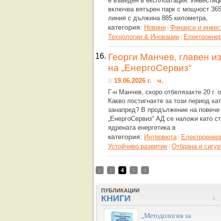
е въведен в експлоатация. Инвестиц
включва вятърен парк с мощност 365
линия с дължина 885 километра,
категория:
Новини
Финанси и инвес
|
Технологии & Иновации
Eлектроенер
|
16.
Георги Манчев, главен и
на „ЕнергоСервиз“
19.06.2026 г. ч.
Г-н Манчев, скоро отбелязахте 20 г. 
Какво постигнахте за този период ка
занапред? В продължение на повече 
„ЕнергоСервиз“ АД се наложи като с
ядрената енергетика в
категория:
Интервюта
Eлектроенер
|
Устойчиво развитие
Отбрана и сигур
|
2
3
4
5
6
ПУБЛИКАЦИИ
КНИГИ
„Методология за