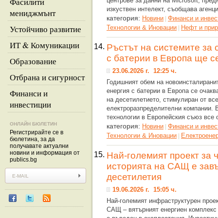
Фасилити
центрове за данни на Microsoft, пред
изкуствен интелект, съобщава агенц
мениджмънт
категория:
Новини
Финанси и инвес
|
Устойчиво развитие
Технологии & Иновации
Нефт и прир
|
ИТ & Комуникации
14.
Ръстът на системите за 
с батерии в Европа ще се
Образование
23.06.2026 г. 12:25 ч.
Отбрана и сигурност
Годишният обем на новоинсталиранит
енергия с батерии в Европа се очакв
Финанси и
на десетилетието, стимулиран от все
инвестиции
електроразпределителни компании. 
технологии в Европейския съюз все 
ОНЛАЙН БЮЛЕТИН
категория:
Новини
Финанси и инвес
|
Регистрирайте се в
Технологии & Иновации
Eлектроенер
|
бюлетина, за да
получавате актуални
новини и информация от
15.
Най-големият проект за 
publics.bg
историята на САЩ е зав
десетилетия
19.06.2026 г. 15:05 ч.
Най-големият инфраструктурен проект
САЩ – вятърният енергиен комплекс