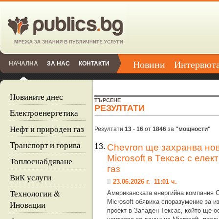
Новини
Интервют
НАЧАЛНА
ЗА НАС
КОНТАКТИ
Новините днес
ТЪРСЕНЕ
РЕЗУЛТАТИ
Eлектроенергетика
Нефт и природен газ
Резултати
13
-
16
от
1846
за
"мощности"
Tранспорт и горива
13.
Chevron ще захранва нов
Microsoft в Тексас с еле
Топлоснабдяване
газ
ВиК услуги
23.06.2026 г. 11:01 ч.
Технологии &
Американската енергийна компания C
Microsoft обявиха споразумение за 
Иновации
проект в Западен Тексас, който ще о