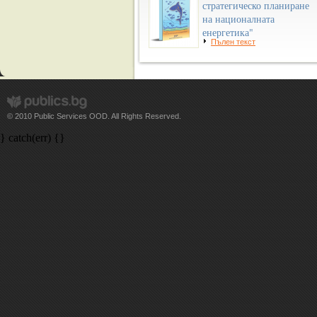
стратегическо планиране
на националната
енергетика"
Пълен текст
© 2010 Public Services OOD. All Rights Reserved.
} catch(err) {}