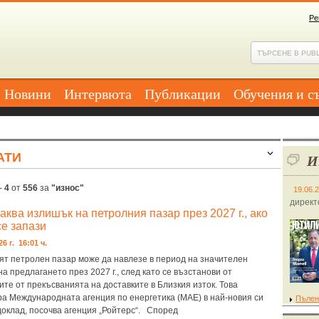
Ре
Новини
Интервюта
Публикации
Обучения и с
АТИ
И
-
4
от
556
за
"износ"
19.06.
директ
ква излишък на петролния пазар през 2027 г., ако
се запази
26 г. 16:01 ч.
ят петролен пазар може да навлезе в период на значителен
а предлагането през 2027 г., след като се възстанови от
те от прекъсванията на доставките в Близкия изток. Това
ра Международната агенция по енергетика (МАЕ) в най-новия си
Пълен
доклад, посочва агенция „Ройтерс“. Според