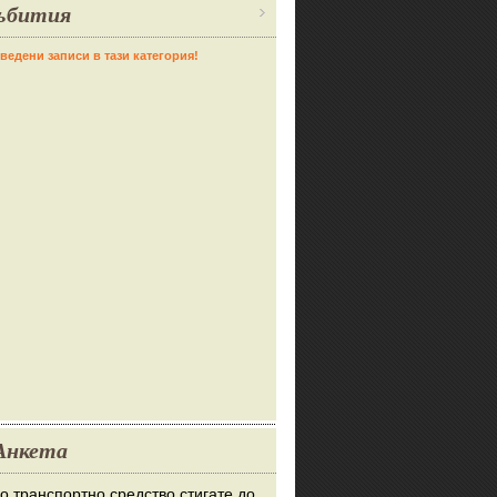
ъбития
ведени записи в тази категория!
Анкета
во транспортно средство стигате до