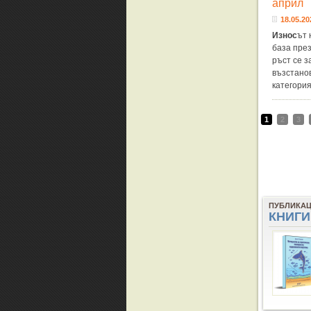
април
18.05.20
Износ
ът 
база през
ръст се 
възстано
категори
1
2
3
ПУБЛИКА
КНИГИ