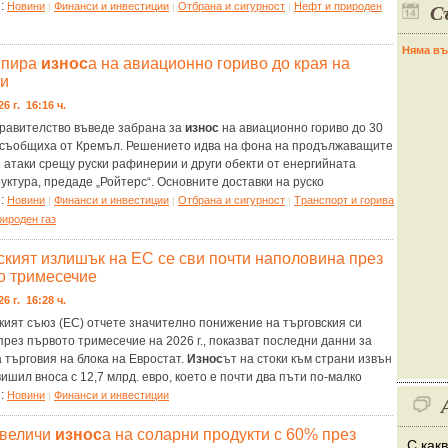
С
я:
Новини
Финанси и инвестиции
Отбрана и сигурност
Нефт и природен
|
|
|
Няма въ
спира
износ
а на авиационно гориво до края на
и
26 г. 16:16 ч.
правителство въведе забрана за
износ
на авиационно гориво до 30
 съобщиха от Кремъл. Решението идва на фона на продължаващите
 атаки срещу руски рафинерии и други обекти от енергийната
ктура, предаде „Ройтерс“. Основните доставки на руско
я:
Новини
Финанси и инвестиции
Отбрана и сигурност
Tранспорт и горива
|
|
|
рироден газ
ският излишък на ЕС се сви почти наполовина през
о тримесечие
26 г. 16:28 ч.
кият съюз (ЕС) отчете значително понижение на търговския си
рез първото тримесечие на 2026 г., показват последни данни за
 търговия на блока на Евростат.
Износ
ът на стоки към страни извън
ишил вноса с 12,7 млрд. евро, което е почти два пъти по-малко
я:
Новини
Финанси и инвестиции
|
увеличи
износ
а на соларни продукти с 60% през
С как