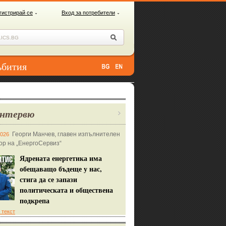
гистрирай се
Вход за потребители
ъбития
нтервю
Георги Манчев, главен изпълнителен
2026
ор на „ЕнергоСервиз“
Ядрената енергетика има
обещаващо бъдеще у нас,
стига да се запази
политическата и обществена
подкрепа
 текст