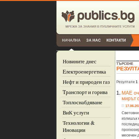
НАЧАЛНА
ЗА НАС
КОНТАКТИ
Новините днес
ТЪРСЕНЕ
РЕЗУЛТ
Eлектроенергетика
Нефт и природен газ
Резултати
1
Tранспорт и горива
1.
МАЕ оча
мирът 
Топлоснабдяване
17.06.20
ВиК услуги
Световни
излишък н
Технологии &
последици
Иновации
прогнози
месечен 