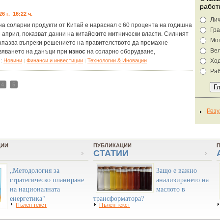
работ
26 г. 16:22 ч.
Лич
на соларни продукти от Китай е нараснал с 60 процента на годишна
Гра
 април, показват данни на китайските митнически власти. Силният
Мо
запазва въпреки решението на правителството да премахне
Ве
вяването на данъци при
износ
на соларно оборудване,
я:
Новини
Финанси и инвестиции
Технологии & Иновации
Хо
|
|
Раб
4
5
ЦИИ
ПУБЛИКАЦИИ
СТАТИИ
„Методология за
Защо е важно
стратегическо планиране
анализирането на
на националната
маслото в
енергетика"
трансформатора?
Пълен текст
Пълен текст