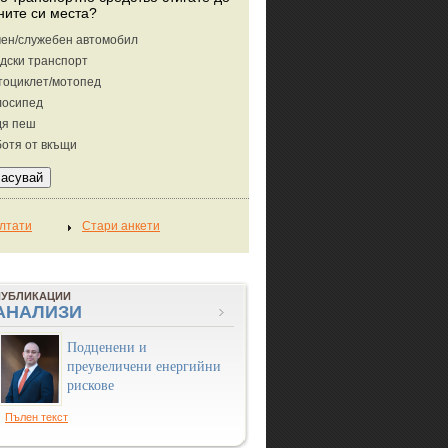
ните си места?
ен/служебен автомобил
дски транспорт
тоциклет/мотопед
лосипед
дя пеш
отя от вкъщи
ПУБЛИКАЦИИ
АНАЛИЗИ
Подценени и
преувеличени енергийни
рискове
Пълен текст