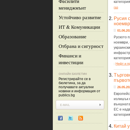
Фасилити
категори
мениджмънт
газ
Устойчиво развитие
2.
Русия 
ноемвр
ИТ & Комуникации
01.06.20
Образование
Руското 
ноември,
Отбрана и сигурност
украински
инфрастру
Финанси и
категори
инвестиции
Нефт и п
|
ОНЛАЙН БЮЛЕТИН
3.
Търгов
Регистрирайте се в
първот
бюлетина, за да
получавате актуални
26.05.20
новини и информация от
Европейс
publics.bg
излишък п
външната
ЕС е надв
категори
4.
Китай 