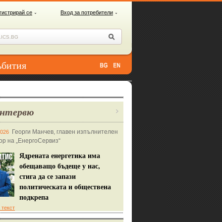
гистрирай се
Вход за потребители
ъбития
нтервю
Георги Манчев, главен изпълнителен
2026
ор на „ЕнергоСервиз“
Ядрената енергетика има
обещаващо бъдеще у нас,
стига да се запази
политическата и обществена
подкрепа
 текст