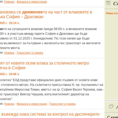
С
ия:
Новини
Финанси и инвестиции
|
ановява се
движение
то на част от влаковете в
Няма въ
ъка София – Драгоман
025 г. 16:14 ч.
ие
то на сутрешните влакове преди 08:00 ч. и вечерните влакове
:00 ч. в участъка между гарите София и Драгоман ще бъде
овено от 01.12.2025 г. /понеделник/. По този начин ще бъде
на възможност за пътуване с железопътен транспорт за жителите
лените места
ия:
Новини
Tранспорт и горива
|
ят от новите осем влака за столичното метро
игна в София
025 г. 16:06 ч.
олитен” ЕАД представи официално днес първия от осемте нови
а столичното метро. На събитието присъстваха Н. пр. посланикът на
епублика Мирослав Томан, кметът на гр. София Васил Терзиев, зам.-
по транспорт Виктор Чаушев, изпълнителният директор на
олитен”
ия:
Новини
Финанси и инвестиции
Tранспорт и горива
|
|
въвежда нова система за контрол на диспечерите
С как