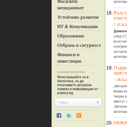
Фасилити
категор
мениджмънт
18.
Възст
Устойчиво развитие
участ
ИТ & Комуникации
27.11.2
Движен
Образование
след 17
възстан
Отбрана и сигурност
осигуре
на насе
Финанси и
категор
инвестиции
19.
Първи
ОНЛАЙН БЮЛЕТИН
прист
Регистрирайте се в
20.11.2
бюлетина, за да
получавате актуални
„Метроп
новини и информация от
влака з
publics.bg
Чешка р
кметът 
„Метроп
категор
20.
НКЖИ 