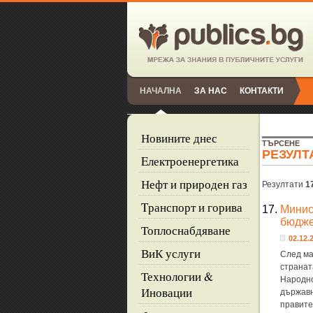
НАЧАЛНА
ЗА НАС
КОНТАКТИ
Новините днес
ТЪРСЕНЕ
РЕЗУЛТ
Eлектроенергетика
Нефт и природен газ
Резултати
1
Tранспорт и горива
17.
Минис
бюджет
Топлоснабдяване
02.12.2
ВиК услуги
След ма
странат
Технологии &
Народно
Иновации
държавн
правите