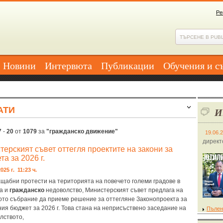
Ре
Новини
Интервюта
Публикации
Обучения и с
АТИ
И
7
-
20
от
1079
за
"гражданско движение"
19.06.
директ
терският съвет оттегля проектите на закони за
а за 2026 г.
025 г. 11:23 ч.
щабни протести на територията на повечето големи градове в
а и
гражданско
недоволство, Министерският съвет предлага на
то събрание да приеме решение за оттегляне Законопроекта за
ия бюджет за 2026 г. Това стана на неприсъствено заседание на
Пълен
лството,