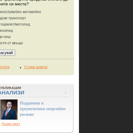
ните си места?
ен/служебен автомобил
дски транспорт
тоциклет/мотопед
лосипед
дя пеш
отя от вкъщи
ПУБЛИКАЦИИ
АНАЛИЗИ
Подценени и
преувеличени енергийни
рискове
Пълен текст