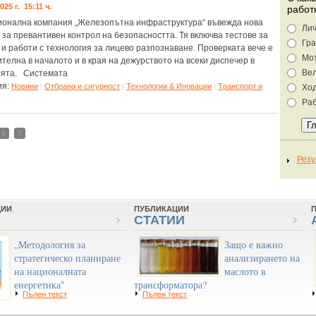
025 г. 15:11 ч.
работ
онална компания „Железопътна инфраструктура“ въвежда нова
Лич
 за превантивен контрол на безопасността. Тя включва тестове за
Гра
 и работи с технология за лицево разпознаване. Проверката вече е
Мо
телна в началото и в края на дежурството на всеки диспечер в
Ве
ията. Системата
ия:
Новини
Отбрана и сигурност
Технологии & Иновации
Tранспорт и
|
|
|
Хо
Раб
6
7
ЦИИ
ПУБЛИКАЦИИ
СТАТИИ
„Методология за
Защо е важно
стратегическо планиране
анализирането на
на националната
маслото в
енергетика"
трансформатора?
Пълен текст
Пълен текст