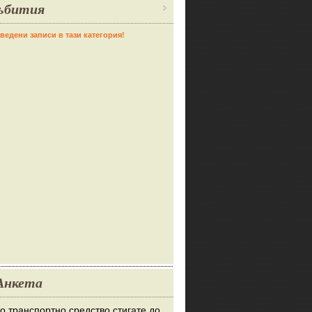
ъбития
ведени записи в тази категория!
Анкета
во транспортно средство стигате до