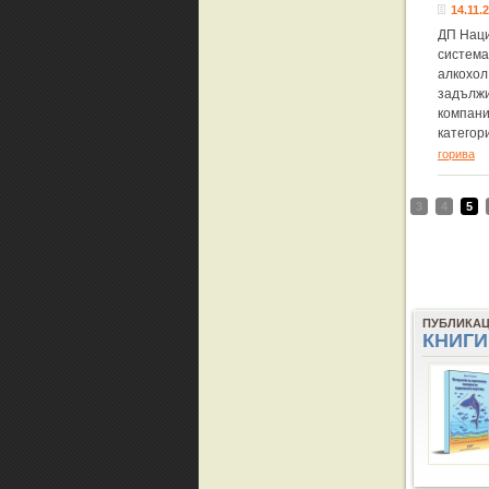
14.11.2
ДП Наци
система
алкохол
задължи
компан
категор
горива
3
4
5
ПУБЛИКА
КНИГИ