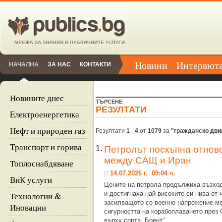
Новини
Интервют
НАЧАЛНА
ЗА НАС
КОНТАКТИ
Новините днес
ТЪРСЕНЕ
РЕЗУЛТАТИ
Eлектроенергетика
Нефт и природен газ
Резултати
1
-
4
от
1079
за
"гражданско дви
Tранспорт и горива
1.
Петролът поскъпна отнов
между САЩ и Иран
Топлоснабдяване
14.07.2026 г. 09:04 ч.
ВиК услуги
Цените на петрола продължиха възхо
и достигнаха най-високите си нива от
Технологии &
засилващото се военно напрежение м
Иновации
сигурността на корабоплаването през
върху сорта „Брент“