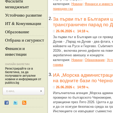
Фасилити
категория:
Новини
Финанси и инвест
|
мениджмънт
природен газ
Устойчиво развитие
2.
За първи път в България 
ИТ & Комуникации
трансграничен парад по 
Образование
26.06.2026 г. 14:18 ч.
За първи път в България ще се провед
Отбрана и сигурност
Дунав - „Парад на Дунав - два флага,
кейовете на Русе и Гюргево. Събитиет
Финанси и
2026г., включва речно дефиле на пове
инвестиции
акробатично авиошоу и концерти.
категория:
Новини
Образование
Уст
|
|
ОНЛАЙН БЮЛЕТИН
горива
Регистрирайте се в
бюлетина, за да
3.
ИА „Морска администраци
получавате актуални
новини и информация от
на водните бази по Черн
publics.bg
26.06.2026 г. 14:59 ч.
Изпълнителна агенция „Морска админи
проверки по българското Черноморие,
атракциони през Лято 2026. Целта е д
и да се осигури безопасна среда за гр
Инспекциите се извършват съвместно