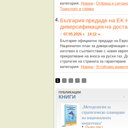
категория:
Новини
Отбрана и сигурн
|
Tранспорт и горива
4.
България предаде на ЕK 
диверсификация на доста
07.05.2026 г. 14:12 ч.
България официално предаде на Евро
Национален план за диверсификация н
изготвен в съответствие с новия евро
прекратяване на вноса на руски газ. 
стратегия на страната за гарантиране
категория:
Новини
Устойчиво развит
|
1
2
3
4
5
ПУБЛИКАЦИИ
КНИГИ
„Методология за
стратегическо планиране
на националната
енергетика"
Пълен текст