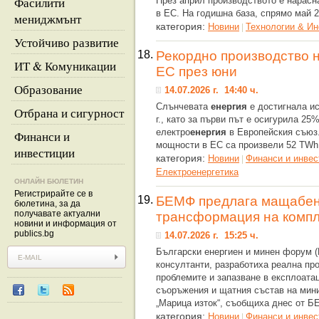
Фасилити
През април производството е нарасн
в ЕС. На годишна база, спрямо май 2
мениджмънт
категория:
Новини
Технологии & Ин
|
Устойчиво развитие
18.
Рекордно производство 
ИТ & Комуникации
ЕС през юни
Образование
14.07.2026 г. 14:40 ч.
Слънчевата
енергия
е достигнала ис
Отбрана и сигурност
г., като за първи път е осигурила 2
електро
енергия
в Европейския съюз.
Финанси и
мощности в ЕС са произвели 52 TWh
инвестиции
категория:
Новини
Финанси и инвес
|
Eлектроенергетика
ОНЛАЙН БЮЛЕТИН
Регистрирайте се в
19.
БЕМФ предлага мащабен 
бюлетина, за да
получавате актуални
трансформация на компл
новини и информация от
publics.bg
14.07.2026 г. 15:25 ч.
Български енергиен и минен форум 
консултанти, разработиха реална пр
проблемите и запазване в експлоата
съоръжения и щатния състав на мин
„Марица изток“, съобщиха днес от
категория:
Новини
Финанси и инвес
|