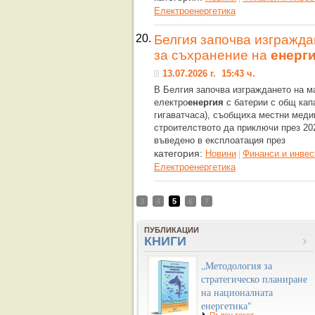
Eлектроенергетика
20.
Белгия започва изгражд
за съхранение на
енерг
13.07.2026 г. 15:43 ч.
В Белгия започва изграждането на м
електро
енергия
с батерии с общ капа
гигаватчаса), съобщиха местни меди
строителството да приключи през 202
въведено в експлоатация през
категория:
Новини
Финанси и инвес
|
Eлектроенергетика
3
4
5
6
7
ПУБЛИКАЦИИ
КНИГИ
„Методология за
стратегическо планиране
на националната
енергетика"