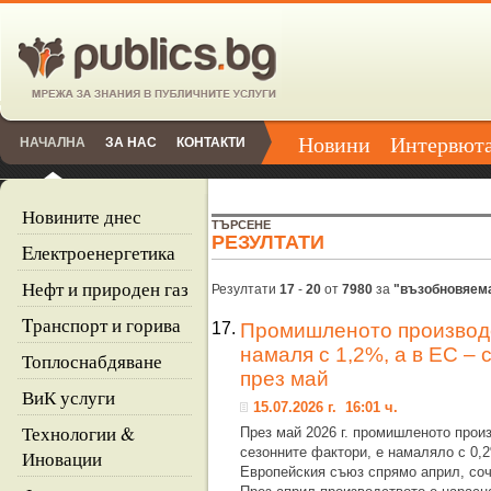
Новини
Интервют
НАЧАЛНА
ЗА НАС
КОНТАКТИ
Новините днес
ТЪРСЕНЕ
РЕЗУЛТАТИ
Eлектроенергетика
Нефт и природен газ
Резултати
17
-
20
от
7980
за
"възобновяема
Tранспорт и горива
17.
Промишленото производс
намаля с 1,2%, а в ЕС – 
Топлоснабдяване
през май
ВиК услуги
15.07.2026 г. 16:01 ч.
Технологии &
През май 2026 г. промишленото прои
сезонните фактори, е намаляло с 0,2
Иновации
Европейския съюз спрямо април, соч