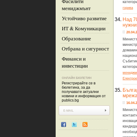
Фасилити
категор
мениджмънт
горива
Устойчиво развитие
34.
Над 7
нужни
ИТ & Комуникации
20.04.2
Образование
Министъ
министр
Отбрана и сигурност
домакин
национа
Финанси и
Събитие
инвестиции
категор
мениджм
ОНЛАЙН БЮЛЕТИН
Eлектрое
Регистрирайте се в
бюлетина, за да
35.
Бълга
получавате актуални
мрежа
новини и информация от
publics.bg
16.04.2
Министе
контакт
иноваци
кандида
необход