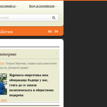
гистрирай се
Вход за потребители
ъбития
нтервю
Георги Манчев, главен изпълнителен
2026
ор на „ЕнергоСервиз“
Ядрената енергетика има
обещаващо бъдеще у нас,
стига да се запази
политическата и обществена
подкрепа
 текст