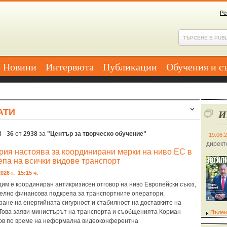
Ре
Новини
Интервюта
Публикации
Обучения и с
АТИ
И
3
-
36
от
2938
за
"Център за творческо обучение"
19.06.
директ
рия настоява за координирани мерки на ниво ЕС в
епа на всички видове транспорт
026 г. 15:15 ч.
им е координиран антикризисен отговор на ниво Европейски съюз,
елно финансова подкрепа за транспортните оператори,
ране на енергийната сигурност и стабилност на доставките на
 Това заяви министърът на транспорта и съобщенията Корман
Пълен
в по време на неформална видеоконферентна