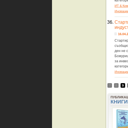
категор
ИТ & Ко
Иноваци
36.
Старт
индус
16.04.2
Стартир
съобщих
ден не 
Божурищ
за инве
категор
Иноваци
7
8
9
ПУБЛИКА
КНИГИ