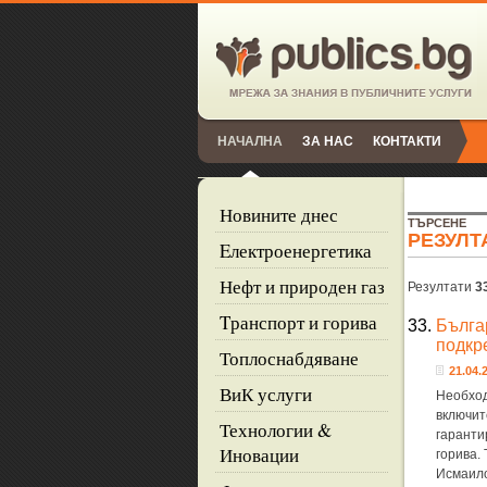
НАЧАЛНА
ЗА НАС
КОНТАКТИ
Новините днес
ТЪРСЕНЕ
РЕЗУЛТ
Eлектроенергетика
Нефт и природен газ
Резултати
3
Tранспорт и горива
33.
Бълга
подкр
Топлоснабдяване
21.04.2
ВиК услуги
Необход
включит
Технологии &
гаранти
Иновации
горива.
Исмаило