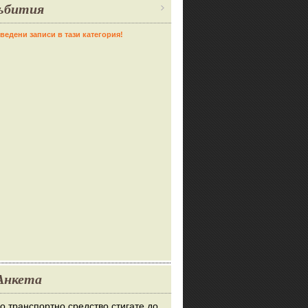
ъбития
ведени записи в тази категория!
Анкета
во транспортно средство стигате до