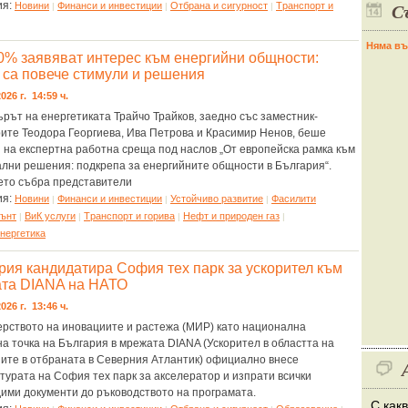
С
ия:
Новини
Финанси и инвестиции
Отбрана и сигурност
Tранспорт и
|
|
|
Няма въ
0% заявяват интерес към енергийни общности:
 са повече стимули и решения
026 г. 14:59 ч.
рът на енергетиката Трайчо Трайков, заедно със заместник-
ите Теодора Георгиева, Ива Петрова и Красимир Ненов, беше
 на експертна работна среща под наслов „От европейска рамка към
лни решения: подкрепа за енергийните общности в България“.
то събра представители
ия:
Новини
Финанси и инвестиции
Устойчиво развитие
Фасилити
|
|
|
ънт
ВиК услуги
Tранспорт и горива
Нефт и природен газ
|
|
|
|
нергетика
рия кандидатира София тех парк за ускорител към
та DIANA на НАТО
026 г. 13:46 ч.
рството на иновациите и растежа (МИР) като национална
на точка на България в мрежата DIANA (Ускорител в областта на
ите в отбраната в Северния Атлантик) официално внесе
турата на София тех парк за акселератор и изпрати всички
ими документи до ръководството на програмата.
С как