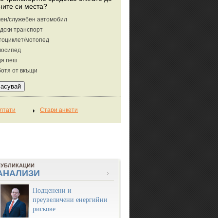
ните си места?
ен/служебен автомобил
дски транспорт
тоциклет/мотопед
лосипед
дя пеш
отя от вкъщи
ПУБЛИКАЦИИ
АНАЛИЗИ
Подценени и
преувеличени енергийни
рискове