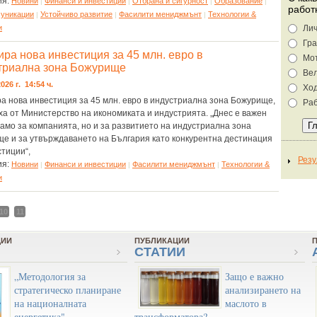
ия:
Новини
Финанси и инвестиции
Отбрана и сигурност
Образование
|
|
|
|
работ
муникации
Устойчиво развитие
Фасилити мениджмънт
Технологии &
|
|
|
и
Лич
Гра
ира нова инвестиция за 45 млн. евро в
Мо
триална зона Божурище
Ве
026 г. 14:54 ч.
Хо
а нова инвестиция за 45 млн. евро в индустриална зона Божурище,
Раб
а от Министерство на икономиката и индустрията. „Днес е важен
само за компанията, но и за развитието на индустриална зона
е и за утвърждаването на България като конкурентна дестинация
стиции“,
ия:
Новини
Финанси и инвестиции
Фасилити мениджмънт
Технологии &
|
|
|
и
10
11
ЦИИ
ПУБЛИКАЦИИ
СТАТИИ
„Методология за
Защо е важно
стратегическо планиране
анализирането на
на националната
маслото в
енергетика"
трансформатора?