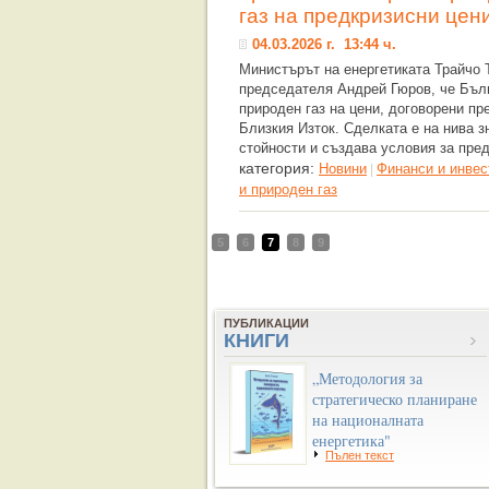
газ на предкризисни цен
04.03.2026 г. 13:44 ч.
Министърът на енергетиката Трайчо
председателя Андрей Гюров, че Бълг
природен газ на цени, договорени пр
Близкия Изток. Сделката е на нива 
стойности и създава условия за пре
категория:
Новини
Финанси и инвес
|
и природен газ
5
6
7
8
9
ПУБЛИКАЦИИ
КНИГИ
„Методология за
стратегическо планиране
на националната
енергетика"
Пълен текст