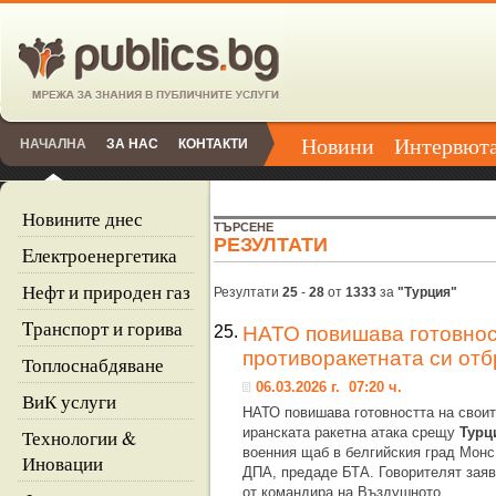
Новини
Интервют
НАЧАЛНА
ЗА НАС
КОНТАКТИ
Новините днес
ТЪРСЕНЕ
РЕЗУЛТАТИ
Eлектроенергетика
Нефт и природен газ
Резултати
25
-
28
от
1333
за
"Турция"
Tранспорт и горива
25.
НАТО повишава готовнос
противоракетната си от
Топлоснабдяване
06.03.2026 г. 07:20 ч.
ВиК услуги
НАТО повишава готовността на своит
иранската ракетна атака срещу
Турц
Технологии &
военния щаб в белгийския град Монс
Иновации
ДПА, предаде БТА. Говорителят заяв
от командира на Въздушното