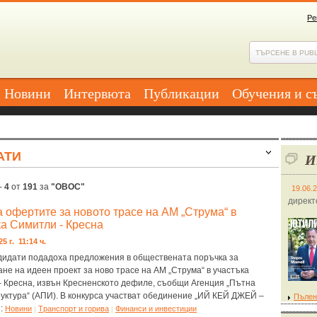
Ре
Новини
Интервюта
Публикации
Обучения и с
АТИ
И
-
4
от
191
за
"ОВОС"
19.06.
директ
 офертите за новото трасе на АМ „Струма“ в
ка Симитли - Кресна
25 г. 11:14 ч.
дидати подадоха предложения в обществената поръчка за
не на идеен проект за ново трасе на АМ „Струма“ в участъка
- Кресна, извън Кресненското дефиле, съобщи Агенция „Пътна
уктура“ (АПИ). В конкурса участват обединение „ИЙ КЕЙ ДЖЕЙ –
Пълен
я:
Новини
Tранспорт и горива
Финанси и инвестиции
|
|