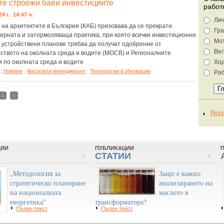
те строежи бави инвестициите
работ
24 г. 14:47 ч.
Лич
на архитектите в България (КАБ) призовава да се прекрати
Гра
ерната и затормозяваща практика, при която всички инвестиционни
Мо
 устройствени планове трябва да получат одобрение от
Ве
ството на околната среда и водите (МОСВ) и Регионалните
 по околната среда и водите
Хо
я:
Новини
Фасилити мениджмънт
Технологии & Иновации
|
|
Раб
4
5
ЦИИ
ПУБЛИКАЦИИ
СТАТИИ
„Методология за
Защо е важно
стратегическо планиране
анализирането на
на националната
маслото в
енергетика"
трансформатора?
Пълен текст
Пълен текст