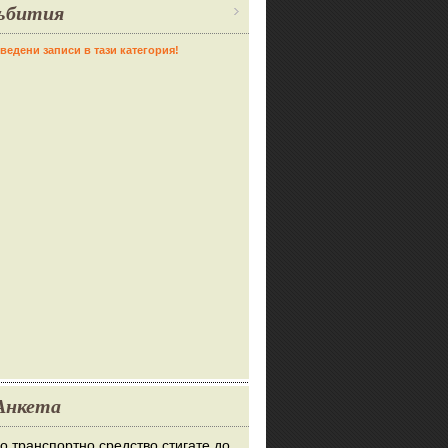
ъбития
ведени записи в тази категория!
Анкета
во транспортно средство стигате до