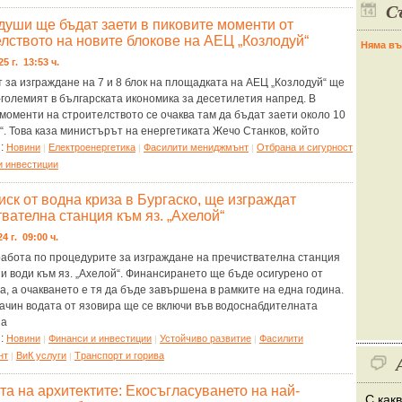
С
души ще бъдат заети в пиковите моменти от
лството на новите блокове на АЕЦ „Козлодуй“
Няма въ
25 г. 13:53 ч.
 за изграждане на 7 и 8 блок на площадката на АЕЦ „Козлодуй“ ще
големият в българската икономика за десетилетия напред. В
моменти на строителството се очаква там да бъдат заети около 10
“. Това каза министърът на енергетиката Жечо Станков, който
я:
Новини
Eлектроенергетика
Фасилити мениджмънт
Отбрана и сигурност
|
|
|
и инвестиции
ск от водна криза в Бургаско, ще изграждат
вателна станция към яз. „Ахелой“
24 г. 09:00 ч.
работа по процедурите за изграждане на пречиствателна станция
и води към яз. „Ахелой“. Финансирането ще бъде осигурено от
, а очакването е тя да бъде завършена в рамките на една година.
ачин водата от язовира ще се включи във водоснабдителната
на
я:
Новини
Финанси и инвестиции
Устойчиво развитие
Фасилити
|
|
|
нт
ВиК услуги
Tранспорт и горива
|
|
а на архитектите: Екосъгласуването на най-
С как