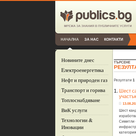
НАЧАЛНА
ЗА НАС
КОНТАКТИ
Новините днес
ТЪРСЕНЕ
РЕЗУЛТ
Eлектроенергетика
Нефт и природен газ
Резултати
1
Tранспорт и горива
1.
Шест са
участъ
Топлоснабдяване
13.08.20
ВиК услуги
Шест кан
изработва
Технологии &
Симитли 
Иновации
инфрастр
категори