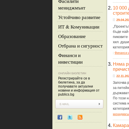
Фасилити
мениджмънт
2.
10 000 
строите
Устойчиво развитие
29.04.20
ИТ & Комуникации
„Проектът
бъде най-
Образование
пиковите 
хил. души
Отбрана и сигурност
категори
Финанси 
|
Финанси и
инвестиции
3.
Няма ри
пречист
ОНЛАЙН БЮЛЕТИН
22.11.20
Регистрирайте се в
бюлетина, за да
Започва 
получавате актуални
за питейн
новини и информация от
държавата
publics.bg
По този н
система 
категори
мениджмъ
4.
Камарат