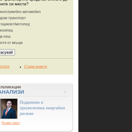
ните си места?
ен/служебен автомобил
дски транспорт
тоциклет/мотопед
лосипед
дя пеш
отя от вкъщи
ПУБЛИКАЦИИ
АНАЛИЗИ
Подценени и
преувеличени енергийни
рискове
Пълен текст