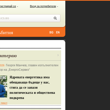
гистрирай се
Вход за потребители
ъбития
нтервю
Георги Манчев, главен изпълнителен
2026
ор на „ЕнергоСервиз“
Ядрената енергетика има
обещаващо бъдеще у нас,
стига да се запази
политическата и обществена
подкрепа
 текст