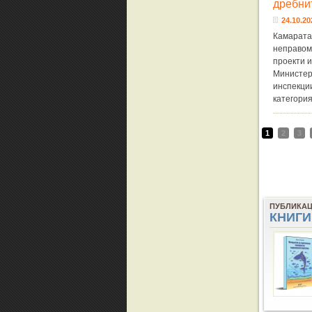
дребни
24.10.20
Камарата 
неправом
проекти и
Министер
инспекции
категори
1
2
3
ПУБЛИКА
КНИГИ