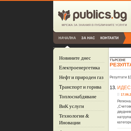
НАЧАЛНА
ЗА НАС
КОНТАКТИ
Новините днес
ТЪРСЕНЕ
РЕЗУЛТ
Eлектроенергетика
Нефт и природен газ
Резултати
1
Tранспорт и горива
13.
ИДЕС 
17.06.2
Топлоснабдяване
Региона
ВиК услуги
„Счетов
двуднев
Технологии &
натрупа
Иновации
категор