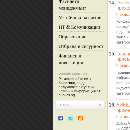
Фасилити
14.
„Зеле
мениджмънт
прехо
08.06.2
Устойчиво развитие
Конфере
ИТ & Комуникации
преход“
годинат
Образование
криза и
категор
Отбрана и сигурност
15.
Главни
Финанси и
присъ
инвестиции
01.06.2
Главния
ОНЛАЙН БЮЛЕТИН
избран 
Регистрирайте се в
бюлетина, за да
организ
получавате актуални
индустр
новини и информация от
категор
publics.bg
16.
АИКБ,
проме
30.05.2
Добри М
на АОБР