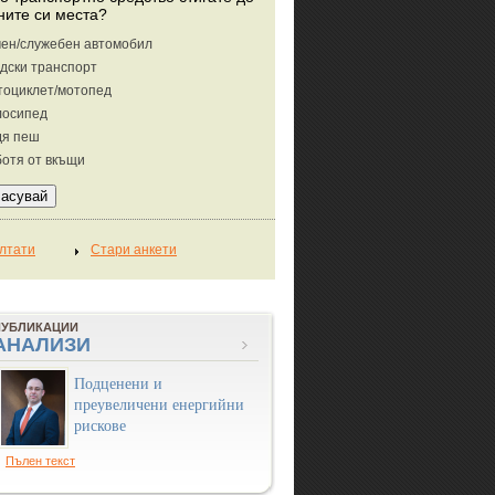
ните си места?
ен/служебен автомобил
дски транспорт
тоциклет/мотопед
лосипед
дя пеш
отя от вкъщи
ПУБЛИКАЦИИ
АНАЛИЗИ
Подценени и
преувеличени енергийни
рискове
Пълен текст