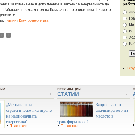
работ
ения за изменение и допълнение в Закона за енергетиката до
в Рибарски, председател на Комисията по енергетика. Писмото
Лич
„Ценовите
Гра
ия:
Новини
Eлектроенергетика
|
Мо
Ве
5
6
Хо
Раб
ЦИИ
ПУБЛИКАЦИИ
СТАТИИ
„Методология за
Защо е важно
стратегическо планиране
анализирането на
на националната
маслото в
енергетика"
трансформатора?
Пълен текст
Пълен текст