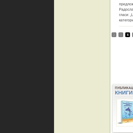
предлож
Радосла
гласи: 
категор
2
3
4
ПУБЛИКА
КНИГИ