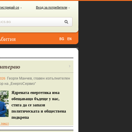
гистрирай се
Вход за потребители
ъбития
нтервю
Георги Манчев, главен изпълнителен
2026
ор на „ЕнергоСервиз“
Ядрената енергетика има
обещаващо бъдеще у нас,
стига да се запази
политическата и обществена
подкрепа
 текст