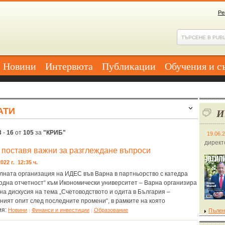
Ре
Новини
Интервюта
Публикации
Обучения и с
АТИ
И
3
-
16
от
105
за
"КРИБ"
19.06.
директ
поставя важни за разглеждане въпроси
022 г. 12:35 ч.
лната организация на ИДЕС във Варна в партньорство с катедра
одна отчетност“ към Икономически университет – Варна организира
на дискусия на тема „Счетоводството и одита в България –
ният опит след последните промени“, в рамките на която
ия:
Новини
Финанси и инвестиции
Образование
|
|
Пълен