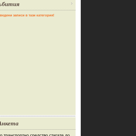
ъбития
ведени записи в тази категория!
Анкета
во транспортно средство стигате до