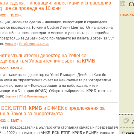
С
ната сделка – иновации, инвестиции и справедлив
д“ ще се проведе на 10 юни
Няма въ
022 г. 11:28 ч.
нция „Зелената сделка – иновации, инвестиции и справедлив
 ще се проведе на 10 юни в София Ивент Център. От началото на
а и особено през последните месеци, в условията на енергийна
 предстоящите дебати около прилагането на пакета „Готови за 55“
ия:
Новини
Устойчиво развитие
|
ят изпълнителен директор на Yettel се
единява към Управителния съвет на
КРИБ
022 г. 14:24 ч.
т изпълнителен директор на Yettel България Джейсън Кинг бе
за член на Управителния съвет на най-голямата работодателска
ация в страната – Конфедерацията на работодателите и
иалците в България (
КРИБ
). Общото събрание на
КРИБ
, което се
ия:
Новини
ИТ & Комуникации
|
 БСК, БТПП,
КРИБ
и БФИЕК с предложения за
ни в Закона за енергетиката
022 г. 13:57 ч.
итев, председател на Българската стопанска камара и председател
 за 2022 г., от името на АИКБ, БСК, БТПП,
КРИБ
и БФИЕК, изпрати
С как