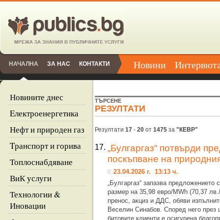
Новини
Интервют
НАЧАЛНА
ЗА НАС
КОНТАКТИ
Новините днес
ТЪРСЕНЕ
РЕЗУЛТАТИ
Eлектроенергетика
Нефт и природен газ
Резултати
17
-
20
от
1475
за
"КЕВР"
Tранспорт и горива
17.
„Булгаргаз“ потвърди пр
поскъпване на природния
Топлоснабдяване
23.04.2026 г. 13:13 ч.
ВиК услуги
„Булгаргаз“ запазва предложението с
размер на 35,98 евро/MWh (70,37 лв.
Технологии &
пренос, акциз и ДДС, обяви изпълни
Иновации
Веселин Синабов. Според него през 
битовите клиенти е осигурена благоп