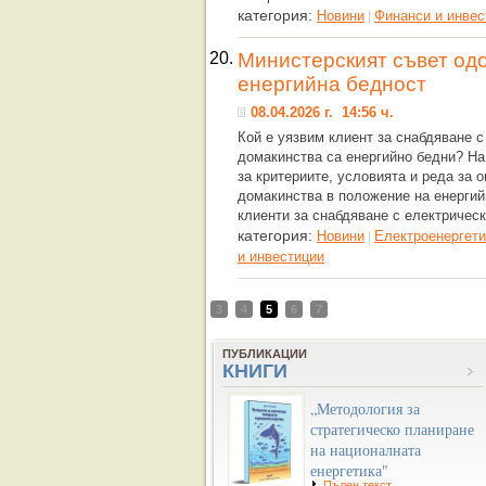
категория:
Новини
Финанси и инвес
|
20.
Министерският съвет од
енергийна бедност
08.04.2026 г. 14:56 ч.
Кой е уязвим клиент за снабдяване с
домакинства са енергийно бедни? На
за критериите, условията и реда за 
домакинства в положение на енергий
клиенти за снабдяване с електрическ
категория:
Новини
Eлектроенергети
|
и инвестиции
3
4
5
6
7
ПУБЛИКАЦИИ
КНИГИ
„Методология за
стратегическо планиране
на националната
енергетика"
Пълен текст