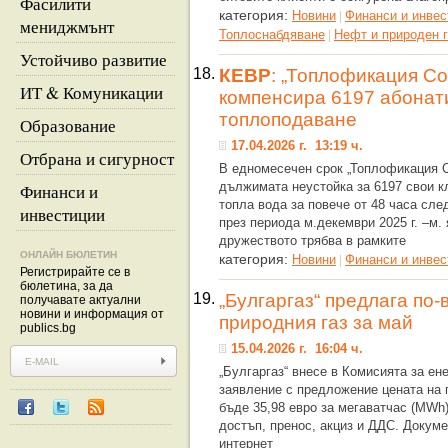
Фасилити
категория:
Новини
Финанси и инвес
|
мениджмънт
Топлоснабдяване
Нефт и природен г
|
Устойчиво развитие
18.
КЕВР
: „Топлофикация Со
ИТ & Комуникации
компенсира 6197 абонат
топлоподаване
Образование
17.04.2026 г. 13:19 ч.
Отбрана и сигурност
В едномесечен срок „Топлофикация 
дължимата неустойка за 6197 свои кл
Финанси и
топла вода за повече от 48 часа сл
инвестиции
през периода м.декември 2025 г. –м. 
дружеството трябва в рамките
ОНЛАЙН БЮЛЕТИН
категория:
Новини
Финанси и инвес
|
Регистрирайте се в
бюлетина, за да
19.
„Булгаргаз“ предлага по-
получавате актуални
новини и информация от
природния газ за май
publics.bg
15.04.2026 г. 16:04 ч.
„Булгаргаз“ внесе в Комисията за ен
заявление с предложение цената на 
бъде 35,98 евро за мегаватчас (MWh)
достъп, пренос, акциз и ДДС. Докуме
интернет