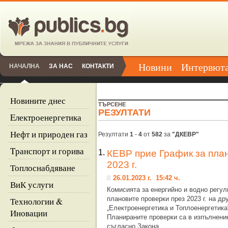
Новини
Интервют
НАЧАЛНА
ЗА НАС
КОНТАКТИ
Новините днес
ТЪРСЕНЕ
РЕЗУЛТАТИ
Eлектроенергетика
Нефт и природен газ
Резултати
1
-
4
от
582
за
"ДКЕВР"
Tранспорт и горива
1.
КЕВР прие График за пла
2023 г.
Топлоснабдяване
26.01.2023 г. 15:42 ч.
ВиК услуги
Комисията за енергийно и водно регул
плановите проверки през 2023 г. на др
Технологии &
„Електроенергетика и Топлоенергетика“
Иновации
Планираните проверки са в изпълнени
съгласно Закона