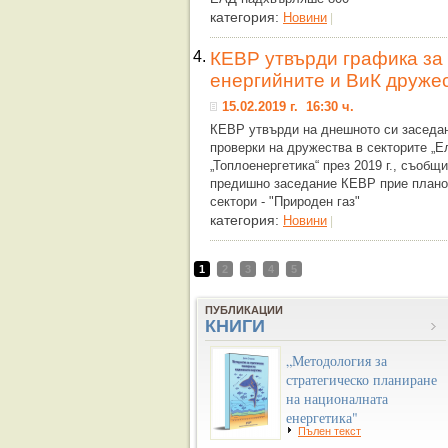
категория:
Новини
|
4.
КЕВР утвърди графика за
енергийните и ВиК дружес
15.02.2019 г. 16:30 ч.
КЕВР утвърди на днешното си заседан
проверки на дружества в секторите „Е
„Топлоенергетика“ през 2019 г., съобщ
предишно заседание КЕВР прие планов
сектори - "Природен газ"
категория:
Новини
|
1
2
3
4
5
ПУБЛИКАЦИИ
КНИГИ
„Методология за
стратегическо планиране
на националната
енергетика"
Пълен текст