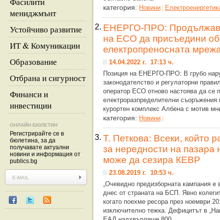
Фасилити
категория:
Новини
Eлектроенергетик
|
мениджмънт
2.
ЕНЕРГО-ПРО: Продължава
Устойчиво развитие
на ЕСО да присъедини об
ИТ & Комуникации
електропреносната мреж
Образование
14.04.2022 г. 17:13 ч.
Позиция на ЕНЕРГО-ПРО: В грубо нар
Отбрана и сигурност
законодателство и регулаторни прави
оператор ЕСО отново настоява да се 
Финанси и
електроразпределителни съоръжения 
инвестиции
курортен комплекс Албена с мотив мн
категория:
Новини
|
ОНЛАЙН БЮЛЕТИН
Регистрирайте се в
3.
Т. Петкова: Всеки, който
бюлетина, за да
получавате актуални
за нередности на пазара 
новини и информация от
може да сезира КЕВР
publics.bg
23.08.2019 г. 10:53 ч.
„Очевидно предизборната кампания е в
днес от страната на БСП. Явно колеги
когато поехме ресора през ноември 201
изключително тежка. Дефицитът в „На
ЕАД надхвърляше 800