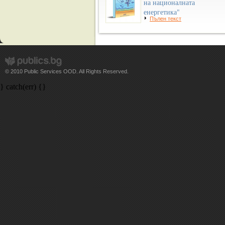
на националната
енергетика"
Пълен текст
© 2010 Public Services OOD. All Rights Reserved.
} catch(err) {}