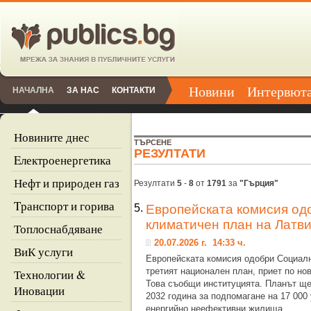
Новини
Интервют
НАЧАЛНА
ЗА НАС
КОНТАКТИ
Новините днес
ТЪРСЕНЕ
РЕЗУЛТАТИ
Eлектроенергетика
Нефт и природен газ
Резултати
5
-
8
от
1791
за
"Гърция"
Tранспорт и горива
5.
Европейската комисия од
климатичен план на Латв
Топлоснабдяване
20.07.2026 г. 14:33 ч.
ВиК услуги
Европейската комисия одобри Социалн
третият национален план, приет по н
Технологии &
Това съобщи институцията. Планът ще
Иновации
2032 година за подпомагане на 17 00
енергийно неефективни жилища,