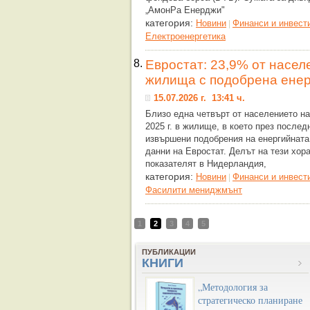
„АмонРа Енерджи"
категория:
Новини
Финанси и инвест
|
Eлектроенергетика
8.
Евростат: 23,9% от насел
жилища с подобрена енер
15.07.2026 г. 13:41 ч.
Близо една четвърт от населението н
2025 г. в жилище, в което през послед
извършени подобрения на енергийната
данни на Евростат. Делът на тези хора
показателят в Нидерландия,
категория:
Новини
Финанси и инвест
|
Фасилити мениджмънт
1
2
3
4
5
ПУБЛИКАЦИИ
КНИГИ
„Методология за
стратегическо планиране