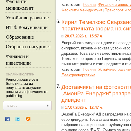
Фасилити
категория:
Новини
Финанси и инвест
|
мениджмънт
Фасилити мениджмънт
Tранспорт и г
|
Устойчиво развитие
6.
Кирил Темелков: Свързано
ИТ & Комуникации
практичната форма на си
Образование
20.07.2026 г. 15:57 ч.
Енергийната сигурност днес е неразде
Отбрана и сигурност
сигурност, икономическата устойчивос
държава. Това заяви заместник-минис
Финанси и
Темелков по време на Годишната конф
инвестиции
външните работи с извънредните и п
категория:
Новини
Устойчиво развит
|
ОНЛАЙН БЮЛЕТИН
Eлектроенергетика
Регистрирайте се в
бюлетина, за да
7.
Доставчикът на фотоволт
получавате актуални
новини и информация от
„АмонРа Енерджи“ разпре
publics.bg
дивидент
17.07.2026 г. 12:47 ч.
„АмонРа Енерджи“ АД разпределя на с
евро дивидент. Това става ясно от пр
събрание на акционерите, публикуван
фондова борса (БФБ). Сумата за диви