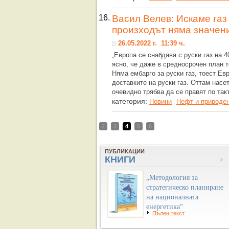
16.
Васил Велев: Искаме газ
произходът няма значен
26.05.2022 г. 11:39 ч.
„Европа се снабдява с руски газ на 
ясно, че даже в средносрочен план 
Няма ембарго за руски газ, тоест Ев
доставките на руски газ. Оттам насе
очевидно трябва да се правят по так
категория:
Новини
Нефт и природен
|
2
3
4
5
6
ПУБЛИКАЦИИ
КНИГИ
„Методология за
стратегическо планиране
на националната
енергетика"
Пълен текст