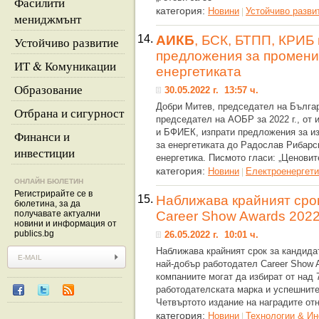
Фасилити
категория:
Новини
Устойчиво разви
|
мениджмънт
14.
АИКБ
, БСК, БТПП, КРИБ
Устойчиво развитие
предложения за промени 
ИТ & Комуникации
енергетиката
Образование
30.05.2022 г. 13:57 ч.
Добри Митев, председател на Българ
Отбрана и сигурност
председател на АОБР за 2022 г., от 
и БФИЕК, изпрати предложения за и
Финанси и
за енергетиката до Радослав Рибарс
инвестиции
енергетика. Писмото гласи: „Ценовит
категория:
Новини
Eлектроенергети
|
ОНЛАЙН БЮЛЕТИН
Регистрирайте се в
15.
Наближава крайният срок
бюлетина, за да
получавате актуални
Career Show Awards 202
новини и информация от
publics.bg
26.05.2022 г. 10:01 ч.
Наближава крайният срок за кандида
най-добър работодател Career Show 
компаниите могат да избират от над 
работодателската марка и успешнит
Четвъртото издание на наградите от
категория:
Новини
Технологии & Ин
|