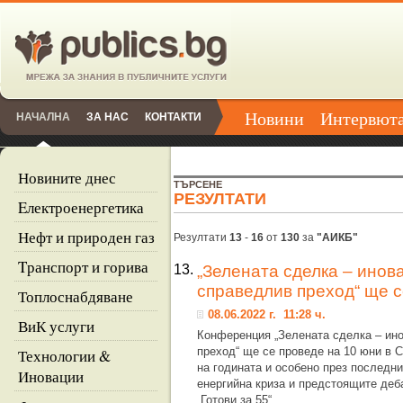
Новини
Интервют
НАЧАЛНА
ЗА НАС
КОНТАКТИ
Новините днес
ТЪРСЕНЕ
РЕЗУЛТАТИ
Eлектроенергетика
Нефт и природен газ
Резултати
13
-
16
от
130
за
"АИКБ"
Tранспорт и горива
13.
„Зелената сделка – инов
справедлив преход“ ще с
Топлоснабдяване
08.06.2022 г. 11:28 ч.
ВиК услуги
Конференция „Зелената сделка – ино
преход“ ще се проведе на 10 юни в 
Технологии &
на годината и особено през последни
Иновации
енергийна криза и предстоящите деб
„Готови за 55“