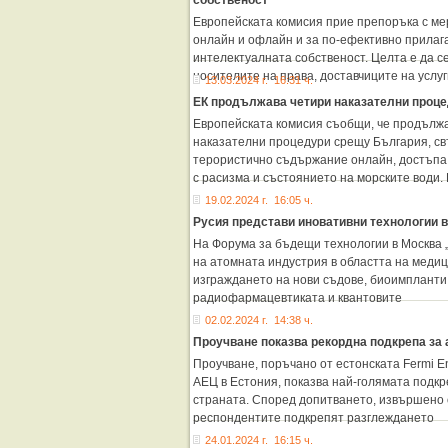
собственост
Европейската комисия прие препоръка с м
онлайн и офлайн и за по-ефективно прилаг
интелектуалната собственост. Целта е да 
носителите на права, доставчиците на услуг
13.03.2024 г. 16:31 ч.
ЕК продължава четири наказателни проц
Европейската комисия съобщи, че продължа
наказателни процедури срещу България, св
терористично съдържание онлайн, достъпа 
с расизма и състоянието на морските води.
19.02.2024 г. 16:05 ч.
Русия представи иновативни технологии в
На Форума за бъдещи технологии в Москва 
на атомната индустрия в областта на медиц
изграждането на нови съдове, биоимпланти
радиофармацевтиката и квантовите
02.02.2024 г. 14:38 ч.
Проучване показва рекордна подкрепа за 
Проучване, поръчано от естонската Fermi E
АЕЦ в Естония, показва най-голямата подкр
страната. Според допитването, извършено о
респондентите подкрепят разглеждането
24.01.2024 г. 16:15 ч.