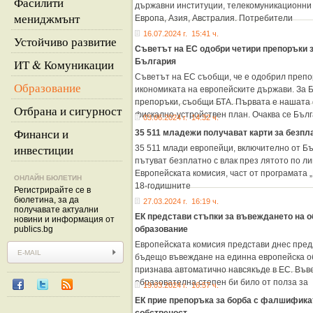
Фасилити
държавни институции, телекомуникационни 
мениджмънт
Европа, Азия, Австралия. Потребители
16.07.2024 г. 15:41 ч.
Устойчиво развитие
Съветът на ЕС одобри четири препоръки з
ИТ & Комуникации
България
Съветът на ЕС съобщи, че е одобрил препо
Образование
икономиката на европейските държави. За 
препоръки, съобщи БТА. Първата е нашата 
Отбрана и сигурност
фискално-устройствен план. Очаква се Бъл
03.06.2024 г. 14:32 ч.
Финанси и
35 511 младежи получават карти за безпл
инвестиции
35 511 млади европейци, включително от Бъ
пътуват безплатно с влак през лятото по л
Европейската комисия, част от програмата 
ОНЛАЙН БЮЛЕТИН
18-годишните
Регистрирайте се в
бюлетина, за да
27.03.2024 г. 16:19 ч.
получавате актуални
ЕК представи стъпки за въвеждането на 
новини и информация от
publics.bg
образование
Европейската комисия представи днес пред
бъдещо въвеждане на единна европейска об
признава автоматично навсякъде в ЕС. Във
образователна степен би било от полза за
19.03.2024 г. 16:57 ч.
ЕК прие препоръка за борба с фалшифика