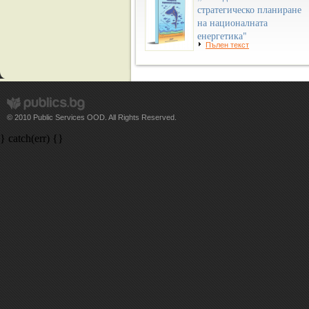
стратегическо планиране
на националната
енергетика"
Пълен текст
© 2010 Public Services OOD. All Rights Reserved.
} catch(err) {}