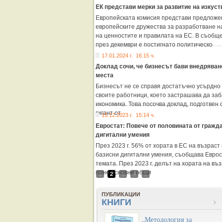
ЕК представи мерки за развитие на изкуст
Европейската комисия представи предложен
европейските дружества за разработване на
на ценностите и правилата на ЕС. В съобще
през декември е постигнато политическо
17.01.2024 г. 16:15 ч.
Доклад сочи, че бизнесът бави внедряван
места
Бизнесът не се справя достатъчно усърдно 
своите работници, което застрашава да за
икономика. Това посочва доклад, подготвен 
гигант от
15.12.2023 г. 15:14 ч.
Евростат: Повече от половината от гражд
дигитални умения
През 2023 г. 56% от хората в ЕС на възраст
базисни дигитални умения, съобщава Еврост
темата. През 2023 г. делът на хората на въз
поне основни общи
1
2
3
4
5
ПУБЛИКАЦИИ
КНИГИ
„Методология за