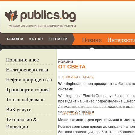
Новини
Интервют
НАЧАЛНА
ЗА НАС
КОНТАКТИ
Новините днес
НОВИНИ
ОТ СВЕТА
Eлектроенергетика
13.08.2024 г. 14:47 ч.
Нефт и природен газ
Westinghouse с нов президент на бизнес 
Tранспорт и горива
системи
Westinghouse Electric Company обяви назна
Топлоснабдяване
президент на бизнес подразделение „Енерги
Липман ще отговаря за въвеждането в експл
ВиК услуги
налягане AP1000® и
19.07.2024 г. 13:39 ч.
Технологии &
Мощен компютърен срив причини пълен ха
Иновации
Компютърен срив доведе до спиране на поле
банкови транзакции, с работата на болници