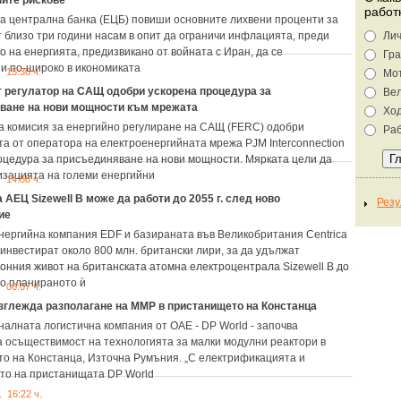
ите рискове
работ
а централна банка (ЕЦБ) повиши основните лихвени проценти за
т близо три години насам в опит да ограничи инфлацията, преди
Лич
 на енергията, предизвикано от войната с Иран, да се
Гра
и по-широко в икономиката
. 15:30 ч.
Мо
 регулатор на САЩ одобри ускорена процедура за
Ве
ване на нови мощности към мрежата
Хо
 комисия за енергийно регулиране на САЩ (FERC) одобри
Раб
а от оператора на електроенергийната мрежа PJM Interconnection
оцедура за присъединяване на нови мощности. Мярката цели да
изацията на големи енергийни
. 14:58 ч.
 АЕЦ Sizewell B може да работи до 2055 г. след ново
ие
нергийна компания EDF и базираната във Великобритания Centrica
 инвестират около 800 млн. британски лири, за да удължат
онния живот на британската атомна електроцентрала Sizewell B до
то планираното ѝ
. 00:07 ч.
зглежда разполагане на ММР в пристанището на Констанца
алната логистична компания от ОАЕ - DP World - започва
а осъществимост на технологията за малки модулни реактори в
о на Констанца, Източна Румъния. „С електрификацията и
то на пристанищата DP World
. 16:22 ч.