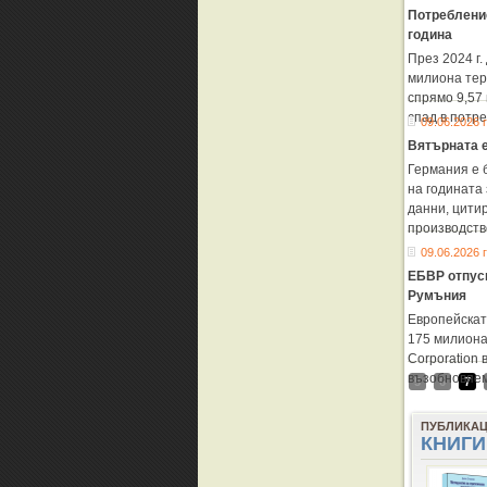
Потребление
година
През 2024 г
милиона тер
спрямо 9,57 
спад в потре
09.06.2026 г
Вятърната е
Германия е 
на годината 
данни, цити
производств
09.06.2026 г
ЕБВР отпуск
Румъния
Европейскат
175 милиона
Corporation 
възобновяем
5
6
7
ПУБЛИКА
КНИГИ