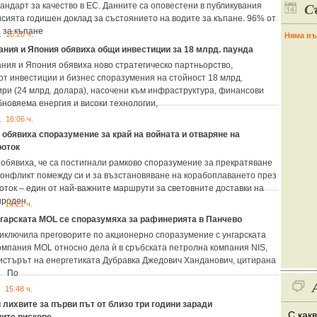
С
андарт за качество в ЕС. Данните са оповестени в публикувания
исията годишен доклад за състоянието на водите за къпане. 96% от
а за къпане
. 16:20 ч.
Няма въ
ния и Япония обявиха общи инвестиции за 18 млрд. паунда
ния и Япония обявиха ново стратегическо партньорство,
от инвестиции и бизнес споразумения на стойност 18 млрд.
ири (24 млрд. долара), насочени към инфраструктура, финансови
бновяема енергия и високи технологии,
. 16:06 ч.
обявиха споразумение за край на войната и отваряне на
роток
обявиха, че са постигнали рамково споразумение за прекратяване
конфликт помежду си и за възстановяване на корабоплаването през
оток – един от най-важните маршрути за световните доставки на
ироден
. 16:21 ч.
гарската MOL се споразумяха за рафинерията в Панчево
иключила преговорите по акционерно споразумение с унгарската
омпания MOL относно дела ѝ в сръбската петролна компания NIS,
стърът на енергетиката Дубравка Джедович Ханданович, цитирана
". По
. 15:48 ч.
лихвите за първи път от близо три години заради
С как