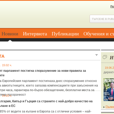
Ре
Новини
Интервюта
Публикации
Обучения и с
ТА
И
. 15:02 ч.
19.06.
т парламент постигна споразумение за нови правила за
директ
ите
а Европейския парламент постигнаха днес споразумение относно
а авиопътниците, което запазва компенсациите при закъснения на
 три часа, гарантира по-бързо обезщетение, безплатни места за
оляма прозрачност
. 14:20 ч.
лгария, Кипър и Гърция са страните с най-добро качество на
ъпане в ЕС
Пълен
 85% от водите за къпане в Европа са с отлични условия – най-