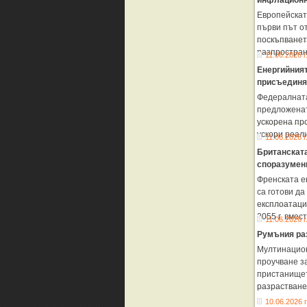
инфлационн
Европейскат
първи път о
поскъпването
разпростран
11.06.2026 г
Енергийният
присъединя
Федералната
предложенат
ускорена пр
ускори реал
11.06.2026 г
Британската
споразумен
Френската е
са готови да
експлоатаци
2055 г. вмес
11.06.2026 г
Румъния ра
Мултинацион
проучване з
пристанищет
разрастване
10.06.2026 г