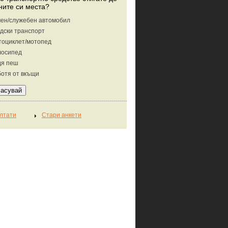
ните си места?
ен/служебен автомобил
дски транспорт
тоциклет/мотопед
лосипед
дя пеш
отя от вкъщи