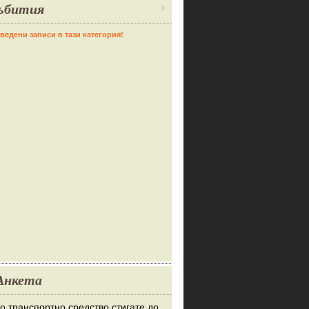
ъбития
ведени записи в тази категория!
Анкета
во транспортно средство стигате до