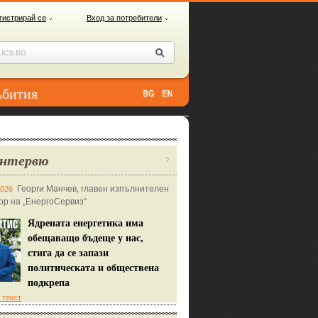
гистрирай се
Вход за потребители
ъбития
нтервю
Георги Манчев, главен изпълнителен
2026
ор на „ЕнергоСервиз“
Ядрената енергетика има
обещаващо бъдеще у нас,
стига да се запази
политическата и обществена
подкрепа
 текст