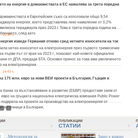
то на енергия в домакинствата в ЕС намалява за трета поредна
. домакинствата в Европейския съюз са използвали общо 9,54
аджаула енергия, което представлява леко намаление от 0,2%
милиона тераджаула през 2023 г. Това е трета поредна година на
блението, след като
. 16:38 ч.
нергия изведе Германия отново сред нетните износители на ток
била нетен износител на електроенергия през първото тримесечие
за първи път от края на 2023 г., показват най-новите официални
рани от ДПА, предаде БТА. Основен принос за това има увеличеното
о на електроенергия
. 14:43 ч.
а 175 млн. евро за нови ВЕИ проекти в България, Гърция и
а банка за възстановяване и развитие (ЕБВР) предоставя заем от
 евро на гръцката национална електрическа компания Public Power
в подкрепа на проекти за производство на електроенергия от
и източници в България,
8
9
ЦИИ
ПУБЛИКАЦИИ
СТАТИИ
„Методология за
Защо е важно