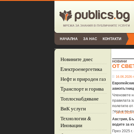
НАЧАЛНА
ЗА НАС
КОНТАКТИ
Новините днес
НОВИНИ
ОТ СВЕ
Eлектроенергетика
16.06.2026 г
Нефт и природен газ
Европейския
Tранспорт и горива
авиопътниц
Членовете н
Топлоснабдяване
правилата з
полетите от
ВиК услуги
деца и по-г
16.06.2026 г
Технологии &
Австрия, Бъ
Иновации
водите за к
През 2025 г.