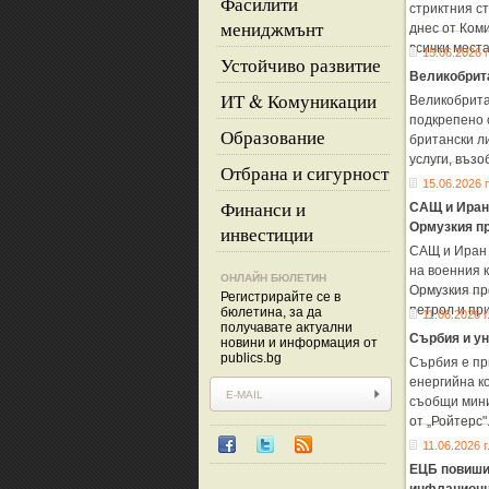
Фасилити
стриктния ст
мениджмънт
днес от Ком
всички мест
15.06.2026 г
Устойчиво развитие
Великобрита
ИТ & Комуникации
Великобрита
подкрепено 
Образование
британски л
услуги, възо
Отбрана и сигурност
15.06.2026 г
Финанси и
САЩ и Иран 
Ормузкия п
инвестиции
САЩ и Иран 
на военния 
ОНЛАЙН БЮЛЕТИН
Ормузкия пр
Регистрирайте се в
петрол и пр
бюлетина, за да
11.06.2026 г
получавате актуални
Сърбия и ун
новини и информация от
publics.bg
Сърбия е пр
енергийна к
съобщи мини
от „Ройтерс
11.06.2026 г
ЕЦБ повиши 